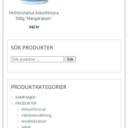
Helhetshälsa Askorbinsyra
500g ”Mängdrabatt”
342
kr
SÖK PRODUKTER
Sök
PRODUKTKATEGORIER
KAMPANJER
PRODUKTER
Immunförsvar
Vätskeersättning
Ansiktskrämer
Vitlök