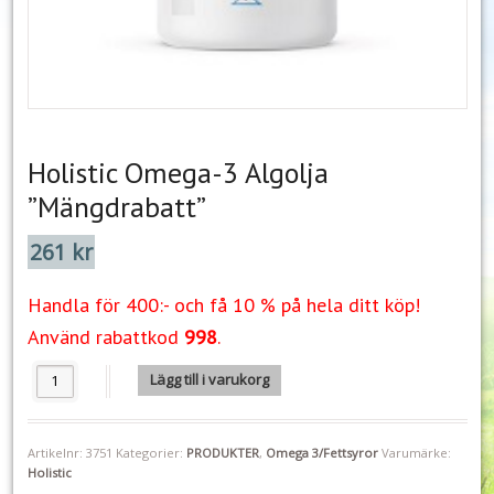
Holistic Omega-3 Algolja
”Mängdrabatt”
261
kr
Handla för 400:- och få 10 % på hela ditt köp!
Använd rabattkod
998
.
Holistic Omega-3 Algolja "Mängdrabatt" mängd
Lägg till i varukorg
Artikelnr:
3751
Kategorier:
PRODUKTER
,
Omega 3/Fettsyror
Varumärke:
Holistic