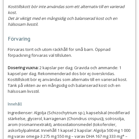
Kosttillskott bör inte användas som ett alternativ till en varierad
kost.
Det är viktigt med en mångsidig och balanserad kost och en
hälsosam livsstil.
Förvaring
Förvaras torrt och utom räckhåll för små barn. Öppnad
förpackning förvaras väl tillsluten.
Dosering vuxna:
2 kapslar per dag. Gravida och ammande: 1
kapsel per dag. Rekommenderad dos bör ej överskridas.
Kosttillskott bör ej användas som alternativ till en varierad kost.
Tänk på vikten av en mångsidig och balanserad kost och en
hälsosam livsstil.
Innehåll
Ingredienser: Algolja (Schizochytrium sp.), kapselskal (modifierad
stärkelse, glycerol, karragenan (Chondrus crispus)), solrosolja,
arom (rosmarinextrakt), antioxidationsmedel (tokoferoler,
askorbylpalmitat. Innehåll 1 kapsel 2 kapslar: Algolja 500 mg 1 000
mg varav omega-3 275 mg 550 mg – varav DHA 167 mg 333 mg* –