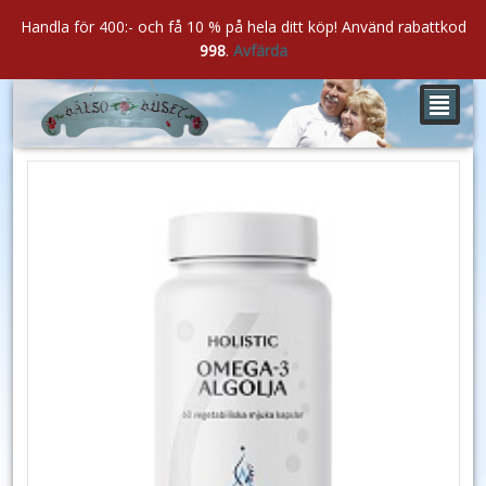
Handla för 400:- och få 10 % på hela ditt köp! Använd rabattkod
998
.
Avfärda
²