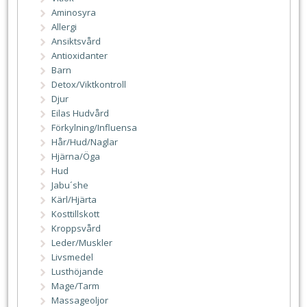
Aminosyra
Allergi
Ansiktsvård
Antioxidanter
Barn
Detox/Viktkontroll
Djur
Eilas Hudvård
Förkylning/Influensa
Hår/Hud/Naglar
Hjärna/Öga
Hud
Jabu´she
Kärl/Hjärta
Kosttillskott
Kroppsvård
Leder/Muskler
Livsmedel
Lusthöjande
Mage/Tarm
Massageoljor