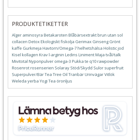
PRODUKTETIKETTER
Alger
aminosyra
Betakaroten
Blåbärsextrakt
brun utan sol
collacen
Detox
Ekologiskt
fiskolja
Gerimax
Ginseng
Grönt
kaffe
Gurkmeja
Havtorn/Omega-7
helhetshälsa
Holistic
jod
Kisel
kollagen
Krav
l-arginin
Ledins
Liniment
Maja tvål/talk
Mivitotal
Nyponpulver
omega-3
Pukka te
q10
rawpowder
Rosenrot
rosenserien
Solaray
Stöd/Skydd
Sulor
superfruit
Superpulver/Bär
Tea Tree Oil
Tranbär
Urinvägar
Vitlök
Weleda
yerba
Yogi Tea
öronljus