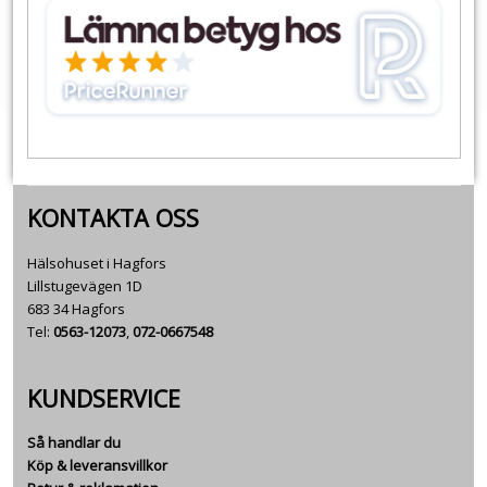
KONTAKTA OSS
Hälsohuset i Hagfors
Lillstugevägen 1D
683 34 Hagfors
Tel:
0563-12073
,
072-0667548
KUNDSERVICE
Så handlar du
Köp & leveransvillkor