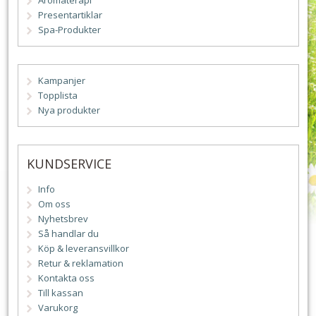
Aromaterapi
Presentartiklar
Spa-Produkter
Kampanjer
Topplista
Nya produkter
KUNDSERVICE
Info
Om oss
Nyhetsbrev
Så handlar du
Köp & leveransvillkor
Retur & reklamation
Kontakta oss
Till kassan
Varukorg