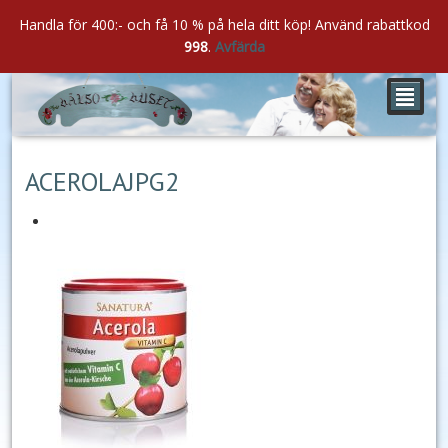
Handla för 400:- och få 10 % på hela ditt köp! Använd rabattkod
998
.
Avfärda
²
okt
11
2020
ACEROLAJPG2