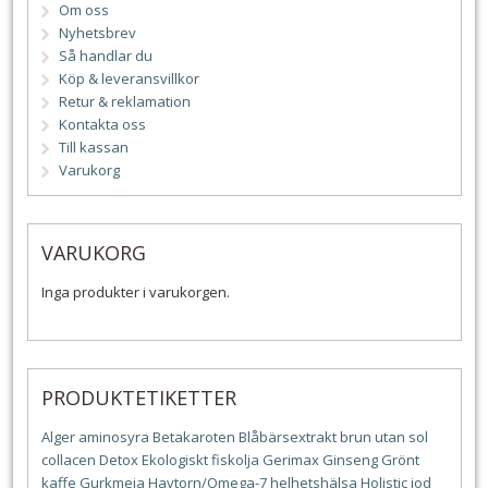
Om oss
Nyhetsbrev
Så handlar du
Köp & leveransvillkor
Retur & reklamation
Kontakta oss
Till kassan
Varukorg
VARUKORG
Inga produkter i varukorgen.
PRODUKTETIKETTER
Alger
aminosyra
Betakaroten
Blåbärsextrakt
brun utan sol
collacen
Detox
Ekologiskt
fiskolja
Gerimax
Ginseng
Grönt
kaffe
Gurkmeja
Havtorn/Omega-7
helhetshälsa
Holistic
jod