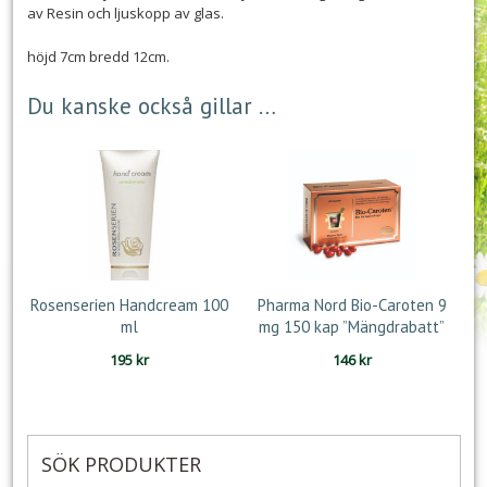
av Resin och ljuskopp av glas.
höjd 7cm bredd 12cm.
Du kanske också gillar …
Rosenserien Handcream 100
Pharma Nord Bio-Caroten 9
ml
mg 150 kap ”Mängdrabatt”
195
kr
146
kr
SÖK PRODUKTER