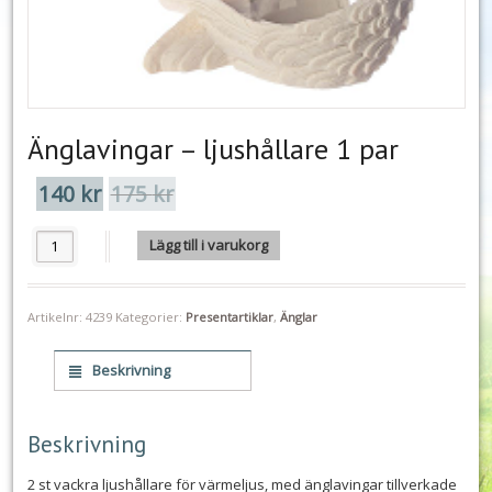
Änglavingar – ljushållare 1 par
140
kr
175
kr
Det
Det
ursprungliga
nuvarande
priset
priset
Änglavingar - ljushållare 1 par mängd
Lägg till i varukorg
var:
är:
175 kr.
140 kr.
Artikelnr:
4239
Kategorier:
Presentartiklar
,
Änglar
Beskrivning
Beskrivning
2 st vackra ljushållare för värmeljus, med änglavingar tillverkade