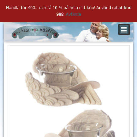
Handla för 400:- och få 10 % på hela ditt köp! Använd rabattkod
998
.
Avfärda
²