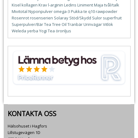
Kisel
kollagen
Krav
l-arginin
Ledins
Liniment
Maja tvål/talk
Mivitotal
Nyponpulver
omega-3
Pukka te
q10
rawpowder
Rosenrot
rosenserien
Solaray
Stöd/Skydd
Sulor
superfruit
Superpulver/Bär
Tea Tree Oil
Tranbär
Urinvägar
Vitlök
Weleda
yerba
Yogi Tea
öronljus
KONTAKTA OSS
Hälsohuset i Hagfors
Lillstugevägen 1D