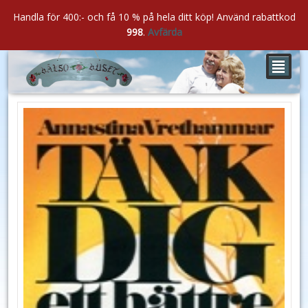
Handla för 400:- och få 10 % på hela ditt köp! Använd rabattkod
998
.
Avfärda
²