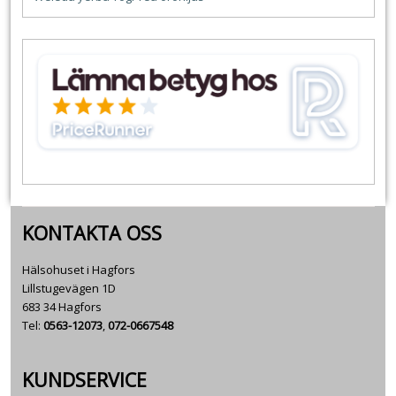
KONTAKTA OSS
Hälsohuset i Hagfors
Lillstugevägen 1D
683 34 Hagfors
Tel:
0563-12073
,
072-0667548
KUNDSERVICE