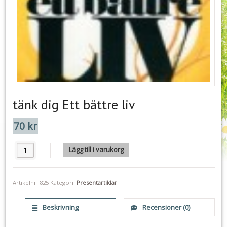
tänk dig Ett bättre liv
70
kr
tänk dig Ett bättre liv mängd
Lägg till i varukorg
Artikelnr:
825
Kategori:
Presentartiklar
Beskrivning
Recensioner (0)