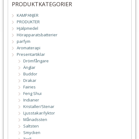
PRODUKTKATEGORIER
KAMPANJER
PRODUKTER
Hjälpmedel
Hörapparatsbatterier
parfym
Aromaterapi
Presentartiklar
Drömfångare
Änglar
Buddor
Drakar
Fairies
Feng Shui
Indianer
Kristaller/Stenar
Ljusstakar/lyktor
Månadssten
Saltsten
Smycken
Troll