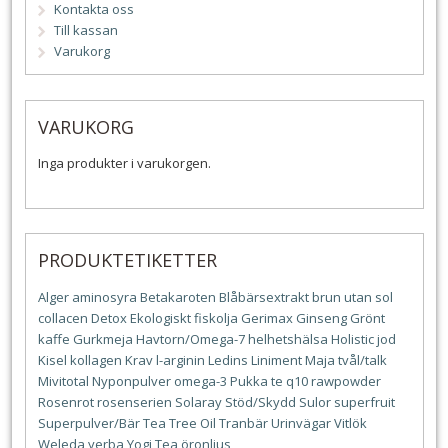
Kontakta oss
Till kassan
Varukorg
VARUKORG
Inga produkter i varukorgen.
PRODUKTETIKETTER
Alger
aminosyra
Betakaroten
Blåbärsextrakt
brun utan sol
collacen
Detox
Ekologiskt
fiskolja
Gerimax
Ginseng
Grönt
kaffe
Gurkmeja
Havtorn/Omega-7
helhetshälsa
Holistic
jod
Kisel
kollagen
Krav
l-arginin
Ledins
Liniment
Maja tvål/talk
Mivitotal
Nyponpulver
omega-3
Pukka te
q10
rawpowder
Rosenrot
rosenserien
Solaray
Stöd/Skydd
Sulor
superfruit
Superpulver/Bär
Tea Tree Oil
Tranbär
Urinvägar
Vitlök
Weleda
yerba
Yogi Tea
öronljus