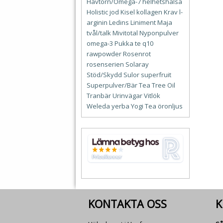
Havtorn/Omega-7
helhetshälsa
Holistic
jod
Kisel
kollagen
Krav
l-
arginin
Ledins
Liniment
Maja
tvål/talk
Mivitotal
Nyponpulver
omega-3
Pukka te
q10
rawpowder
Rosenrot
rosenserien
Solaray
Stöd/Skydd
Sulor
superfruit
Superpulver/Bär
Tea Tree Oil
Tranbär
Urinvägar
Vitlök
Weleda
yerba
Yogi Tea
öronljus
KONTAKTA OSS
K