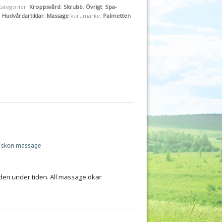
Kategorier:
Kroppsvård
,
Skrubb
,
Övrigt
,
Spa-
,
Hudvårdartiklar
,
Massage
Varumärke:
Palmetten
n skön massage
den under tiden. All massage ökar