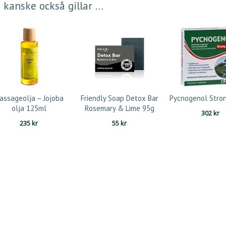
 kanske också gillar …
assageolja – Jojoba
Friendly Soap Detox Bar
Pycnogenol Stro
olja 125ml
Rosemary & Lime 95g
302
kr
235
kr
55
kr