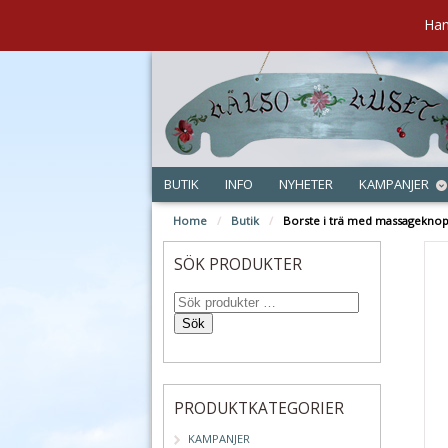
Han
BUTIK
INFO
NYHETER
KAMPANJER
Home
/
Butik
/
Borste i trä med massagekno
SÖK PRODUKTER
Sök
PRODUKTKATEGORIER
KAMPANJER