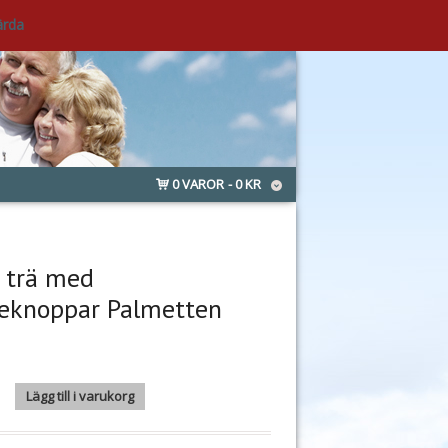
ärda
0 VAROR
0 KR
i trä med
eknoppar Palmetten
 med massageknoppar Palmetten mängd
Lägg till i varukorg