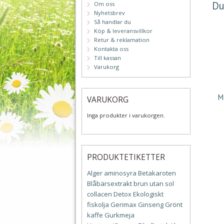
Du
Om oss
Nyhetsbrev
Så handlar du
Köp & leveransvillkor
Retur & reklamation
Kontakta oss
Till kassan
Varukorg
M
VARUKORG
Inga produkter i varukorgen.
PRODUKTETIKETTER
Alger
aminosyra
Betakaroten
Blåbärsextrakt
brun utan sol
collacen
Detox
Ekologiskt
fiskolja
Gerimax
Ginseng
Grönt
kaffe
Gurkmeja