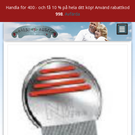
Handla för 400:- och få 10 % på hela ditt köp! Använd rabattkod
998
.
Avfärda
²