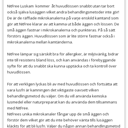
NitFree Luskam kommer åt huvudlössen snabbt utan tar bort
också själva lusäggen vilket andra behandlingsmetoder inte gör!
De är de räfflade mikrokanalerna på varje enskild kamtand som
gör att NitFree klarar av att kamma ut både äggen och lössen. De
små äggen fastnar i mikrokanalerna och punkteras. På så sätt
förstörs äggen. Huvudlössen som är lite större fastnar också i
mikrokanalerna mellan kamtänderna.
NitFree lämpar sig särskilt bra för allergiker, är miljövänlig, bidrar
inte till resistens bland löss, och kan användas i förebyggande
syfte för att du snabbt ska kunna upptäcka och ta kontroll över
huvudlössen.
För att verkligen lyckas bli av med huvudlössen och fortsätta att
vara lusfri är kamningen det viktigaste oavsett vilken
behandlingsmetod du väljer. Om du vill använda kemiska
lusmedel eller naturpreparat kan du använda dem tillsammans
med NitFree.
NitFrees unika mikrokanaler fångar upp de små äggen och
förstör dem vilket gör att du inte behöver vänta tills lusäggen
kläckts för att bli lusfri. Väljer du någon annan behandlingsmetod