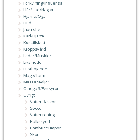
Förkylning/Influensa
Hår/Hud/Naglar
Hjärna/Öga
Hud
Jabu´she
Kärl/Hjärta
Kosttillskott
Kroppsvård
Leder/Muskler
Livsmedel
Lusthöjande
Mage/Tarm
Massageoljor
Omega 3/Fettsyror
Övrigt
Vattenflaskor
Sockor
Vattenrening
Halkskydd
Bambustrumpor
Skor