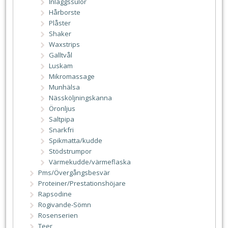
Inläggssulor
Hårborste
Plåster
Shaker
Waxstrips
Galltvål
Luskam
Mikromassage
Munhälsa
Nässköljningskanna
Öronljus
Saltpipa
Snarkfri
Spikmatta/kudde
Stödstrumpor
Värmekudde/värmeflaska
Pms/Övergångsbesvär
Proteiner/Prestationshöjare
Rapsodine
Rogivande-Sömn
Rosenserien
Teer