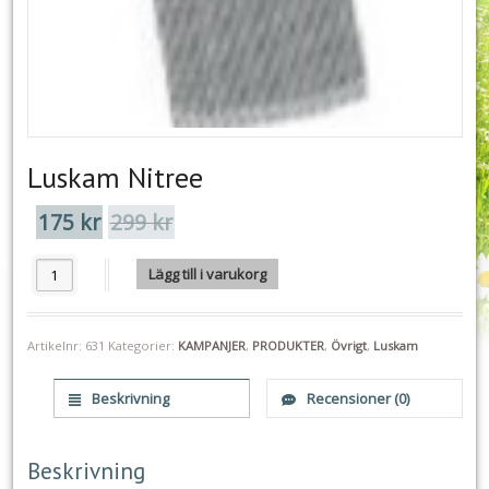
Luskam Nitree
175
kr
299
kr
Det
Det
ursprungliga
nuvarande
priset
priset
Luskam Nitree mängd
Lägg till i varukorg
var:
är:
299 kr.
175 kr.
Artikelnr:
631
Kategorier:
KAMPANJER
,
PRODUKTER
,
Övrigt
,
Luskam
Beskrivning
Recensioner (0)
Beskrivning