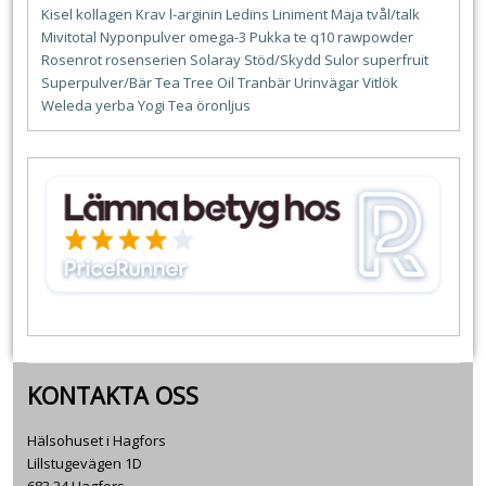
Kisel
kollagen
Krav
l-arginin
Ledins
Liniment
Maja tvål/talk
Mivitotal
Nyponpulver
omega-3
Pukka te
q10
rawpowder
Rosenrot
rosenserien
Solaray
Stöd/Skydd
Sulor
superfruit
Superpulver/Bär
Tea Tree Oil
Tranbär
Urinvägar
Vitlök
Weleda
yerba
Yogi Tea
öronljus
KONTAKTA OSS
Hälsohuset i Hagfors
Lillstugevägen 1D
683 34 Hagfors