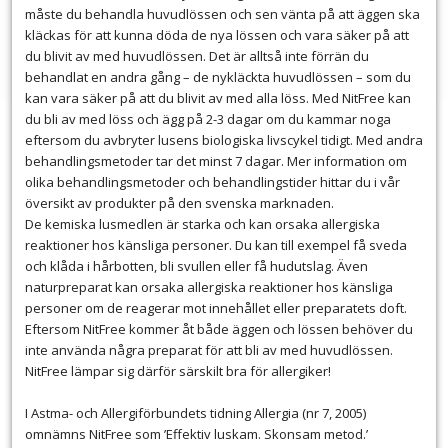
måste du behandla huvudlössen och sen vänta på att äggen ska
kläckas för att kunna döda de nya lössen och vara säker på att
du blivit av med huvudlössen. Det är alltså inte förrän du
behandlat en andra gång – de nykläckta huvudlössen – som du
kan vara säker på att du blivit av med alla löss. Med NitFree kan
du bli av med löss och ägg på 2-3 dagar om du kammar noga
eftersom du avbryter lusens biologiska livscykel tidigt. Med andra
behandlingsmetoder tar det minst 7 dagar. Mer information om
olika behandlingsmetoder och behandlingstider hittar du i vår
översikt av produkter på den svenska marknaden.
De kemiska lusmedlen är starka och kan orsaka allergiska
reaktioner hos känsliga personer. Du kan till exempel få sveda
och klåda i hårbotten, bli svullen eller få hudutslag. Även
naturpreparat kan orsaka allergiska reaktioner hos känsliga
personer om de reagerar mot innehållet eller preparatets doft.
Eftersom NitFree kommer åt både äggen och lössen behöver du
inte använda några preparat för att bli av med huvudlössen.
NitFree lämpar sig därför särskilt bra för allergiker!
I Astma- och Allergiförbundets tidning Allergia (nr 7, 2005)
omnämns NitFree som ’Effektiv luskam. Skonsam metod.’