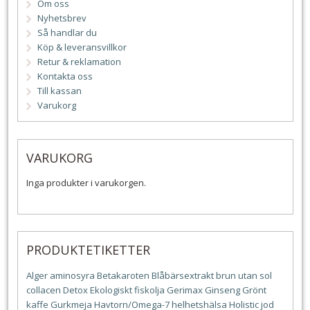
Om oss
Nyhetsbrev
Så handlar du
Köp & leveransvillkor
Retur & reklamation
Kontakta oss
Till kassan
Varukorg
VARUKORG
Inga produkter i varukorgen.
PRODUKTETIKETTER
Alger
aminosyra
Betakaroten
Blåbärsextrakt
brun utan sol
collacen
Detox
Ekologiskt
fiskolja
Gerimax
Ginseng
Grönt
kaffe
Gurkmeja
Havtorn/Omega-7
helhetshälsa
Holistic
jod