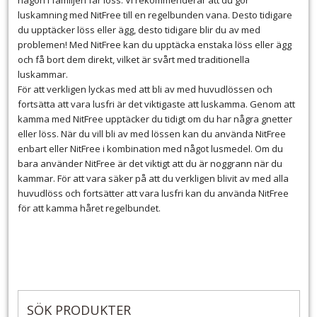
någon i familjen får löss. Vi rekommenderar att du gör
luskamning med NitFree till en regelbunden vana. Desto tidigare
du upptäcker löss eller ägg, desto tidigare blir du av med
problemen! Med NitFree kan du upptäcka enstaka löss eller ägg
och få bort dem direkt, vilket är svårt med traditionella
luskammar.
För att verkligen lyckas med att bli av med huvudlössen och
fortsätta att vara lusfri är det viktigaste att luskamma. Genom att
kamma med NitFree upptäcker du tidigt om du har några gnetter
eller löss. När du vill bli av med lössen kan du använda NitFree
enbart eller NitFree i kombination med något lusmedel. Om du
bara använder NitFree är det viktigt att du är noggrann när du
kammar. För att vara säker på att du verkligen blivit av med alla
huvudlöss och fortsätter att vara lusfri kan du använda NitFree
för att kamma håret regelbundet.
SÖK PRODUKTER