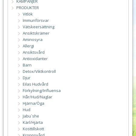
KAMPANJER
PRODUKTER
Vitlök
Immunförsvar
Vätskeersättning
Ansiktskrämer
Aminosyra
Allergi
Ansiktsvård
Antioxidanter
Barn
Detox/Viktkontroll
Djur
Eilas Hudvård
Förkylning/Influensa
Hår/Hud/Naglar
Hjärna/Öga
Hud
Jabu´she
Kärl/Hjärta
Kosttillskott
Kroppsvård