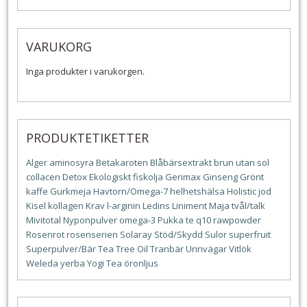
VARUKORG
Inga produkter i varukorgen.
PRODUKTETIKETTER
Alger
aminosyra
Betakaroten
Blåbärsextrakt
brun utan sol
collacen
Detox
Ekologiskt
fiskolja
Gerimax
Ginseng
Grönt
kaffe
Gurkmeja
Havtorn/Omega-7
helhetshälsa
Holistic
jod
Kisel
kollagen
Krav
l-arginin
Ledins
Liniment
Maja tvål/talk
Mivitotal
Nyponpulver
omega-3
Pukka te
q10
rawpowder
Rosenrot
rosenserien
Solaray
Stöd/Skydd
Sulor
superfruit
Superpulver/Bär
Tea Tree Oil
Tranbär
Urinvägar
Vitlök
Weleda
yerba
Yogi Tea
öronljus