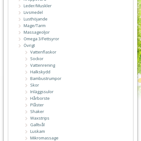
Leder/Muskler
Livsmedel
Lusthöjande
Mage/Tarm
Massageoljor
Omega 3/Fettsyror
Övrigt
Vattenflaskor
Sockor
Vattenrening
Halkskydd
Bambustrumpor
Skor
Inläggssulor
Hårborste
Plåster
Shaker
Waxstrips
Galltvål
Luskam
Mikromassage