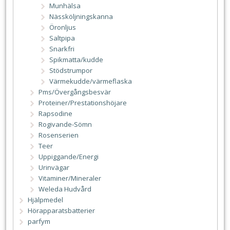
Munhälsa
Nässköljningskanna
Öronljus
Saltpipa
Snarkfri
Spikmatta/kudde
Stödstrumpor
Värmekudde/värmeflaska
Pms/Övergångsbesvär
Proteiner/Prestationshöjare
Rapsodine
Rogivande-Sömn
Rosenserien
Teer
Uppiggande/Energi
Urinvägar
Vitaminer/Mineraler
Weleda Hudvård
Hjälpmedel
Hörapparatsbatterier
parfym