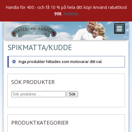
Handla för 400:- och få 10 % på hela ditt köp! Använd rabattkod
998
.
Avfärda
²
SPIKMATTA/KUDDE
Inga produkter hittades som motsvarar ditt val.
SÖK PRODUKTER
Sök
PRODUKTKATEGORIER