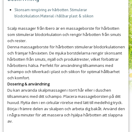
Skonsam rengöring av hårbotten. Stimulerar
blodcirkulation.Material i hållbar plast & silikon
Scalp massager från Ibero är en massageborste för hårbotten
som stimulerar blodcirkulation och rengör hårbotten från smuts
och rester.
Denna massageborste för hårbotten stimulerar blodcirkulationen
och främjar hårväxten. De mjuka borstdelarna rengör skonsamt
hårbotten från smuts, mjäll och produktrester, vilket förbättrar
hårbottens hälsa. Perfekt för användning tillsammans med
schampo och tillverkad i plast och silikon för optimal hållbarhet
och komfort.
Dosering & användning
Du kan använda skalpmassagen i torrt hår eller i duschen
tillsammans med ditt schampo. Placera massageborsten på ditt
huvud. Flytta den i en cirkulär rörelse med lätt till medelhög tryck.
Börja i främre delen av skalpen och arbeta dig bakåt. Använd den
i några minuter för att massera och hjälpa hårbotten att slappna
av.