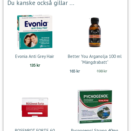
Du kanske också gillar …
Evonia Anti Grey Hair
Better You Arganolja 100 ml
”Mängdrabatt”
135
kr
Det
Det
165
kr
198
kr
ursprungliga
nuvarande
priset
priset
var:
är:
198 kr.
165 kr.
ROSENROT FORTE 60
Pycnogenol Strong 40mg