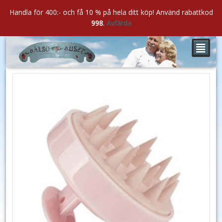
Handla för 400:- och få 10 % på hela ditt köp! Använd rabattkod
998
.
Avfärda
²