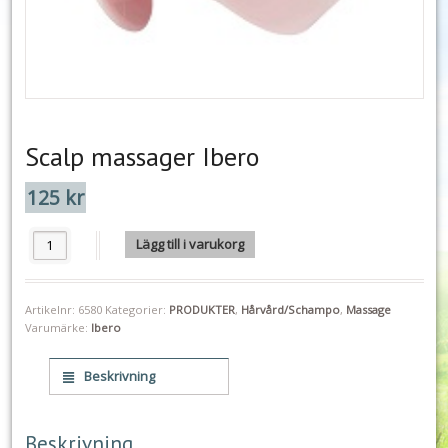
Scalp massager Ibero
125
kr
Scalp massager Ibero mängd
Lägg till i varukorg
Artikelnr:
6580
Kategorier:
PRODUKTER
,
Hårvård/Schampo
,
Massage
Varumärke:
Ibero
Beskrivning
Beskrivning