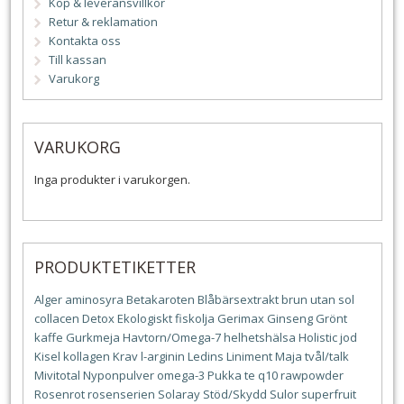
Köp & leveransvillkor
Retur & reklamation
Kontakta oss
Till kassan
Varukorg
VARUKORG
Inga produkter i varukorgen.
PRODUKTETIKETTER
Alger
aminosyra
Betakaroten
Blåbärsextrakt
brun utan sol
collacen
Detox
Ekologiskt
fiskolja
Gerimax
Ginseng
Grönt
kaffe
Gurkmeja
Havtorn/Omega-7
helhetshälsa
Holistic
jod
Kisel
kollagen
Krav
l-arginin
Ledins
Liniment
Maja tvål/talk
Mivitotal
Nyponpulver
omega-3
Pukka te
q10
rawpowder
Rosenrot
rosenserien
Solaray
Stöd/Skydd
Sulor
superfruit