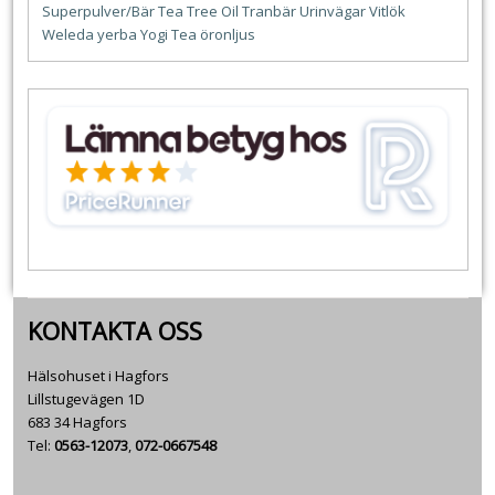
Superpulver/Bär
Tea Tree Oil
Tranbär
Urinvägar
Vitlök
Weleda
yerba
Yogi Tea
öronljus
KONTAKTA OSS
Hälsohuset i Hagfors
Lillstugevägen 1D
683 34 Hagfors
Tel:
0563-12073
,
072-0667548