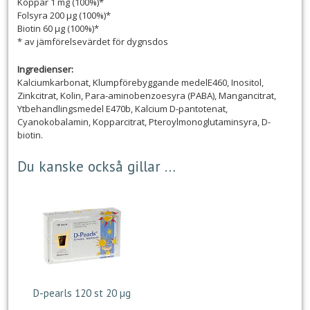
Koppar 1 mg (100%)*
Folsyra 200 µg (100%)*
Biotin 60 µg (100%)*
* av jämförelsevärdet för dygnsdos
Ingredienser:
Kalciumkarbonat, Klumpförebyggande medelE460, Inositol,
Zinkcitrat, Kolin, Para-aminobenzoesyra (PABA), Mangancitrat,
Ytbehandlingsmedel E470b, Kalcium D-pantotenat,
Cyanokobalamin, Kopparcitrat, Pteroylmonoglutaminsyra, D-
biotin.
Du kanske också gillar …
D-pearls 120 st 20 µg