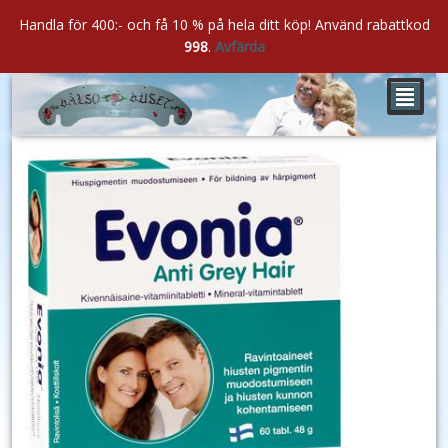
Handla för 400:- och få 10 % på hela ditt köp! Använd rabattkod
998
.
Avfärda
²