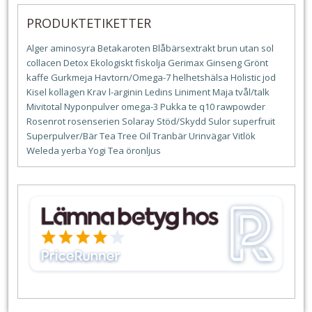
PRODUKTETIKETTER
Alger
aminosyra
Betakaroten
Blåbärsextrakt
brun utan sol
collacen
Detox
Ekologiskt
fiskolja
Gerimax
Ginseng
Grönt
kaffe
Gurkmeja
Havtorn/Omega-7
helhetshälsa
Holistic
jod
Kisel
kollagen
Krav
l-arginin
Ledins
Liniment
Maja tvål/talk
Mivitotal
Nyponpulver
omega-3
Pukka te
q10
rawpowder
Rosenrot
rosenserien
Solaray
Stöd/Skydd
Sulor
superfruit
Superpulver/Bär
Tea Tree Oil
Tranbär
Urinvägar
Vitlök
Weleda
yerba
Yogi Tea
öronljus