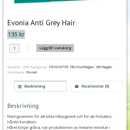
Evonia Anti Grey Hair
135
kr
Evonia Anti Grey Hair mängd
Lägg till i varukorg
Artikelnr:
2942
Kategorier:
PRODUKTER
,
Hår/Hud/Naglar
,
Hår/Naglar
Varumärke:
Biosan
Beskrivning
Recensioner (0)
Beskrivning
Näringsämnen för att bilda hårpigment och för att förbättra
hårets kondition
Håret börjar gråna, när produktionen av melanin minskar i