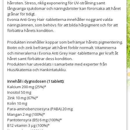
hårroten. Stress, riklig exponering för UV-strålning samt
långvariga sjukdomar och näringsbrister kan förorsaka att håret
grånar för tidigt.
Evonia Anti Grey Hair -tabletterna innehåller noggrant valda
näringsämnen, som behövs för att bilda hårpigment och för att
förbättra hårets kondition.
Produkten innehåller koppar som befrämjar hårets pigmentering.
Biotin och zink befrämjar att håret förblir normalt. Vitaminerna
och mineralerna i Evonia Anti Grey Hair -tabletterna ger kraft åt
håret samt förbättrar dess kondition.
Produkten har utvecklats i samarbete med experter från
HiusAkatemia och Hankintatukku.
Innehåll i dygnsdosen (1 tablett):
Kalcium 200 mg (25%)*
Inositol 50 mg
Zink 10 mg (67%)*
Kolin 10 mg
Para-aminobenzoesyra (PABA) 20 mg
Mangan 2 mg (100%)*
Pantotensyra (B5) 6 mg (100%)*
B12 vitamin 3 µg (100%)*