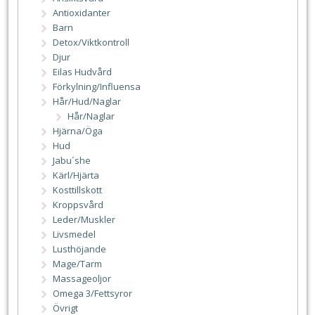
Antioxidanter
Barn
Detox/Viktkontroll
Djur
Eilas Hudvård
Förkylning/Influensa
Hår/Hud/Naglar
Hår/Naglar
Hjärna/Öga
Hud
Jabu´she
Kärl/Hjärta
Kosttillskott
Kroppsvård
Leder/Muskler
Livsmedel
Lusthöjande
Mage/Tarm
Massageoljor
Omega 3/Fettsyror
Övrigt