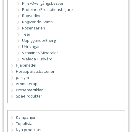
Pms/Övergångsbesvär
Proteiner/Prestationshöjare
Rapsodine
Rogivande-Sömn
Rosenserien
Teer
Uppiggande/Energi
Urinvägar
Vitaminer/Mineraler
Weleda Hudvård
Hjälpmedel
Hörapparatsbatterier
parfym
Aromaterapi
Presentartiklar
Spa-Produkter
Kampanjer
Topplista
Nya produkter