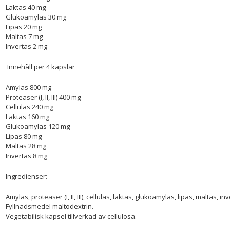
Laktas 40 mg
Glukoamylas 30 mg
Lipas 20 mg
Maltas 7 mg
Invertas 2 mg
Innehåll per 4 kapslar
Amylas 800 mg
Proteaser (I, II, III) 400 mg
Cellulas 240 mg
Laktas 160 mg
Glukoamylas 120 mg
Lipas 80 mg
Maltas 28 mg
Invertas 8 mg
Ingredienser:
Amylas, proteaser (I, II, III), cellulas, laktas, glukoamylas, lipas, maltas, in
Fyllnadsmedel maltodextrin.
Vegetabilisk kapsel tillverkad av cellulosa.