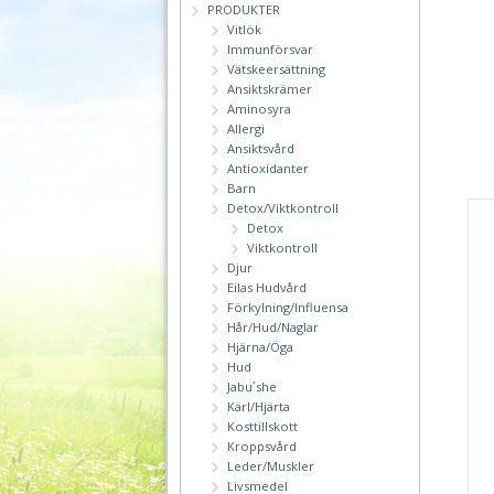
PRODUKTER
Vitlök
Immunförsvar
Vätskeersättning
Ansiktskrämer
Aminosyra
Allergi
Ansiktsvård
Antioxidanter
Barn
Detox/Viktkontroll
Detox
Viktkontroll
Djur
Eilas Hudvård
Förkylning/Influensa
Hår/Hud/Naglar
Hjärna/Öga
Hud
Jabu´she
Kärl/Hjärta
Kosttillskott
Kroppsvård
Leder/Muskler
Livsmedel