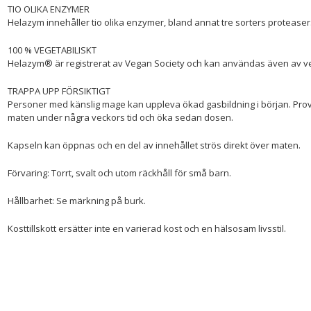
TIO OLIKA ENZYMER
Helazym innehåller tio olika enzymer, bland annat tre sorters proteaser
100 % VEGETABILISKT
Helazym® är registrerat av Vegan Society och kan användas även av v
TRAPPA UPP FÖRSIKTIGT
Personer med känslig mage kan uppleva ökad gasbildning i början. Pro
maten under några veckors tid och öka sedan dosen.
Kapseln kan öppnas och en del av innehållet strös direkt över maten.
Förvaring: Torrt, svalt och utom räckhåll för små barn.
Hållbarhet: Se märkning på burk.
Kosttillskott ersätter inte en varierad kost och en hälsosam livsstil.