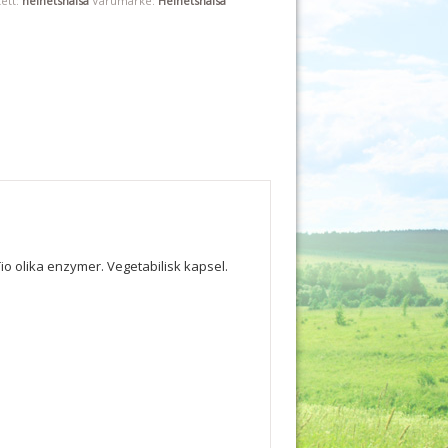
kett:
helhetshälsa
Varumärke:
Helhetshälsa
io olika enzymer. Vegetabilisk kapsel.