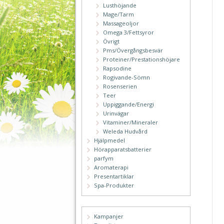
Lusthöjande
Mage/Tarm
Massageoljor
Omega 3/Fettsyror
Övrigt
Pms/Övergångsbesvär
Proteiner/Prestationshöjare
Rapsodine
Rogivande-Sömn
Rosenserien
Teer
Uppiggande/Energi
Urinvägar
Vitaminer/Mineraler
Weleda Hudvård
Hjälpmedel
Hörapparatsbatterier
parfym
Aromaterapi
Presentartiklar
Spa-Produkter
Kampanjer