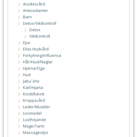
Ansiktsvård
Antioxidanter
Barn
Detox/Viktkontroll
Detox
Viktkontroll
Djur
Eilas Hudvård
Förkylning/Influensa
Hår/Hud/Naglar
Hjärna/Öga
Hud
Jabu´she
Kärl/Hjärta
Kosttillskott
Kroppsvård
Leder/Muskler
Livsmedel
Lusthöjande
Mage/Tarm
Massageoljor