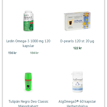
Ledin Omega-3 1000 mg 120
D-pearls 120 st 20 µg
kapslar
122
kr
Det
Det
156
kr
184
kr
ursprungliga
nuvarande
priset
priset
var:
är:
184 kr.
156 kr.
Tulipán Negro Deo Classic
AlgOmega3® 60 kapslar
Mängdrabatt
Helhetshälsa