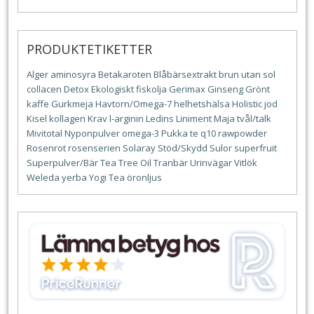
PRODUKTETIKETTER
Alger
aminosyra
Betakaroten
Blåbärsextrakt
brun utan sol
collacen
Detox
Ekologiskt
fiskolja
Gerimax
Ginseng
Grönt
kaffe
Gurkmeja
Havtorn/Omega-7
helhetshälsa
Holistic
jod
Kisel
kollagen
Krav
l-arginin
Ledins
Liniment
Maja tvål/talk
Mivitotal
Nyponpulver
omega-3
Pukka te
q10
rawpowder
Rosenrot
rosenserien
Solaray
Stöd/Skydd
Sulor
superfruit
Superpulver/Bär
Tea Tree Oil
Tranbär
Urinvägar
Vitlök
Weleda
yerba
Yogi Tea
öronljus