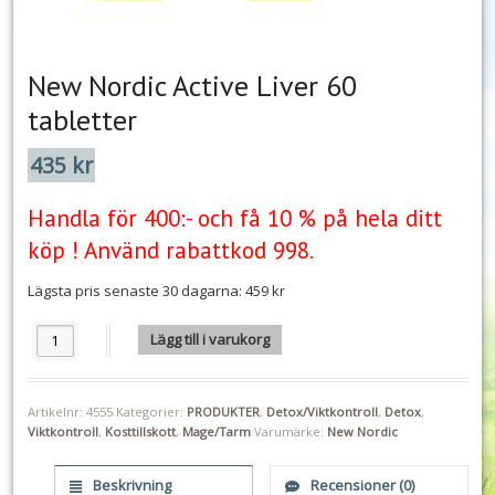
New Nordic Active Liver 60
tabletter
435
kr
Handla för 400:- och få 10 % på hela ditt
köp ! Använd rabattkod 998.
Lägsta pris senaste 30 dagarna: 459 kr
New Nordic Active Liver 60 tabletter mängd
Lägg till i varukorg
Artikelnr:
4555
Kategorier:
PRODUKTER
,
Detox/Viktkontroll
,
Detox
,
Viktkontroll
,
Kosttillskott
,
Mage/Tarm
Varumärke:
New Nordic
Beskrivning
Recensioner (0)