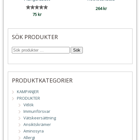
264
kr
Betygsatt
75
kr
5.00
av 5
SÖK PRODUKTER
Sök
PRODUKTKATEGORIER
KAMPANJER
PRODUKTER
Vitlök
Immunförsvar
Vätskeersättning
Ansiktskrämer
Aminosyra
Allergi