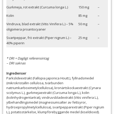
Gurkmeja, rot extrakt (Curcuma longa L.)
150 mg
–
Kolin
85 mg
–
Vindruva, blad extrakt (Vitis Vinifera L.) – 5%
50 mg
–
oligomera proantocyaner
Svartpeppar, frö extrakt (Piper nigrum L.) –
25 mg
–
40% piperin
* DRI = Dagligt referensintag
– DRI saknas
Ingredienser
Parkslideextrakt (Fallopia japonica Houtt.), fyllnadsmedel
(mikrokristallin cellulosa, tvärbunden
natriumkarboximetylcellulosa), kronärtskockaextrakt (Cynara
scolymus L.), gurkmejaextrakt (Curcuma longa L.), kolin
(kolinhydrogentartrat), vindruvsbladextrakt (Vitis vinifera L.),
ytbehandlingsmedel (magnesiumsalter av fettsyror,
hydroxipropylmetylcellulosa), svartpepparextrakt (Piper nigrum
L.), potatisstärkelse, klumpförebyggande medel (kiseldioxid).