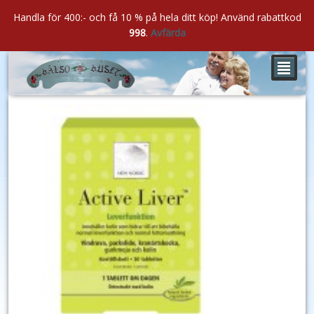
Handla för 400:- och få 10 % på hela ditt köp! Använd rabattkod
998
.
Avfärda
²