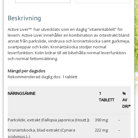
Beskrivning
Active Liver™ har utvecklats som en daglig ”vitamintablett” för
levern. Active Liver innehåller en kombination av örtextrakt bland
annat från parkslide, vindruva och kronärtskocka samt gurkmeja,
svartpeppar och kolin. Kronärtskocka stödjer normal
leverfunktion. Kolin bidrar till att bibehålla normal leverfunktion
och normal fettomsättning.
Mängd per dagsdos
Rekommenderad daglig dos: 1 tablett
NÄRINGSÄMNE
1
%
TABLETT
AV
DRI*
Parkslide, extrakt (Fallopia japonica (Houtt.))
390 mg
–
Kronärtskocka, blad extrakt (Cynara
222 mg
–
scolymus L.)