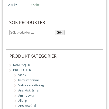
Det
Det
235
kr
277
kr
ursprungliga
nuvarande
priset
priset
var:
är:
SÖK PRODUKTER
277 kr.
235 kr.
Sök
PRODUKTKATEGORIER
KAMPANJER
PRODUKTER
Vitlök
Immunförsvar
Vätskeersättning
Ansiktskrämer
Aminosyra
Allergi
Ansiktsvård