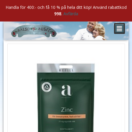
Handla för 400:- och få 10 % på hela ditt köp! Använd rabattkod
998
.
Avfärda
²