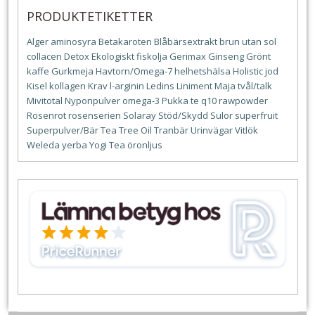
PRODUKTETIKETTER
Alger
aminosyra
Betakaroten
Blåbärsextrakt
brun utan sol
collacen
Detox
Ekologiskt
fiskolja
Gerimax
Ginseng
Grönt
kaffe
Gurkmeja
Havtorn/Omega-7
helhetshälsa
Holistic
jod
Kisel
kollagen
Krav
l-arginin
Ledins
Liniment
Maja tvål/talk
Mivitotal
Nyponpulver
omega-3
Pukka te
q10
rawpowder
Rosenrot
rosenserien
Solaray
Stöd/Skydd
Sulor
superfruit
Superpulver/Bär
Tea Tree Oil
Tranbär
Urinvägar
Vitlök
Weleda
yerba
Yogi Tea
öronljus