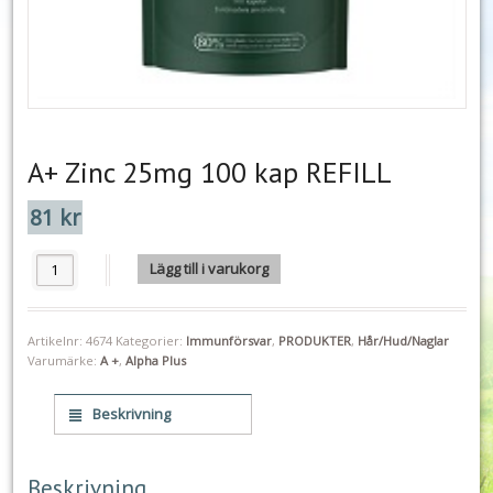
A+ Zinc 25mg 100 kap REFILL
81
kr
A+ Zinc 25mg 100 kap REFILL mängd
Lägg till i varukorg
Artikelnr:
4674
Kategorier:
Immunförsvar
,
PRODUKTER
,
Hår/Hud/Naglar
Varumärke:
A +
,
Alpha Plus
Beskrivning
Beskrivning