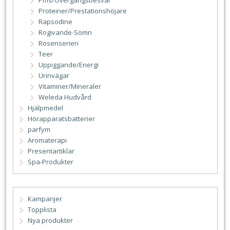
Pms/Övergångsbesvär
Proteiner/Prestationshöjare
Rapsodine
Rogivande-Sömn
Rosenserien
Teer
Uppiggande/Energi
Urinvägar
Vitaminer/Mineraler
Weleda Hudvård
Hjälpmedel
Hörapparatsbatterier
parfym
Aromaterapi
Presentartiklar
Spa-Produkter
Kampanjer
Topplista
Nya produkter