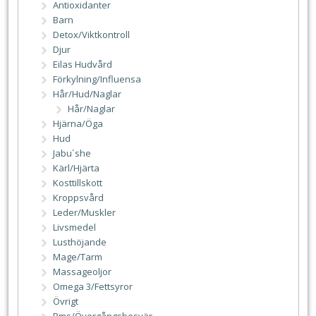
Antioxidanter
Barn
Detox/Viktkontroll
Djur
Eilas Hudvård
Förkylning/Influensa
Hår/Hud/Naglar
Hår/Naglar
Hjärna/Öga
Hud
Jabu´she
Kärl/Hjärta
Kosttillskott
Kroppsvård
Leder/Muskler
Livsmedel
Lusthöjande
Mage/Tarm
Massageoljor
Omega 3/Fettsyror
Övrigt