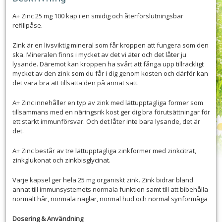
A+ Zinc 25 mg 100 kap i en smidig och återförslutningsbar
refillpåse.
Zink är en livsviktig mineral som får kroppen att fungera som den
ska. Mineralen finns i mycket av det vi äter och det låter ju
lysande. Däremot kan kroppen ha svårt att fånga upp tillräckligt
mycket av den zink som du får i dig genom kosten och därför kan
det vara bra att tillsätta den på annat sätt.
A+ Zinc innehåller en typ av zink med lättupptagliga former som
tillsammans med en näringsrik kost ger dig bra förutsättningar för
ett starkt immunförsvar. Och det låter inte bara lysande, det är
det.
A+ Zinc består av tre lättupptagliga zinkformer med zinkcitrat,
zinkglukonat och zinkbisglycinat.
Varje kapsel ger hela 25 mg organiskt zink. Zink bidrar bland
annat till immunsystemets normala funktion samt till att bibehålla
normalt hår, normala naglar, normal hud och normal synförmåga
Dosering & Användning