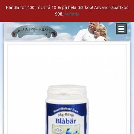
Handla för 400:- och få 10 % på hela ditt köp! Använd rabattkod
998
.
Avfärda
²