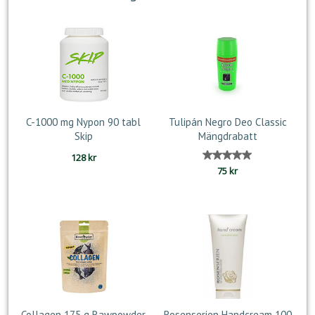
C-1000 mg Nypon 90 tabl
Tulipán Negro Deo Classic
Skip
Mängdrabatt
128
kr
Betygsatt
75
kr
5.00
av 5
Collagen 175 g Rawpowder
Rosenserien Handcream 100