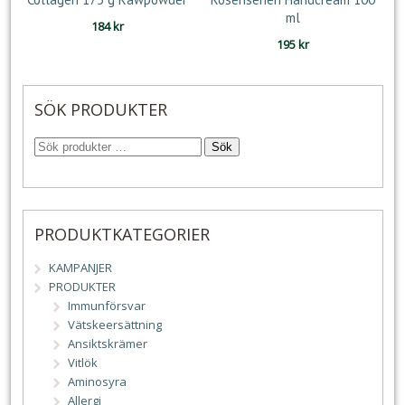
ml
184
kr
195
kr
SÖK PRODUKTER
Sök
PRODUKTKATEGORIER
KAMPANJER
PRODUKTER
Immunförsvar
Vätskeersättning
Ansiktskrämer
Vitlök
Aminosyra
Allergi