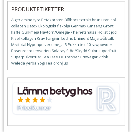
PRODUKTETIKETTER
Alger
aminosyra
Betakaroten
Blåbärsextrakt
brun utan sol
collacen
Detox
Ekologiskt
fiskolja
Gerimax
Ginseng
Grönt
kaffe
Gurkmeja
Havtorn/Omega-7
helhetshälsa
Holistic
jod
Kisel
kollagen
Krav
l-arginin
Ledins
Liniment
Maja tvål/talk
Mivitotal
Nyponpulver
omega-3
Pukka te
q10
rawpowder
Rosenrot
rosenserien
Solaray
Stöd/Skydd
Sulor
superfruit
Superpulver/Bär
Tea Tree Oil
Tranbär
Urinvägar
Vitlök
Weleda
yerba
Yogi Tea
öronljus