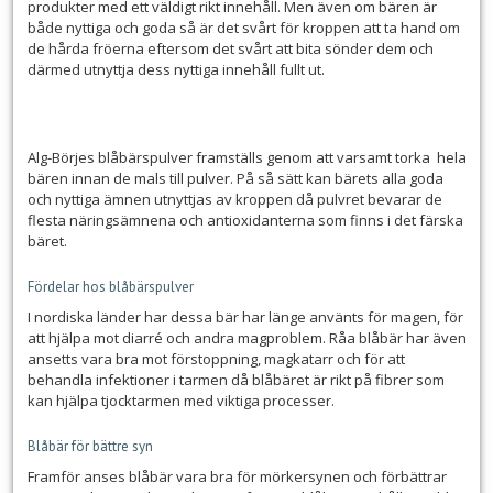
produkter med ett väldigt rikt innehåll. Men även om bären är
både nyttiga och goda så är det svårt för kroppen att ta hand om
de hårda fröerna eftersom det svårt att bita sönder dem och
därmed utnyttja dess nyttiga innehåll fullt ut.
Alg-Börjes blåbärspulver framställs genom att varsamt torka hela
bären innan de mals till pulver. På så sätt kan bärets alla goda
och nyttiga ämnen utnyttjas av kroppen då pulvret bevarar de
flesta näringsämnena och antioxidanterna som finns i det färska
bäret.
Fördelar hos blåbärspulver
I nordiska länder har dessa bär har länge använts för magen, för
att hjälpa mot diarré och andra magproblem. Råa blåbär har även
ansetts vara bra mot förstoppning, magkatarr och för att
behandla infektioner i tarmen då blåbäret är rikt på fibrer som
kan hjälpa tjocktarmen med viktiga processer.
Blåbär för bättre syn
Framför anses blåbär vara bra för mörkersynen och förbättrar