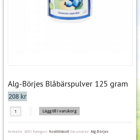
Alg-Börjes Blåbärspulver 125 gram
208
kr
Alg-Börjes Blåbärspulver 125 gram mängd
Lägg till i varukorg
Artikelnr:
4031
Kategori:
Kosttillskott
Varumärke:
Alg-Börjes