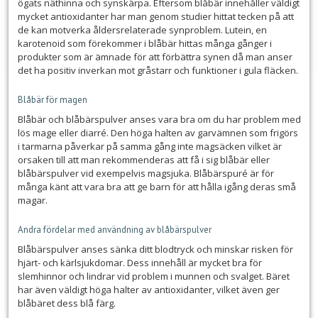
ögats näthinna och synskärpa. Eftersom blåbär innehåller väldigt
mycket antioxidanter har man genom studier hittat tecken på att
de kan motverka åldersrelaterade synproblem. Lutein, en
karotenoid som förekommer i blåbär hittas många gånger i
produkter som är ämnade för att förbättra synen då man anser
det ha positiv inverkan mot gråstarr och funktioner i gula fläcken.
Blåbär för magen
Blåbär och blåbärspulver anses vara bra om du har problem med
lös mage eller diarré. Den höga halten av garvämnen som frigörs
i tarmarna påverkar på samma gång inte magsäcken vilket är
orsaken till att man rekommenderas att få i sig blåbär eller
blåbärspulver vid exempelvis magsjuka. Blåbärspuré är för
många känt att vara bra att ge barn för att hålla igång deras små
magar.
Andra fördelar med användning av blåbärspulver
Blåbärspulver anses sänka ditt blodtryck och minskar risken för
hjärt- och kärlsjukdomar. Dess innehåll är mycket bra för
slemhinnor och lindrar vid problem i munnen och svalget. Bäret
har även väldigt höga halter av antioxidanter, vilket även ger
blåbäret dess blå färg.