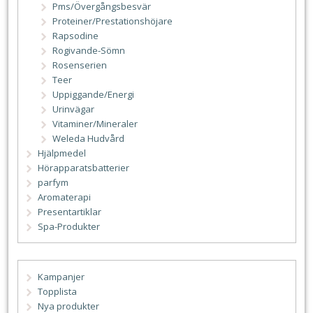
Pms/Övergångsbesvär
Proteiner/Prestationshöjare
Rapsodine
Rogivande-Sömn
Rosenserien
Teer
Uppiggande/Energi
Urinvägar
Vitaminer/Mineraler
Weleda Hudvård
Hjälpmedel
Hörapparatsbatterier
parfym
Aromaterapi
Presentartiklar
Spa-Produkter
Kampanjer
Topplista
Nya produkter