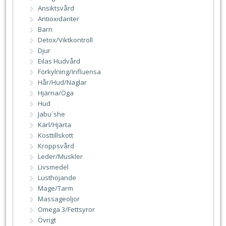
Ansiktsvård
Antioxidanter
Barn
Detox/Viktkontroll
Djur
Eilas Hudvård
Förkylning/Influensa
Hår/Hud/Naglar
Hjärna/Öga
Hud
Jabu´she
Kärl/Hjärta
Kosttillskott
Kroppsvård
Leder/Muskler
Livsmedel
Lusthöjande
Mage/Tarm
Massageoljor
Omega 3/Fettsyror
Övrigt