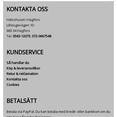
KONTAKTA OSS
Hälsohuset i Hagfors
Lillstugevägen 1D
683 34 Hagfors
Tel:
0563-12073
,
072-0667548
KUNDSERVICE
Så handlar du
Köp & leveransvillkor
Retur & reklamation
Kontakta oss
Cookies
BETALSÄTT
Betala via PayPal. Du kan betala med kredit- eller bankkort om du
inte har något PayPal-konto.