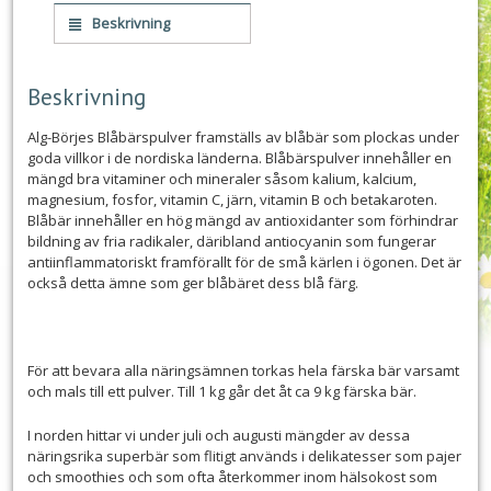
Beskrivning
Beskrivning
Alg-Börjes Blåbärspulver framställs av blåbär som plockas under
goda villkor i de nordiska länderna. Blåbärspulver innehåller en
mängd bra vitaminer och mineraler såsom kalium, kalcium,
magnesium, fosfor, vitamin C, järn, vitamin B och betakaroten.
Blåbär innehåller en hög mängd av antioxidanter som förhindrar
bildning av fria radikaler, däribland antiocyanin som fungerar
antiinflammatoriskt framförallt för de små kärlen i ögonen. Det är
också detta ämne som ger blåbäret dess blå färg.
För att bevara alla näringsämnen torkas hela färska bär varsamt
och mals till ett pulver. Till 1 kg går det åt ca 9 kg färska bär.
I norden hittar vi under juli och augusti mängder av dessa
näringsrika superbär som flitigt används i delikatesser som pajer
och smoothies och som ofta återkommer inom hälsokost som