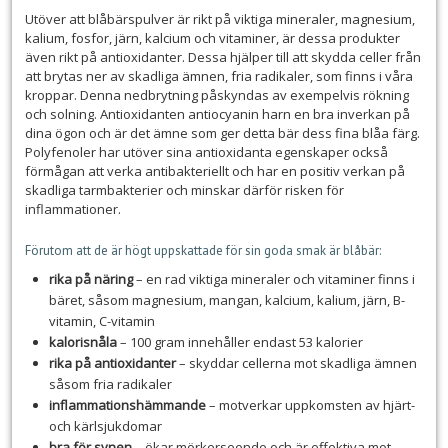
Utöver att blåbärspulver är rikt på viktiga mineraler, magnesium,
kalium, fosfor, järn, kalcium och vitaminer, är dessa produkter
även rikt på antioxidanter. Dessa hjälper till att skydda celler från
att brytas ner av skadliga ämnen, fria radikaler, som finns i våra
kroppar. Denna nedbrytning påskyndas av exempelvis rökning
och solning. Antioxidanten antiocyanin harn en bra inverkan på
dina ögon och är det ämne som ger detta bär dess fina blåa färg.
Polyfenoler har utöver sina antioxidanta egenskaper också
förmågan att verka antibakteriellt och har en positiv verkan på
skadliga tarmbakterier och minskar därför risken för
inflammationer.
Förutom att de är högt uppskattade för sin goda smak är blåbär:
rika på näring
– en rad viktiga mineraler och vitaminer finns i
bäret, såsom magnesium, mangan, kalcium, kalium, järn, B-
vitamin, C-vitamin
kalorisnåla
– 100 gram innehåller endast 53 kalorier
rika på antioxidanter
– skyddar cellerna mot skadliga ämnen
såsom fria radikaler
inflammationshämmande
– motverkar uppkomsten av hjärt-
och kärlsjukdomar
bra för synen
– ökar mörkerseende och är effektiva mot