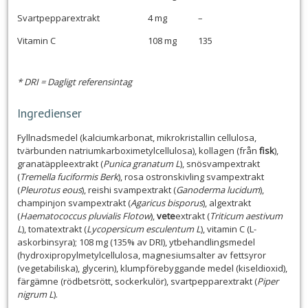
Svartpepparextrakt
4 mg
–
Vitamin C
108 mg
135
* DRI = Dagligt referensintag
Ingredienser
Fyllnadsmedel (kalciumkarbonat, mikrokristallin cellulosa,
tvärbunden natriumkarboximetylcellulosa), kollagen (från
fisk
),
granatäppleextrakt (
Punica granatum L
), snösvampextrakt
(
Tremella fuciformis Berk
), rosa ostronskivling svampextrakt
(
Pleurotus eous
), reishi svampextrakt (
Ganoderma lucidum
),
champinjon svampextrakt (
Agaricus bisporus
), algextrakt
(
Haematococcus pluvialis Flotow
),
vete
extrakt (
Triticum aestivum
L
), tomatextrakt (
Lycopersicum esculentum L
), vitamin C (L-
askorbinsyra); 108 mg (135% av DRI), ytbehandlingsmedel
(hydroxipropylmetylcellulosa, magnesiumsalter av fettsyror
(vegetabiliska), glycerin), klumpförebyggande medel (kiseldioxid),
färgämne (rödbetsrött, sockerkulör), svartpepparextrakt (
Piper
nigrum L
).