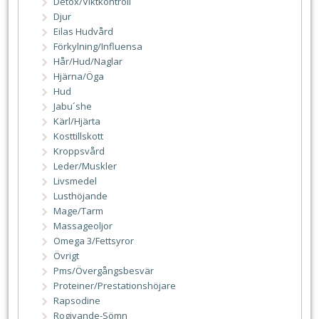
Detox/Viktkontroll
Djur
Eilas Hudvård
Förkylning/Influensa
Hår/Hud/Naglar
Hjärna/Öga
Hud
Jabu´she
Kärl/Hjärta
Kosttillskott
Kroppsvård
Leder/Muskler
Livsmedel
Lusthöjande
Mage/Tarm
Massageoljor
Omega 3/Fettsyror
Övrigt
Pms/Övergångsbesvär
Proteiner/Prestationshöjare
Rapsodine
Rogivande-Sömn