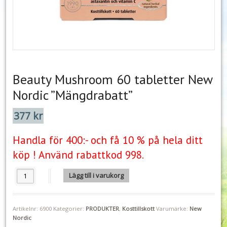
Beauty Mushroom 60 tabletter New
Nordic ”Mängdrabatt”
377
kr
Handla för 400:- och få 10 % på hela ditt
köp ! Använd rabattkod 998.
Beauty Mushroom 60 tabletter New Nordic "Mängdrabatt" mängd
Lägg till i varukorg
Artikelnr:
6900
Kategorier:
PRODUKTER
,
Kosttillskott
Varumärke:
New
Nordic