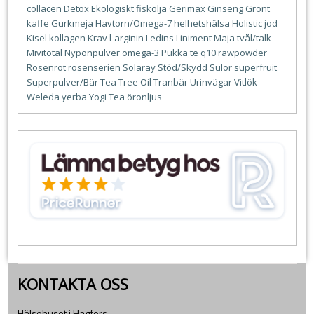
collacen
Detox
Ekologiskt
fiskolja
Gerimax
Ginseng
Grönt
kaffe
Gurkmeja
Havtorn/Omega-7
helhetshälsa
Holistic
jod
Kisel
kollagen
Krav
l-arginin
Ledins
Liniment
Maja tvål/talk
Mivitotal
Nyponpulver
omega-3
Pukka te
q10
rawpowder
Rosenrot
rosenserien
Solaray
Stöd/Skydd
Sulor
superfruit
Superpulver/Bär
Tea Tree Oil
Tranbär
Urinvägar
Vitlök
Weleda
yerba
Yogi Tea
öronljus
KONTAKTA OSS
Hälsohuset i Hagfors