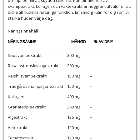
och hjälper till att skydda cellerna. Kombinationen av
svampextrakt, kollagen och växtextrakt är noggrant utvald för att
bidra till hudens naturliga funktion. En smidig rutin för dig som vill
stärka huden varje dag.
Näringsinnehåll
NÄRINGSÄMNE
MÄNGD
% AV DRI*
Snösvampextrakt
200 mg
–
Rosa ostronskivlingextrakt
200 mg
–
Reishi svampextrakt
150 mg
–
Trädgårdschampinjonextrakt
150 mg
–
Kollagen
400 mg
–
Granatäppleextrakt
268 mg
–
Algextrakt
136 mg
–
Vetextrakt
120 mg
–
Tomatextrakt
120 mg
–