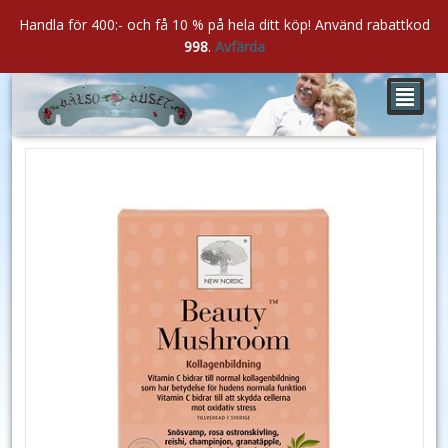
Handla för 400:- och få 10 % på hela ditt köp! Använd rabattkod
998
.
Avfärda
²