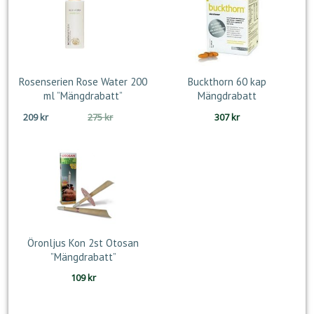
Rosenserien Rose Water 200
Buckthorn 60 kap
ml ”Mängdrabatt”
Mängdrabatt
Det
Det
209
kr
275
kr
307
kr
ursprungliga
nuvarande
priset
priset
var:
är:
275 kr.
209 kr.
Öronljus Kon 2st Otosan
”Mängdrabatt”
109
kr