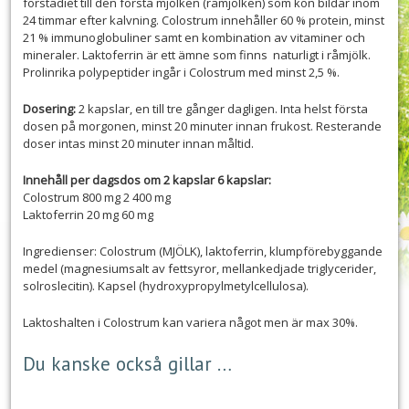
förstadiet till den första mjölken (råmjölken) som kon bildar inom
24 timmar efter kalvning. Colostrum innehåller 60 % protein, minst
21 % immunoglobuliner samt en kombination av vitaminer och
mineraler. Laktoferrin är ett ämne som finns naturligt i råmjölk.
Prolinrika polypeptider ingår i Colostrum med minst 2,5 %.
Dosering:
2 kapslar, en till tre gånger dagligen. Inta helst första
dosen på morgonen, minst 20 minuter innan frukost. Resterande
doser intas minst 20 minuter innan måltid.
Innehåll per dagsdos om 2 kapslar 6 kapslar:
Colostrum 800 mg 2 400 mg
Laktoferrin 20 mg 60 mg
Ingredienser: Colostrum (MJÖLK), laktoferrin, klumpförebyggande
medel (magnesiumsalt av fettsyror, mellankedjade triglycerider,
solroslecitin). Kapsel (hydroxypropylmetylcellulosa).
Laktoshalten i Colostrum kan variera något men är max 30%.
Du kanske också gillar …