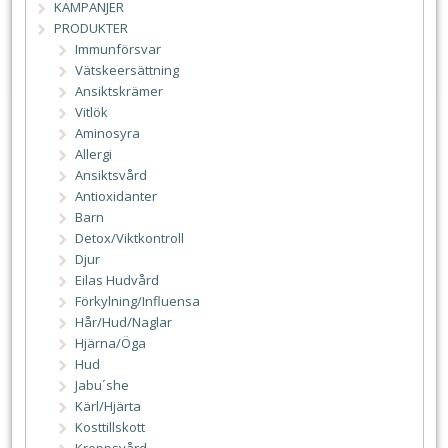
KAMPANJER
PRODUKTER
Immunförsvar
Vätskeersättning
Ansiktskrämer
Vitlök
Aminosyra
Allergi
Ansiktsvård
Antioxidanter
Barn
Detox/Viktkontroll
Djur
Eilas Hudvård
Förkylning/Influensa
Hår/Hud/Naglar
Hjärna/Öga
Hud
Jabu´she
Kärl/Hjärta
Kosttillskott
Kroppsvård