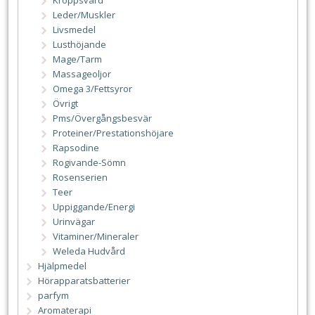
Leder/Muskler
Livsmedel
Lusthöjande
Mage/Tarm
Massageoljor
Omega 3/Fettsyror
Övrigt
Pms/Övergångsbesvär
Proteiner/Prestationshöjare
Rapsodine
Rogivande-Sömn
Rosenserien
Teer
Uppiggande/Energi
Urinvägar
Vitaminer/Mineraler
Weleda Hudvård
Hjälpmedel
Hörapparatsbatterier
parfym
Aromaterapi