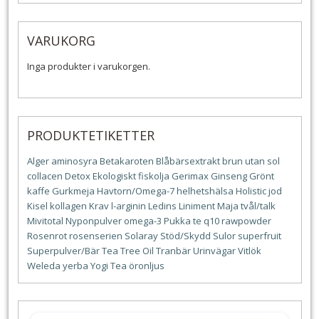
VARUKORG
Inga produkter i varukorgen.
PRODUKTETIKETTER
Alger
aminosyra
Betakaroten
Blåbärsextrakt
brun utan sol
collacen
Detox
Ekologiskt
fiskolja
Gerimax
Ginseng
Grönt
kaffe
Gurkmeja
Havtorn/Omega-7
helhetshälsa
Holistic
jod
Kisel
kollagen
Krav
l-arginin
Ledins
Liniment
Maja tvål/talk
Mivitotal
Nyponpulver
omega-3
Pukka te
q10
rawpowder
Rosenrot
rosenserien
Solaray
Stöd/Skydd
Sulor
superfruit
Superpulver/Bär
Tea Tree Oil
Tranbär
Urinvägar
Vitlök
Weleda
yerba
Yogi Tea
öronljus