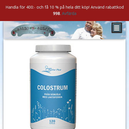
Handla för 400:- och få 10 % på hela ditt köp! Använd rabattkod
998
.
Avfärda
²