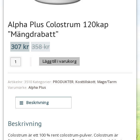
Alpha Plus Colostrum 120kap
”Mängdrabatt”
307
kr
358
kr
Det
Det
ursprungliga
nuvarande
priset
priset
Alpha Plus Colostrum 120kap "Mängdrabatt" mängd
Lägg till i varukorg
var:
är:
358 kr.
307 kr.
Artikelnr:
3510
Kategorier:
PRODUKTER
,
Kosttillskott
,
Mage/Tarm
Varumärke:
Alpha Plus
Beskrivning
Beskrivning
Colostrum är ett 100 % rent colostrum-pulver. Colostrum är