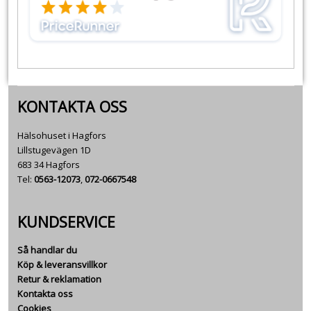
KONTAKTA OSS
Hälsohuset i Hagfors
Lillstugevägen 1D
683 34 Hagfors
Tel:
0563-12073
,
072-0667548
KUNDSERVICE
Så handlar du
Köp & leveransvillkor
Retur & reklamation
Kontakta oss
Cookies