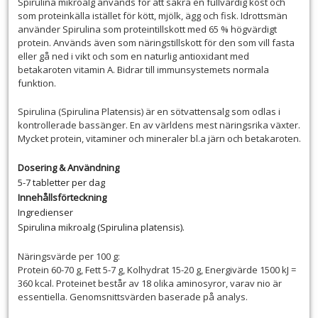
Spirulina mikroalg används för att säkra en fullvärdig kost och
som proteinkälla istället för kött, mjölk, ägg och fisk. Idrottsmän
använder Spirulina som proteintillskott med 65 % högvärdigt
protein. Används även som näringstillskott för den som vill fasta
eller gå ned i vikt och som en naturlig antioxidant med
betakaroten vitamin A. Bidrar till immunsystemets normala
funktion.
Spirulina (Spirulina Platensis) är en sötvattensalg som odlas i
kontrollerade bassänger. En av världens mest näringsrika växter.
Mycket protein, vitaminer och mineraler bl.a järn och betakaroten.
Dosering & Användning
5-7 tabletter per dag
Innehållsförteckning
Ingredienser
Spirulina mikroalg (Spirulina platensis).
Näringsvärde per 100 g:
Protein 60-70 g, Fett 5-7 g, Kolhydrat 15-20 g, Energivärde 1500 kJ =
360 kcal. Proteinet består av 18 olika aminosyror, varav nio är
essentiella. Genomsnittsvärden baserade på analys.