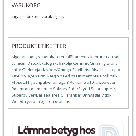
VARUKORG
Inga produkter i varukorgen.
PRODUKTETIKETTER
Alger
aminosyra
Betakaroten
Blåbärsextrakt
brun utan sol
collacen
Detox
Ekologiskt
fiskolja
Gerimax
Ginseng
Grönt
kaffe
Gurkmeja
Havtorn/Omega-7
helhetshälsa
Holistic
jod
Kisel
kollagen
Krav
l-arginin
Ledins
Liniment
Maja tvål/talk
Mivitotal
Nyponpulver
omega-3
Pukka te
q10
rawpowder
Rosenrot
rosenserien
Solaray
Stöd/Skydd
Sulor
superfruit
Superpulver/Bär
Tea Tree Oil
Tranbär
Urinvägar
Vitlök
Weleda
yerba
Yogi Tea
öronljus