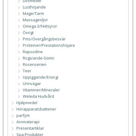
Livsmedel
Lusthöjande
Mage/Tarm
Massageoljor
Omega 3/Fettsyror
Övrigt
Pms/Övergångsbesvär
Proteiner/Prestationshöjare
Rapsodine
Rogivande-Sömn
Rosenserien
Teer
Uppiggande/Energi
Urinvägar
Vitaminer/Mineraler
Weleda Hudvård
Hjälpmedel
Hörapparatsbatterier
parfym
Aromaterapi
Presentartiklar
Spa-Produkter