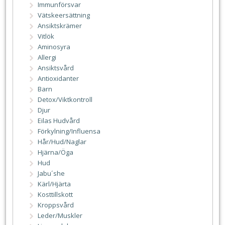
Immunförsvar
Vätskeersättning
Ansiktskrämer
Vitlök
Aminosyra
Allergi
Ansiktsvård
Antioxidanter
Barn
Detox/Viktkontroll
Djur
Eilas Hudvård
Förkylning/Influensa
Hår/Hud/Naglar
Hjärna/Öga
Hud
Jabu´she
Kärl/Hjärta
Kosttillskott
Kroppsvård
Leder/Muskler