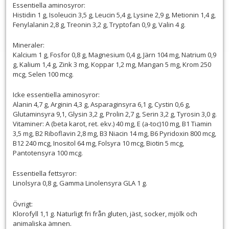
Essentiella aminosyror:
Histidin 1 g, Isoleucin 3,5 g, Leucin 5,4 g, Lysine 2,9 g, Metionin 1,4 g,
Fenylalanin 2,8 g, Treonin 3,2 g, Tryptofan 0,9 g, Valin 4 g.
Mineraler:
Kalcium 1 g, Fosfor 0,8 g, Magnesium 0,4 g, Järn 104 mg, Natrium 0,9
g, Kalium 1,4 g, Zink 3 mg, Koppar 1,2 mg, Mangan 5 mg, Krom 250
mcg, Selen 100 mcg.
Icke essentiella aminosyror:
Alanin 4,7 g, Arginin 4,3 g, Asparaginsyra 6,1 g, Cystin 0,6 g,
Glutaminsyra 9,1, Glysin 3,2 g, Prolin 2,7 g, Serin 3,2 g, Tyrosin 3,0 g.
Vitaminer: A (beta karot, ret. ekv.) 40 mg, E (a-toc)10 mg, B1 Tiamin
3,5 mg, B2 Riboflavin 2,8 mg, B3 Niacin 14 mg, B6 Pyridoxin 800 mcg,
B12 240 mcg, Inositol 64 mg, Folsyra 10 mcg, Biotin 5 mcg,
Pantotensyra 100 mcg.
Essentiella fettsyror:
Linolsyra 0,8 g, Gamma Linolensyra GLA 1 g.
Övrigt:
Klorofyll 1,1 g. Naturligt fri från gluten, jäst, socker, mjölk och
animaliska ämnen.