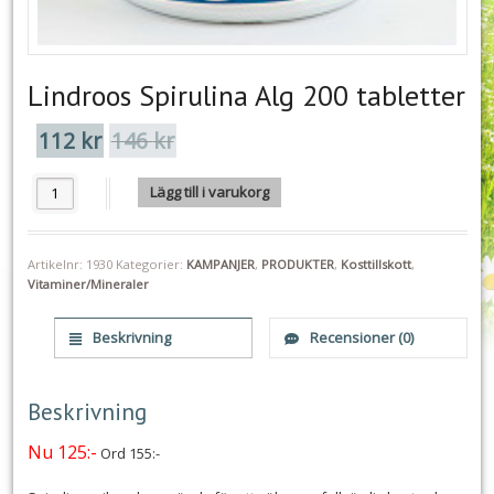
Lindroos Spirulina Alg 200 tabletter
112
kr
146
kr
Det
Det
ursprungliga
nuvarande
priset
priset
Lindroos Spirulina Alg 200 tabletter mängd
Lägg till i varukorg
var:
är:
146 kr.
112 kr.
Artikelnr:
1930
Kategorier:
KAMPANJER
,
PRODUKTER
,
Kosttillskott
,
Vitaminer/Mineraler
Beskrivning
Recensioner (0)
Beskrivning
Nu 125:-
Ord 155:-