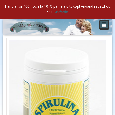
Handla för 400:- och få 10 % på hela ditt köp! Använd rabattkod
998
.
Avfärda
²