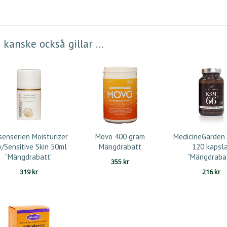
 kanske också gillar …
senserien Moisturizer
Movo 400 gram
MedicineGarden
y/Sensitive Skin 50ml
Mängdrabatt
120 kapsla
”Mängdrabatt”
”Mängdraba
355
kr
319
kr
216
kr