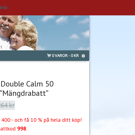
ärda
0 VAROR
0 KR
 Double Calm 50
 ”Mängdrabatt”
264
kr
Det
Det
ursprungliga
nuvarande
priset
priset
400:- och få 10 % på hela ditt köp!
var:
är:
264 kr.
219 kr.
battkod
998
.