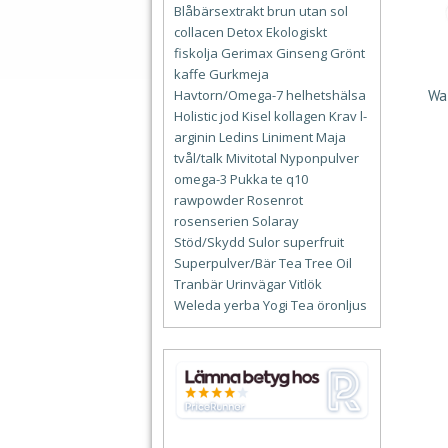
Blåbärsextrakt
brun utan sol
collacen
Detox
Ekologiskt
fiskolja
Gerimax
Ginseng
Grönt
kaffe
Gurkmeja
Wa
Havtorn/Omega-7
helhetshälsa
Holistic
jod
Kisel
kollagen
Krav
l-
arginin
Ledins
Liniment
Maja
tvål/talk
Mivitotal
Nyponpulver
omega-3
Pukka te
q10
rawpowder
Rosenrot
rosenserien
Solaray
Stöd/Skydd
Sulor
superfruit
Superpulver/Bär
Tea Tree Oil
Tranbär
Urinvägar
Vitlök
Weleda
yerba
Yogi Tea
öronljus