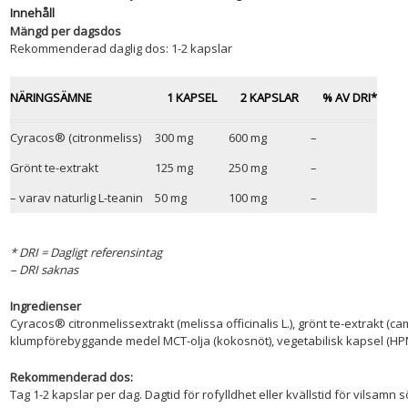
Innehåll
Mängd per dagsdos
Rekommenderad daglig dos: 1-2 kapslar
NÄRINGSÄMNE
1 KAPSEL
2 KAPSLAR
% AV DRI*
Cyracos® (citronmeliss)
300 mg
600 mg
–
Grönt te-extrakt
125 mg
250 mg
–
– varav naturlig L-teanin
50 mg
100 mg
–
* DRI = Dagligt referensintag
– DRI saknas
Ingredienser
Cyracos® citronmelissextrakt (melissa officinalis L.), grönt te-extrakt (c
klumpförebyggande medel MCT-olja (kokosnöt), vegetabilisk kapsel (HP
Rekommenderad dos:
Tag 1-2 kapslar per dag. Dagtid för rofylldhet eller kvällstid för vilsamn