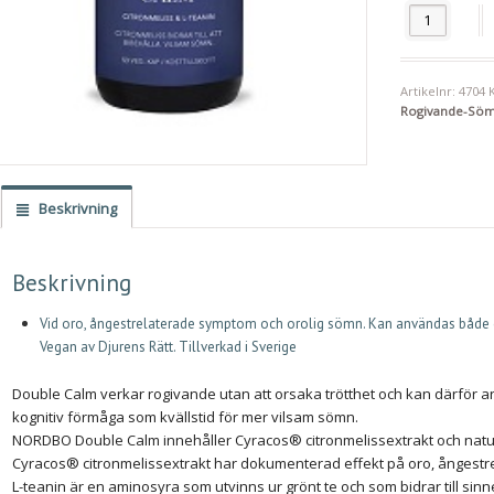
Nordbo Doubl
Artikelnr:
4704
Rogivande-Sö
Beskrivning
Beskrivning
Vid oro, ångestrelaterade symptom och orolig sömn. Kan användas både da
Vegan av Djurens Rätt. Tillverkad i Sverige
Double Calm verkar rogivande utan att orsaka trötthet och kan därför a
kognitiv förmåga som kvällstid för mer vilsam sömn.
NORDBO Double Calm innehåller Cyracos® citronmelissextrakt och naturli
Cyracos® citronmelissextrakt har dokumenterad effekt på oro, ångestr
L-teanin är en aminosyra som utvinns ur grönt te och som bidrar till sin