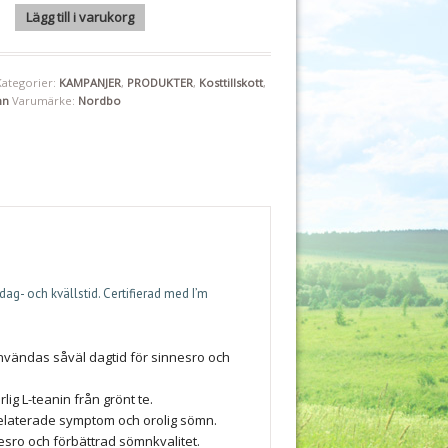
e Calm 50 kapslar "Mängdrabatt" mängd
Lägg till i varukorg
Kategorier:
KAMPANJER
,
PRODUKTER
,
Kosttillskott
,
mn
Varumärke:
Nordbo
g- och kvällstid. Certifierad med I’m
nvändas såväl dagtid för sinnesro och
g L-teanin från grönt te.
elaterade symptom och orolig sömn.
nesro och förbättrad sömnkvalitet.