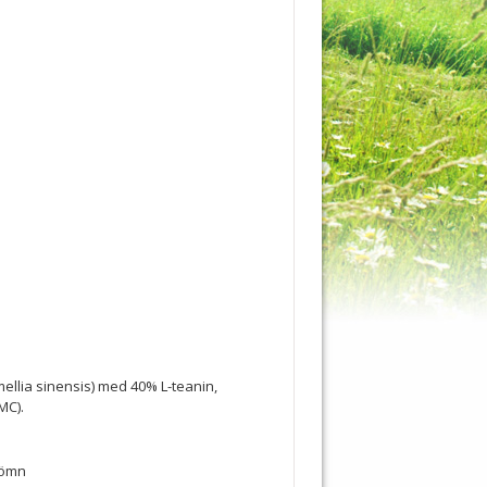
amellia sinensis) med 40% L-teanin,
MC).
 sömn