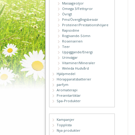
Massageoljor
Omega 3/Fettsyror
Övrigt
Pms/Övergångsbesvär
Proteiner/Prestationshöjare
Rapsodine
Rogivande-Sömn
Rosenserien
Teer
Uppiggande/Energi
Urinvägar
Vitaminer/Mineraler
Weleda Hudvård
Hjälpmedel
Hörapparatsbatterier
parfym
Aromaterapi
Presentartiklar
Spa-Produkter
Kampanjer
Topplista
Nya produkter