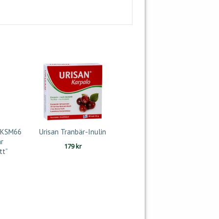
 KSM66
Urisan Tranbär-Inulin
r
179
kr
tt”