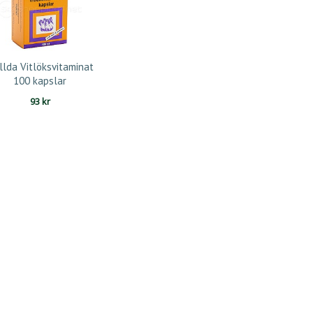
llda Vitlöksvitaminat
100 kapslar
93
kr