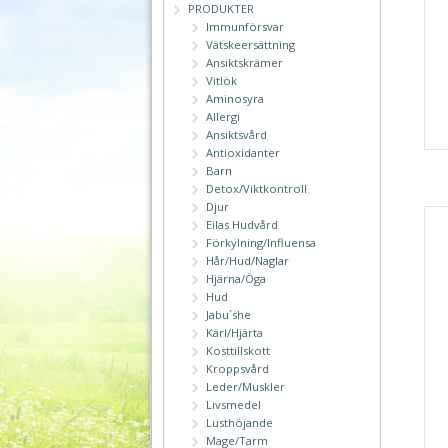
PRODUKTER
Immunförsvar
Vätskeersättning
Ansiktskrämer
Vitlök
Aminosyra
Allergi
Ansiktsvård
Antioxidanter
Barn
Detox/Viktkontroll
Djur
Eilas Hudvård
Förkylning/Influensa
Hår/Hud/Naglar
Hjärna/Öga
Hud
Jabu´she
Kärl/Hjärta
Kosttillskott
Kroppsvård
Leder/Muskler
Livsmedel
Lusthöjande
Mage/Tarm