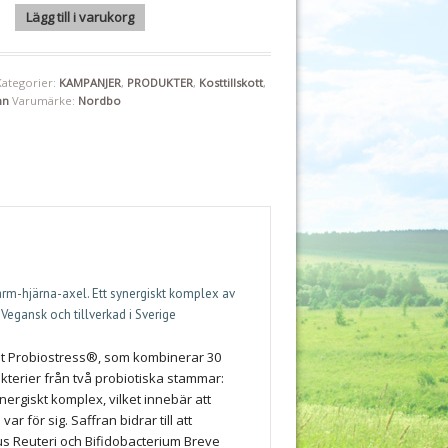
mood 30 kapslar "Mängdrabatt" mängd
Lägg till i varukorg
Kategorier:
KAMPANJER
,
PRODUKTER
,
Kosttillskott
,
mn
Varumärke:
Nordbo
rm-hjärna-axel. Ett synergiskt komplex av
Vegansk och tillverkad i Sverige
t Probiostress®, som kombinerar 30
terier från två probiotiska stammar:
nergiskt komplex, vilket innebär att
 för sig. Saffran bidrar till att
us Reuteri och Bifidobacterium Breve