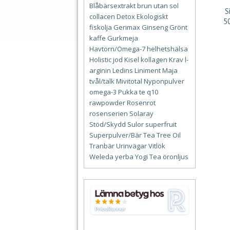
Blåbärsextrakt
brun utan sol
S
collacen
Detox
Ekologiskt
5
fiskolja
Gerimax
Ginseng
Grönt
kaffe
Gurkmeja
Havtorn/Omega-7
helhetshälsa
Holistic
jod
Kisel
kollagen
Krav
l-
arginin
Ledins
Liniment
Maja
tvål/talk
Mivitotal
Nyponpulver
omega-3
Pukka te
q10
rawpowder
Rosenrot
rosenserien
Solaray
Stöd/Skydd
Sulor
superfruit
Superpulver/Bär
Tea Tree Oil
Tranbär
Urinvägar
Vitlök
Weleda
yerba
Yogi Tea
öronljus