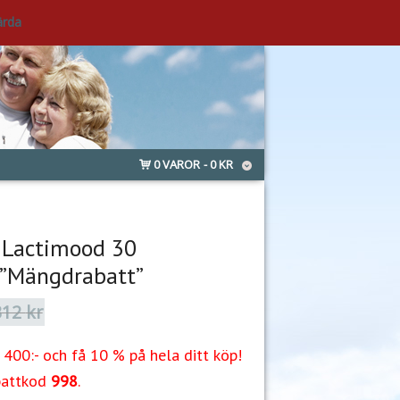
ärda
0 VAROR
0 KR
 Lactimood 30
 ”Mängdrabatt”
312
kr
Det
Det
ursprungliga
nuvarande
priset
priset
400:- och få 10 % på hela ditt köp!
var:
är:
312 kr.
264 kr.
battkod
998
.