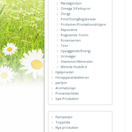
Massageoljor
Omega 3/Fettsyror
Övrigt
Pms/Övergångsbesvär
Proteiner/Prestationshöjare
Rapsodine
Rogivande-Sömn
Rosenserien
Teer
Uppiggande/Energi
Urinvägar
Vitaminer/Mineraler
Weleda Hudvård
Hjälpmedel
Hörapparatsbatterier
parfym
Aromaterapi
Presentartiklar
Spa-Produkter
Kampanjer
Topplista
Nya produkter