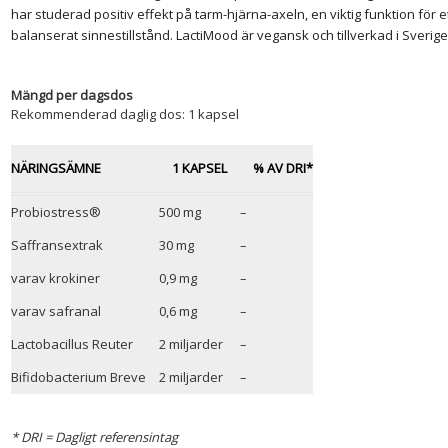
har studerad positiv effekt på tarm-hjärna-axeln, en viktig funktion för
balanserat sinnestillstånd. LactiMood är vegansk och tillverkad i Sverige
Mängd per dagsdos
Rekommenderad daglig dos: 1 kapsel
NÄRINGSÄMNE
1 KAPSEL
% AV DRI*
Probiostress®
500 mg
–
Saffransextrak
30 mg
–
varav krokiner
0,9 mg
–
varav safranal
0,6 mg
–
Lactobacillus Reuter
2 miljarder
–
Bifidobacterium Breve
2 miljarder
–
* DRI = Dagligt referensintag