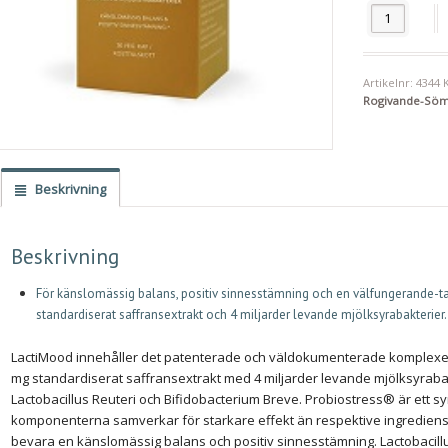
Nordbo Lacti
Artikelnr:
4344
Rogivande-Sö
Beskrivning
Beskrivning
För känslomässig balans, positiv sinnesstämning och en välfungerande-ta
standardiserat saffransextrakt och 4 miljarder levande mjölksyrabakterier. 
LactiMood innehåller det patenterade och väldokumenterade komplexe
mg standardiserat saffransextrakt med 4 miljarder levande mjölksyrabak
Lactobacillus Reuteri och Bifidobacterium Breve. Probiostress® är ett sy
komponenterna samverkar för starkare effekt än respektive ingrediens var
bevara en känslomässig balans och positiv sinnesstämning. Lactobacill