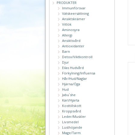
PRODUKTER
Immunförsvar
Vätskeersättning
Ansiktskrämer
Vitlök
Aminosyra
Allergi
Ansiktsvård
Antioxidanter
Barn
Detox/Viktkontroll
Djur
Eilas Hudvård
Förkylning/Influensa
Hår/Hud/Naglar
Hjärna/Öga
Hud
Jabu´she
Kärl/Hjärta
Kosttillskott
Kroppsvård
Leder/Muskler
Livsmedel
Lusthöjande
Mage/Tarm