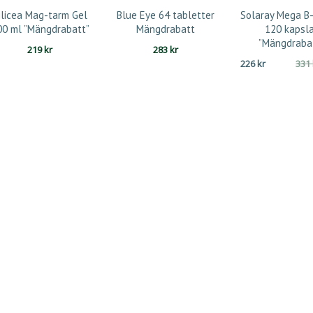
ilicea Mag-tarm Gel
Blue Eye 64 tabletter
Solaray Mega B
00 ml ”Mängdrabatt”
Mängdrabatt
120 kapsla
”Mängdraba
219
kr
283
kr
226
kr
331