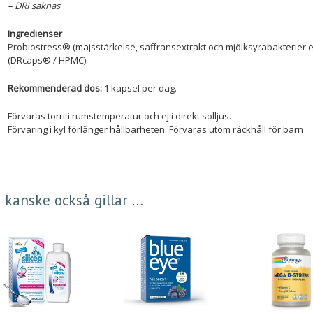
– DRI saknas
Ingredienser
Probiostress® (majsstärkelse, saffransextrakt och mjölksyrabakterier en
(DRcaps® / HPMC).
Rekommenderad dos:
1 kapsel per dag.
Förvaras torrt i rumstemperatur och ej i direkt solljus.
Förvaring i kyl förlänger hållbarheten. Förvaras utom räckhåll för barn
 kanske också gillar …