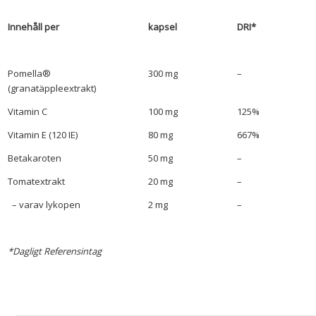
Innehåll per
kapsel
DRI*
Pomella®
300 mg
–
(granatäppleextrakt)
Vitamin C
100 mg
125%
Vitamin E (120 IE)
80 mg
667%
Betakaroten
50 mg
–
Tomatextrakt
20 mg
–
– varav lykopen
2 mg
–
*Dagligt Referensintag