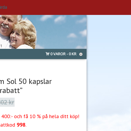
ärda
0 VAROR
0 KR
 Sol 50 kapslar
rabatt”
302
kr
Det
Det
ursprungliga
nuvarande
priset
priset
400:- och få 10 % på hela ditt köp!
var:
är:
302 kr.
245 kr.
battkod
998
.