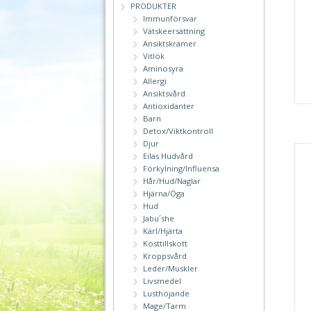
PRODUKTER
Immunförsvar
Vätskeersättning
Ansiktskrämer
Vitlök
Aminosyra
Allergi
Ansiktsvård
Antioxidanter
Barn
Detox/Viktkontroll
Djur
Eilas Hudvård
Förkylning/Influensa
Hår/Hud/Naglar
Hjärna/Öga
Hud
Jabu´she
Kärl/Hjärta
Kosttillskott
Kroppsvård
Leder/Muskler
Livsmedel
Lusthöjande
Mage/Tarm