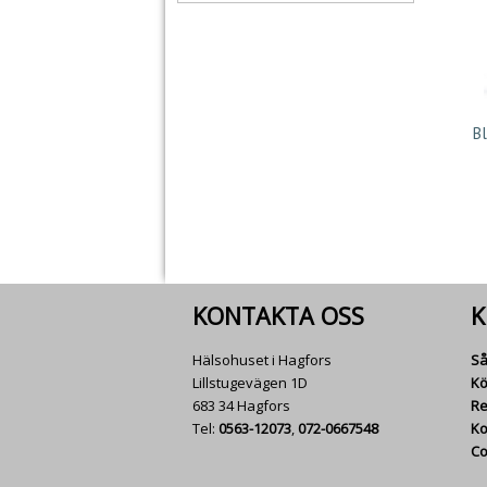
B
KONTAKTA OSS
K
Hälsohuset i Hagfors
Så
Lillstugevägen 1D
Kö
683 34 Hagfors
Re
Tel:
0563-12073
,
072-0667548
Ko
Co