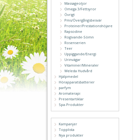
Massageoljor
Omega 3/Fettsyror
Övrigt
Pms/Övergångsbesvär
Proteiner/Prestationshöjare
Rapsodine
Rogivande-Sömn
Rosenserien
Teer
Uppiggande/Energi
Urinvägar
Vitaminer/Mineraler
Weleda Hudvård
Hjälpmedel
Hörapparatsbatterier
parfym
Aromaterapi
Presentartiklar
Spa-Produkter
Kampanjer
Topplista
Nya produkter