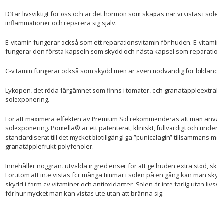
D3 är livsviktigt för oss och är det hormon som skapas när vi vistas i so
inflammationer och reparera sig själv.
E-vitamin fungerar också som ett reparationsvitamin för huden. E-vitamin
fungerar den första kapseln som skydd och nästa kapsel som reparatio
C-vitamin fungerar också som skydd men är även nödvändig för bildand
Lykopen, det röda färgämnet som finns i tomater, och granatäppleextrak
solexponering.
För att maximera effekten av Premium Sol rekommenderas att man anv
solexponering. Pomella® är ett patenterat, kliniskt, fullvärdigt och und
standardiserat till det mycket biotillgängliga ”punicalagin” tillsammans 
granatäpplefrukt-polyfenoler.
Innehåller noggrant utvalda ingredienser för att ge huden extra stöd, sk
Förutom att inte vistas för många timmar i solen på en gång kan man 
skydd i form av vitaminer och antioxidanter. Solen är inte farlig utan liv
för hur mycket man kan vistas ute utan att bränna sig.