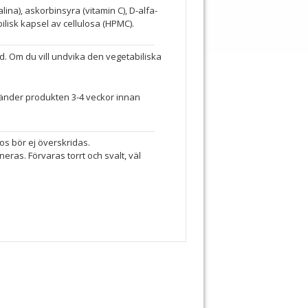
ina), askorbinsyra (vitamin C), D-alfa-
bilisk kapsel av cellulosa (HPMC).
d. Om du vill undvika den vegetabiliska
änder produkten 3-4 veckor innan
os bör ej överskridas.
ras. Förvaras torrt och svalt, väl