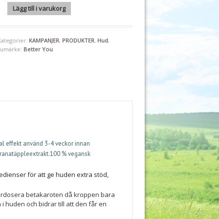
50 kapslar "Mängdrabatt" mängd
Lägg till i varukorg
Kategorier:
KAMPANJER
,
PRODUKTER
,
Hud
,
rumärke:
Better You
al effekt använd 3-4 veckor innan
 granatäppleextrakt.100 % vegansk
edienser för att ge huden extra stöd,
 överdosera betakaroten då kroppen bara
 huden och bidrar till att den får en