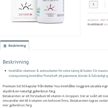
Premium Sol 
Artikelnr:
4037
Kosttillskott
Va
Beskrivning
Beskrivning
Innehåller vitaminer & antioxidanter för extra näring åt huden. För maxim
solexponering.Innehåller Pomella®, ett patenterat, kliniskt & fullvärdigt
Premium Sol 50 kapslar från Better You innehåller noggrant utvalda ingr
skydd & en naturligt gyllenbrun färg.
Betakaroten är ett förstadium till vitamin A i kroppen. Det är svårt att
omvandlar det till A-vitamin om behovet finns. Betakaroten lagras sedan i
mer gyllenbrun färg.