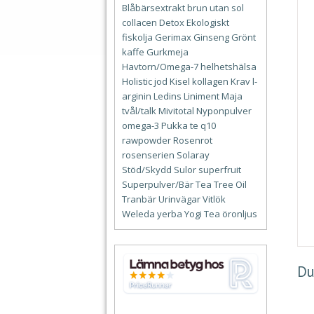
Blåbärsextrakt
brun utan sol
collacen
Detox
Ekologiskt
fiskolja
Gerimax
Ginseng
Grönt
kaffe
Gurkmeja
Havtorn/Omega-7
helhetshälsa
Holistic
jod
Kisel
kollagen
Krav
l-
arginin
Ledins
Liniment
Maja
tvål/talk
Mivitotal
Nyponpulver
omega-3
Pukka te
q10
rawpowder
Rosenrot
rosenserien
Solaray
Stöd/Skydd
Sulor
superfruit
Superpulver/Bär
Tea Tree Oil
Tranbär
Urinvägar
Vitlök
Weleda
yerba
Yogi Tea
öronljus
Du