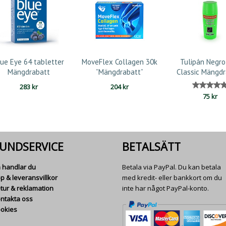
lue Eye 64 tabletter
MoveFlex Collagen 30k
Tulipán Negr
Mängdrabatt
”Mängdrabatt”
Classic Mängd
283
kr
204
kr
Betyg
75
kr
5.00
av 5
UNDSERVICE
BETALSÄTT
 handlar du
Betala via PayPal. Du kan betala
p & leveransvillkor
med kredit- eller bankkort om du
tur & reklamation
inte har något PayPal-konto.
ntakta oss
okies