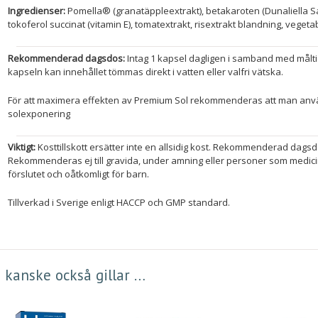
Ingredienser:
Pomella® (granatäppleextrakt), betakaroten (Dunaliella Sal
tokoferol succinat (vitamin E), tomatextrakt, risextrakt blandning, vegeta
Rekommenderad dagsdos:
Intag 1 kapsel dagligen i samband med målti
kapseln kan innehållet tömmas direkt i vatten eller valfri vätska.
För att maximera effekten av Premium Sol rekommenderas att man anv
solexponering
Viktigt:
Kosttillskott ersätter inte en allsidig kost. Rekommenderad dagsd
Rekommenderas ej till gravida, under amning eller personer som medicine
förslutet och oåtkomligt för barn.
Tillverkad i Sverige enligt HACCP och GMP standard.
 kanske också gillar …