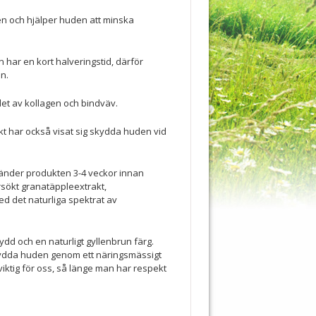
len och hjälper huden att minska
 har en kort halveringstid, därför
n.
et av kollagen och bindväv.
t har också visat sig skydda huden vid
änder produkten 3-4 veckor innan
ersökt granatäppleextrakt,
med det naturliga spektrat av
ydd och en naturligt gyllenbrun färg.
skydda huden genom ett näringsmässigt
sviktig för oss, så länge man har respekt