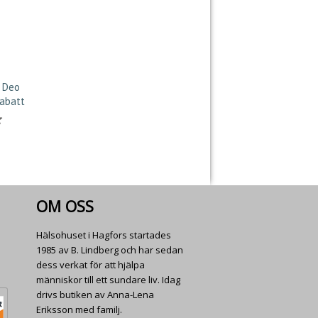
o Deo
rabatt
satt
OM OSS
Hälsohuset i Hagfors startades
1985 av B. Lindberg och har sedan
dess verkat för att hjälpa
människor till ett sundare liv. Idag
drivs butiken av Anna-Lena
Eriksson med familj.