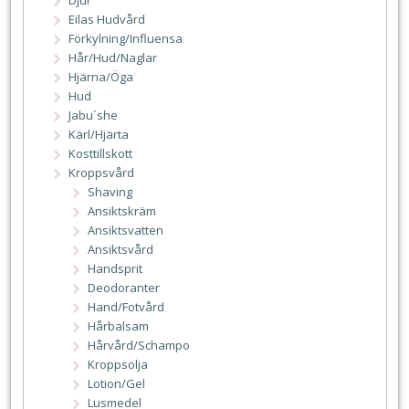
Eilas Hudvård
Förkylning/Influensa
Hår/Hud/Naglar
Hjärna/Öga
Hud
Jabu´she
Kärl/Hjärta
Kosttillskott
Kroppsvård
Shaving
Ansiktskräm
Ansiktsvatten
Ansiktsvård
Handsprit
Deodoranter
Hand/Fotvård
Hårbalsam
Hårvård/Schampo
Kroppsolja
Lotion/Gel
Lusmedel