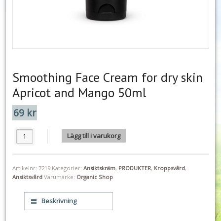
Smoothing Face Cream for dry skin
Apricot and Mango 50ml
69
kr
Smoothing Face Cream for dry skin Apricot and Mango 50ml mängd
Lägg till i varukorg
Artikelnr:
7219
Kategorier:
Ansiktskräm
,
PRODUKTER
,
Kroppsvård
,
Ansiktsvård
Varumärke:
Organic Shop
Beskrivning