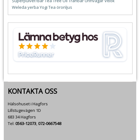
Superpulver/Bär
Tea Tree Oil
Tranbär
Urinvägar
Vitlök
Weleda
yerba
Yogi Tea
öronljus
KONTAKTA OSS
Hälsohuset i Hagfors
Lillstugevägen 1D
683 34 Hagfors
Tel:
0563-12073
,
072-0667548