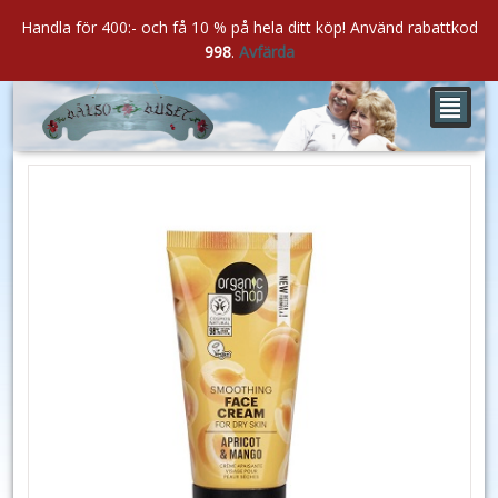
Handla för 400:- och få 10 % på hela ditt köp! Använd rabattkod
998
.
Avfärda
²