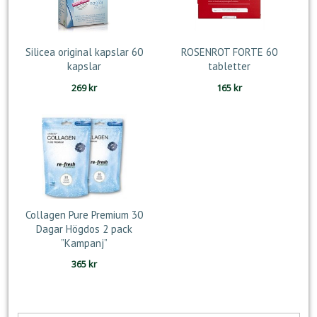
Silicea original kapslar 60
ROSENROT FORTE 60
kapslar
tabletter
269
kr
165
kr
Collagen Pure Premium 30
Dagar Högdos 2 pack
”Kampanj”
365
kr