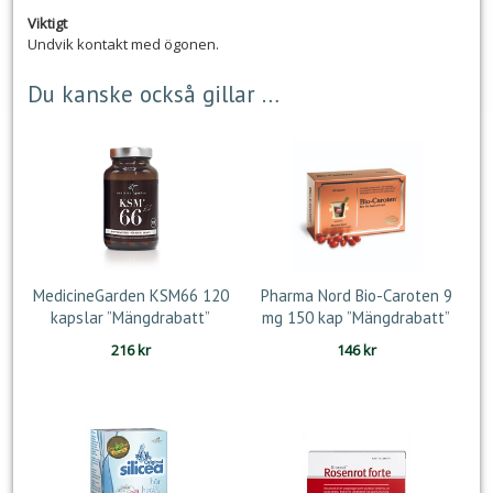
Viktigt
Undvik kontakt med ögonen.
Du kanske också gillar …
MedicineGarden KSM66 120
Pharma Nord Bio-Caroten 9
kapslar ”Mängdrabatt”
mg 150 kap ”Mängdrabatt”
216
kr
146
kr