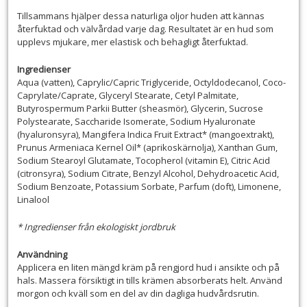
Tillsammans hjälper dessa naturliga oljor huden att kännas
återfuktad och välvårdad varje dag. Resultatet är en hud som
upplevs mjukare, mer elastisk och behagligt återfuktad.
Ingredienser
Aqua (vatten), Caprylic/Capric Triglyceride, Octyldodecanol, Coco-
Caprylate/Caprate, Glyceryl Stearate, Cetyl Palmitate,
Butyrospermum Parkii Butter (sheasmör), Glycerin, Sucrose
Polystearate, Saccharide Isomerate, Sodium Hyaluronate
(hyaluronsyra), Mangifera Indica Fruit Extract* (mangoextrakt),
Prunus Armeniaca Kernel Oil* (aprikoskärnolja), Xanthan Gum,
Sodium Stearoyl Glutamate, Tocopherol (vitamin E), Citric Acid
(citronsyra), Sodium Citrate, Benzyl Alcohol, Dehydroacetic Acid,
Sodium Benzoate, Potassium Sorbate, Parfum (doft), Limonene,
Linalool
* Ingredienser från ekologiskt jordbruk
Användning
Applicera en liten mängd kräm på rengjord hud i ansikte och på
hals. Massera försiktigt in tills krämen absorberats helt. Använd
morgon och kväll som en del av din dagliga hudvårdsrutin.