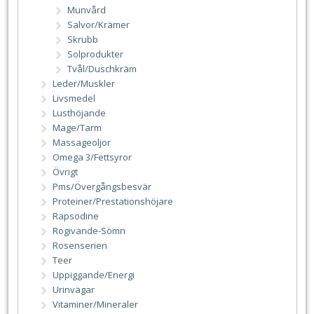
Munvård
Salvor/Krämer
Skrubb
Solprodukter
Tvål/Duschkräm
Leder/Muskler
Livsmedel
Lusthöjande
Mage/Tarm
Massageoljor
Omega 3/Fettsyror
Övrigt
Pms/Övergångsbesvär
Proteiner/Prestationshöjare
Rapsodine
Rogivande-Sömn
Rosenserien
Teer
Uppiggande/Energi
Urinvägar
Vitaminer/Mineraler