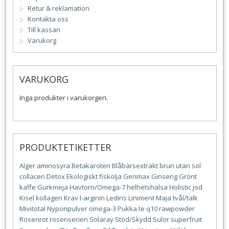
Retur & reklamation
Kontakta oss
Till kassan
Varukorg
VARUKORG
Inga produkter i varukorgen.
PRODUKTETIKETTER
Alger
aminosyra
Betakaroten
Blåbärsextrakt
brun utan sol
collacen
Detox
Ekologiskt
fiskolja
Gerimax
Ginseng
Grönt
kaffe
Gurkmeja
Havtorn/Omega-7
helhetshälsa
Holistic
jod
Kisel
kollagen
Krav
l-arginin
Ledins
Liniment
Maja tvål/talk
Mivitotal
Nyponpulver
omega-3
Pukka te
q10
rawpowder
Rosenrot
rosenserien
Solaray
Stöd/Skydd
Sulor
superfruit