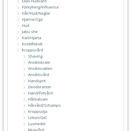
Eilas Hudvård
Förkylning/Influensa
Hår/Hud/Naglar
Hjärna/Öga
Hud
Jabu´she
Kärl/Hjärta
Kosttillskott
Kroppsvård
Shaving
Ansiktskräm
Ansiktsvatten
Ansiktsvård
Handsprit
Deodoranter
Hand/Fotvård
Hårbalsam
Hårvård/Schampo
Kroppsolja
Lotion/Gel
Lusmedel
Munvård