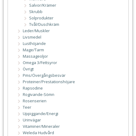
Salvor/Krämer
Skrubb
Solprodukter
Tvål/Duschkräm
Leder/Muskler
Livsmedel
Lusthöjande
Mage/Tarm
Massageoljor
Omega 3/Fettsyror
Övrigt
Pms/Övergångsbesvär
Proteiner/Prestationshöjare
Rapsodine
Rogivande-Sömn
Rosenserien
Teer
Uppiggande/Energi
Urinvägar
Vitaminer/Mineraler
Weleda Hudvård