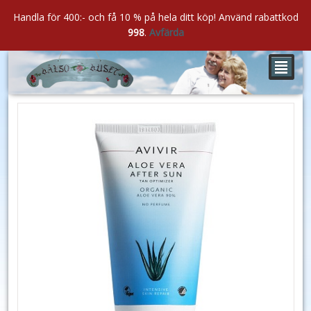
Handla för 400:- och få 10 % på hela ditt köp! Använd rabattkod
998
.
Avfärda
²