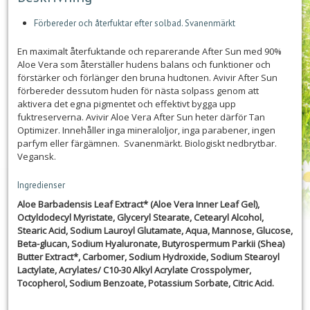
Förbereder och återfuktar efter solbad. Svanenmärkt
En maximalt återfuktande och reparerande After Sun med 90%
Aloe Vera som återställer hudens balans och funktioner och
förstärker och förlänger den bruna hudtonen. Avivir After Sun
förbereder dessutom huden för nästa solpass genom att
aktivera det egna pigmentet och effektivt bygga upp
fuktreserverna. Avivir Aloe Vera After Sun heter därför Tan
Optimizer. Innehåller inga mineraloljor, inga parabener, ingen
parfym eller färgämnen. Svanenmärkt. Biologiskt nedbrytbar.
Vegansk.
Ingredienser
Aloe Barbadensis Leaf Extract* (Aloe Vera Inner Leaf Gel),
Octyldodecyl Myristate, Glyceryl Stearate, Cetearyl Alcohol,
Stearic Acid, Sodium Lauroyl Glutamate, Aqua, Mannose, Glucose,
Beta-glucan, Sodium Hyaluronate, Butyrospermum Parkii (Shea)
Butter Extract*, Carbomer, Sodium Hydroxide, Sodium Stearoyl
Lactylate, Acrylates/ C10-30 Alkyl Acrylate Crosspolymer,
Tocopherol, Sodium Benzoate, Potassium Sorbate, Citric Acid.