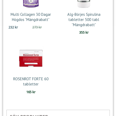
Multi Collagen 30 Dagar
Alg-Börjes Spirulina
Högdos ”Mängdrabatt”
tabletter 500 tabl
”Mängdrabatt”
Det
Det
232
kr
273
kr
ursprungliga
nuvarande
355
kr
priset
priset
var:
är:
273 kr.
232 kr.
ROSENROT FORTE 60
tabletter
165
kr