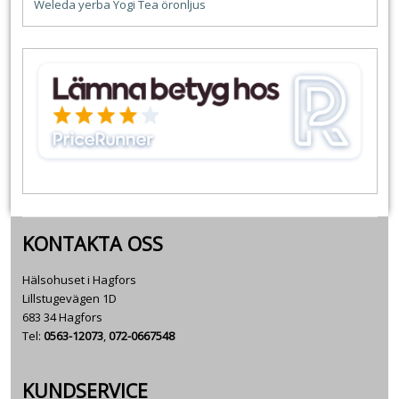
Weleda
yerba
Yogi Tea
öronljus
KONTAKTA OSS
Hälsohuset i Hagfors
Lillstugevägen 1D
683 34 Hagfors
Tel:
0563-12073
,
072-0667548
KUNDSERVICE