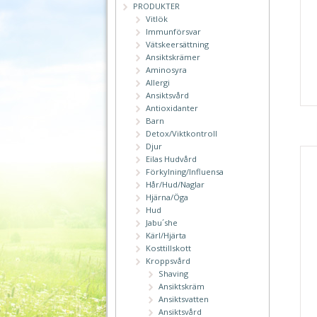
PRODUKTER
Vitlök
Immunförsvar
Vätskeersättning
Ansiktskrämer
Aminosyra
Allergi
Ansiktsvård
Antioxidanter
Barn
Detox/Viktkontroll
Djur
Eilas Hudvård
Förkylning/Influensa
Hår/Hud/Naglar
Hjärna/Öga
Hud
Jabu´she
Kärl/Hjärta
Kosttillskott
Kroppsvård
Shaving
Ansiktskräm
Ansiktsvatten
Ansiktsvård