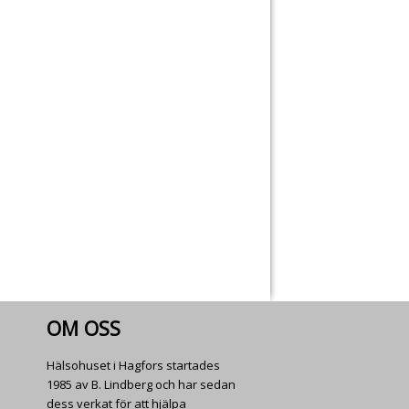
OM OSS
Hälsohuset i Hagfors startades
1985 av B. Lindberg och har sedan
dess verkat för att hjälpa