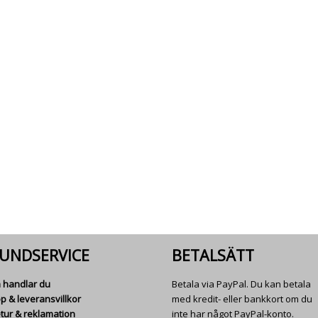
UNDSERVICE
BETALSÄTT
 handlar du
Betala via PayPal. Du kan betala
p & leveransvillkor
med kredit- eller bankkort om du
tur & reklamation
inte har något PayPal-konto.