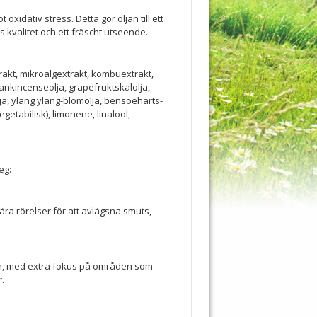
oxidativ stress. Detta gör oljan till ett
 kvalitet och ett fräscht utseende.
trakt, mikroalgextrakt, kombuextrakt,
rankincenseolja, grapefruktskalolja,
ja, ylang ylang-blomolja, bensoeharts-
getabilisk), limonene, linalool,
eg:
ra rörelser för att avlägsna smuts,
.
an, med extra fokus på områden som
.