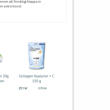
nom att försiktigt klappa in
en extra boost.
an 20g
Collagen Hyaluron + C
hen
150 g
Det
Det
251
kr
279
kr
ursprungliga
nuvarande
priset
priset
var:
är:
279 kr.
251 kr.