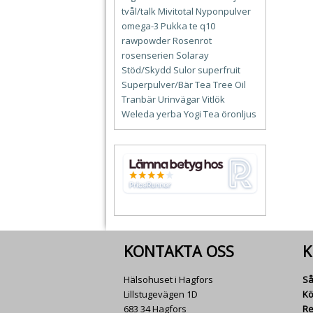
tvål/talk
Mivitotal
Nyponpulver
omega-3
Pukka te
q10
rawpowder
Rosenrot
rosenserien
Solaray
Stöd/Skydd
Sulor
superfruit
Superpulver/Bär
Tea Tree Oil
Tranbär
Urinvägar
Vitlök
Weleda
yerba
Yogi Tea
öronljus
KONTAKTA OSS
K
Hälsohuset i Hagfors
Så
Lillstugevägen 1D
Kö
683 34 Hagfors
Re