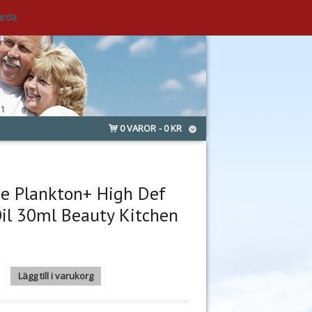
ärda
0 VAROR
0 KR
e Plankton+ High Def
Oil 30ml Beauty Kitchen
kton+ High Def Facial Oil 30ml Beauty Kitchen mängd
Lägg till i varukorg