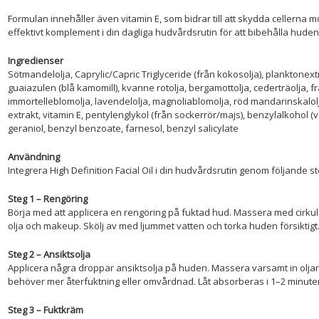
Formulan innehåller även vitamin E, som bidrar till att skydda cellerna mot 
effektivt komplement i din dagliga hudvårdsrutin för att bibehålla hudens
Ingredienser
Sötmandelolja, Caprylic/Capric Triglyceride (från kokosolja), planktonex
guaiazulen (blå kamomill), kvanne rotolja, bergamottolja, cederträolja, f
immortelleblomolja, lavendelolja, magnoliablomolja, röd mandarinskalol
extrakt, vitamin E, pentylenglykol (från sockerrör/majs), benzylalkohol (ve
geraniol, benzyl benzoate, farnesol, benzyl salicylate
Användning
Integrera High Definition Facial Oil i din hudvårdsrutin genom följande st
Steg 1 – Rengöring
Börja med att applicera en rengöring på fuktad hud. Massera med cirkulä
olja och makeup. Skölj av med ljummet vatten och torka huden försiktigt
Steg 2 – Ansiktsolja
Applicera några droppar ansiktsolja på huden. Massera varsamt in olj
behöver mer återfuktning eller omvårdnad. Låt absorberas i 1–2 minuter
Steg 3 – Fuktkräm