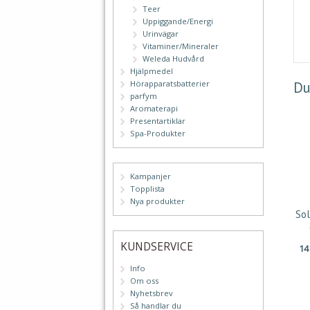
Teer
Uppiggande/Energi
Urinvägar
Vitaminer/Mineraler
Weleda Hudvård
Hjälpmedel
Du
Hörapparatsbatterier
parfym
Aromaterapi
Presentartiklar
Spa-Produkter
Kampanjer
Topplista
Nya produkter
So
KUNDSERVICE
1
Info
Om oss
Nyhetsbrev
Så handlar du