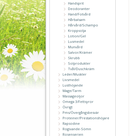
Handsprit
Deodoranter
Hand/Fotvård
Hårbalsam
Hårvård/Schampo
Kroppsolja
Lotion/Gel
Lusmedel
Munvård
Salvor/Krämer
Skrubb
Solprodukter
Tvål/Duschkräm
Leder/Muskler
Livsmedel
Lusthöjande
Mage/Tarm
Massageoljor
Omega 3/Fettsyror
Övrigt
Pms/Övergångsbesvär
Proteiner/Prestationshöjare
Rapsodine
Rogivande-Sömn
Rosenserien