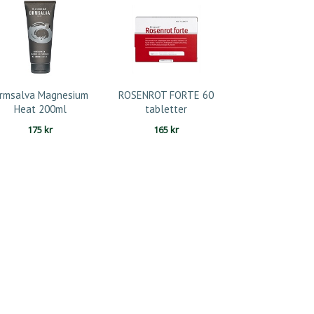
rmsalva Magnesium
ROSENROT FORTE 60
Heat 200ml
tabletter
175
kr
165
kr