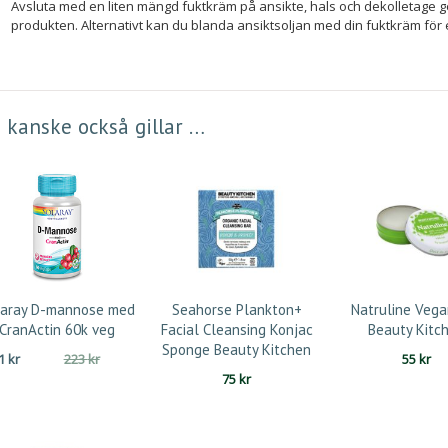
Avsluta med en liten mängd fuktkräm på ansikte, hals och dekolletage ge
produkten. Alternativt kan du blanda ansiktsoljan med din fuktkräm för 
 kanske också gillar …
laray D-mannose med
Seahorse Plankton+
Natruline Veg
CranActin 60k veg
Facial Cleansing Konjac
Beauty Kitc
Sponge Beauty Kitchen
Det
Det
41
kr
223
kr
55
kr
ursprungliga
nuvarande
75
kr
priset
priset
var:
är:
223 kr.
141 kr.