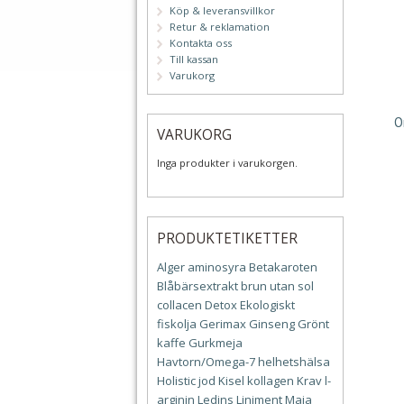
Köp & leveransvillkor
Retur & reklamation
Kontakta oss
Till kassan
Varukorg
O
VARUKORG
Inga produkter i varukorgen.
PRODUKTETIKETTER
Alger
aminosyra
Betakaroten
Blåbärsextrakt
brun utan sol
collacen
Detox
Ekologiskt
fiskolja
Gerimax
Ginseng
Grönt
kaffe
Gurkmeja
Havtorn/Omega-7
helhetshälsa
Holistic
jod
Kisel
kollagen
Krav
l-
arginin
Ledins
Liniment
Maja