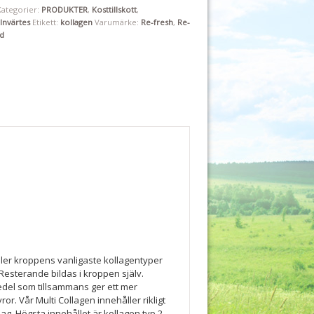
Kategorier:
PRODUKTER
,
Kosttillskott
,
Invärtes
Etikett:
kollagen
Varumärke:
Re-fresh
,
Re-
d
ller kroppens vanligaste kollagentyper
 Resterande bildas i kroppen själv.
edel som tillsammans ger ett mer
ror. Vår Multi Collagen innehåller rikligt
lag. Högsta innehållet är kollagen typ 2.