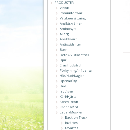
PRODUKTER
Vitlök
Immunförsvar
Vätskeersättning
Ansiktskrämer
Aminosyra
Allergi
Ansiktsvård
Antioxidanter
Barn
Detox/Viktkontroll
Djur
Eilas Hudvård
Förkylning/Influensa
Hår/Hud/Naglar
Hjärna/Öga
Hud
Jabu´she
Kärl/Hjärta
Kosttillskott
Kroppsvård
Leder/Muskler
Back on Track
Invärtes
Utvärtes