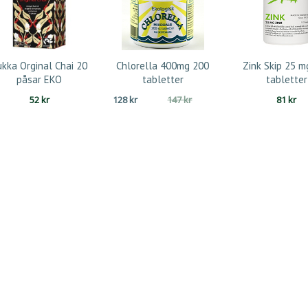
ukka Orginal Chai 20
Chlorella 400mg 200
Zink Skip 25 m
påsar EKO
tabletter
tabletter
Det
Det
52
kr
128
kr
147
kr
81
kr
ursprungliga
nuvarande
priset
priset
var:
är:
147 kr.
128 kr.