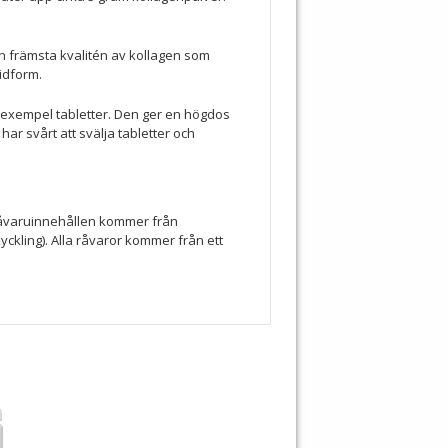
den främsta kvalitén av kollagen som
idform.
ll exempel tabletter. Den ger en högdos
har svårt att svälja tabletter och
va råvaruinnehållen kommer från
ckling). Alla råvaror kommer från ett