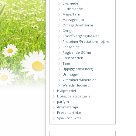
Livsmedel
Lusthöjande
Mage/Tarm
Massageoljor
Omega 3/Fettsyror
Övrigt
Pms/Övergångsbesvär
Proteiner/Prestationshöjare
Rapsodine
Rogivande-Sömn
Rosenserien
Teer
Uppiggande/Energi
Urinvägar
Vitaminer/Mineraler
Weleda Hudvård
Hjälpmedel
Hörapparatsbatterier
parfym
Aromaterapi
Presentartiklar
Spa-Produkter