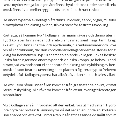
Detta mycket viktiga kollagen återfinns i hyalint brosk i leder som till cir
brosk finns även mellan ryggens diskar, knän och runt revbenen.
De andra typerna av kollagen återfinns i blodkärl, senor, organ, muskler
tillväxtplattor för läkning av ben, tillväxt samt för fostrets utveckling.
Kortfattat så kommer typ 1 kollagen från marin råvara och denna återfin
Typ 3 kollagen finns i leder och i retikulär vävnad samt mage, tarm, lun
skelett. Typ 5 finns i dermal och epidermala, placentavävnader och i öve
också i hornhinnan, där den kontrollerar kollagenfibrernas storlek för 
viktig för benmatixen. Typ 10 är ett nätverkande kollagen. Enkelt beskr
i olika föreningar med andra typer och vid olika kroppsliga behov. Bland
tillväxt, vid vävnadsbrott eller snarare för läkning och nybildning av b
brosk så som fostrets utveckling samt placenta figurerar typ 10 frekven
betydelsefull. Kollagentyperna har alltså påverkan kors och tvärs vilket
De exklusiva råvaruinnehållen kommer från gräsbetande bovint, vit ma
Sternum (kyckling). Alla råvaror kommer från ett miljövänligt tillvaratag
biprodukter.
Multi Collagen är så finfördelad att den enkelt rörs ut med vatten. Hyd
inte bryta ner protein till aminosyror då det redan är uppdelat i kortare
upp snabbt och effektivt. I produkten ingår ett passande dosmått som m