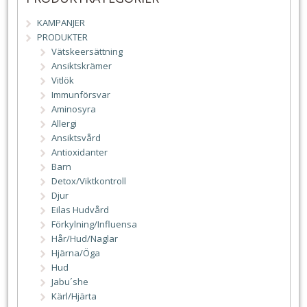
KAMPANJER
PRODUKTER
Vätskeersättning
Ansiktskrämer
Vitlök
Immunförsvar
Aminosyra
Allergi
Ansiktsvård
Antioxidanter
Barn
Detox/Viktkontroll
Djur
Eilas Hudvård
Förkylning/Influensa
Hår/Hud/Naglar
Hjärna/Öga
Hud
Jabu´she
Kärl/Hjärta