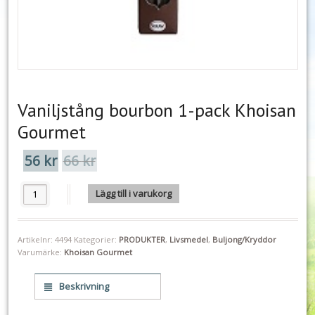
Vaniljstång bourbon 1-pack Khoisan
Gourmet
56
kr
66
kr
Det
Det
ursprungliga
nuvarande
priset
priset
Vaniljstång bourbon 1-pack Khoisan Gourmet mängd
Lägg till i varukorg
var:
är:
66 kr.
56 kr.
Artikelnr:
4494
Kategorier:
PRODUKTER
,
Livsmedel
,
Buljong/Kryddor
Varumärke:
Khoisan Gourmet
Beskrivning