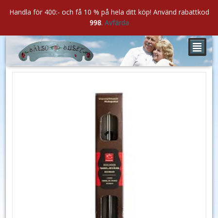
Handla för 400:- och få 10 % på hela ditt köp! Använd rabattkod
998
.
Avfärda
²