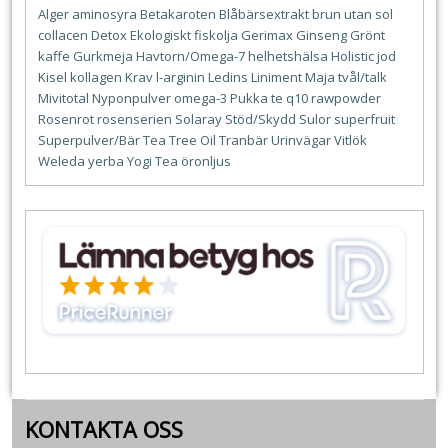
Alger
aminosyra
Betakaroten
Blåbärsextrakt
brun utan sol
collacen
Detox
Ekologiskt
fiskolja
Gerimax
Ginseng
Grönt
kaffe
Gurkmeja
Havtorn/Omega-7
helhetshälsa
Holistic
jod
Kisel
kollagen
Krav
l-arginin
Ledins
Liniment
Maja tvål/talk
Mivitotal
Nyponpulver
omega-3
Pukka te
q10
rawpowder
Rosenrot
rosenserien
Solaray
Stöd/Skydd
Sulor
superfruit
Superpulver/Bär
Tea Tree Oil
Tranbär
Urinvägar
Vitlök
Weleda
yerba
Yogi Tea
öronljus
KONTAKTA OSS