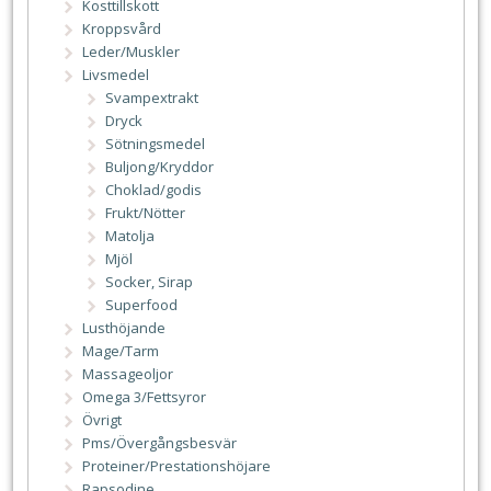
Kosttillskott
Kroppsvård
Leder/Muskler
Livsmedel
Svampextrakt
Dryck
Sötningsmedel
Buljong/Kryddor
Choklad/godis
Frukt/Nötter
Matolja
Mjöl
Socker, Sirap
Superfood
Lusthöjande
Mage/Tarm
Massageoljor
Omega 3/Fettsyror
Övrigt
Pms/Övergångsbesvär
Proteiner/Prestationshöjare
Rapsodine