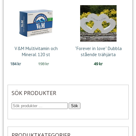
V&M Multivitamin och
”Forever in love” Dubbla
Mineral 120 st
stående trähjärta
Det
Det
184
kr
198
kr
49
kr
ursprungliga
nuvarande
priset
priset
var:
är:
198 kr.
184 kr.
SÖK PRODUKTER
Sök
PRODUKTKATEGORIER