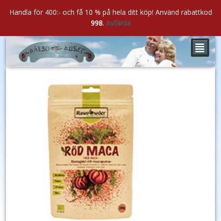
Handla för 400:- och få 10 % på hela ditt köp! Använd rabattkod
998
.
Avfärda
²