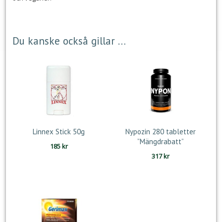
Du kanske också gillar …
Linnex Stick 50g
Nypozin 280 tabletter
”Mängdrabatt”
185
kr
317
kr