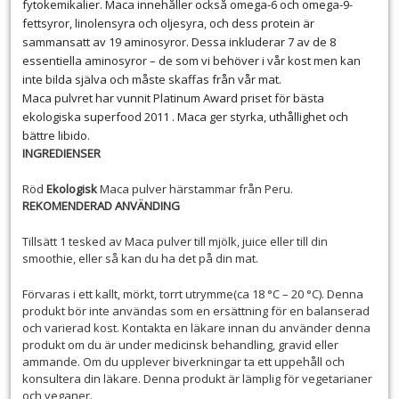
fytokemikalier. Maca innehåller också omega-6 och omega-9-
fettsyror, linolensyra och oljesyra, och dess protein är
sammansatt av 19 aminosyror. Dessa inkluderar 7 av de 8
essentiella aminosyror – de som vi behöver i vår kost men kan
inte bilda själva och måste skaffas från vår mat.
Maca pulvret har vunnit Platinum Award priset för bästa
ekologiska superfood 2011 . Maca ger styrka, uthållighet och
bättre libido.
INGREDIENSER
Röd
Ekologisk
Maca pulver härstammar från Peru.
REKOMENDERAD ANVÄNDING
Tillsätt 1 tesked av Maca pulver till mjölk, juice eller till din
smoothie, eller så kan du ha det på din mat.
Förvaras i ett kallt, mörkt, torrt utrymme(ca 18 °C – 20 °C). Denna
produkt bör inte användas som en ersättning för en balanserad
och varierad kost. Kontakta en läkare innan du använder denna
produkt om du är under medicinsk behandling, gravid eller
ammande. Om du upplever biverkningar ta ett uppehåll och
konsultera din läkare. Denna produkt är lämplig för vegetarianer
och veganer.