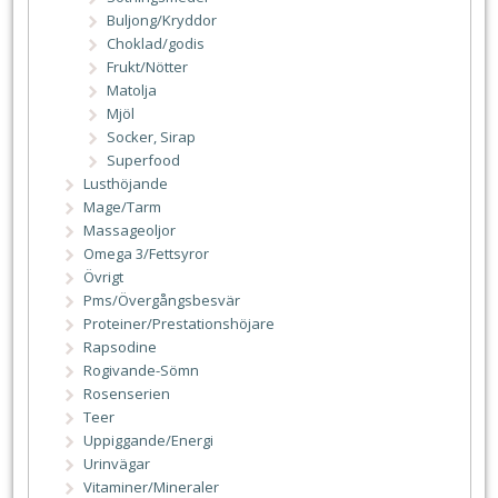
Buljong/Kryddor
Choklad/godis
Frukt/Nötter
Matolja
Mjöl
Socker, Sirap
Superfood
Lusthöjande
Mage/Tarm
Massageoljor
Omega 3/Fettsyror
Övrigt
Pms/Övergångsbesvär
Proteiner/Prestationshöjare
Rapsodine
Rogivande-Sömn
Rosenserien
Teer
Uppiggande/Energi
Urinvägar
Vitaminer/Mineraler