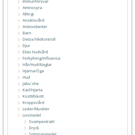
Immunförsvar
Aminosyra
Allergi
Ansiktsvård
Antioxidanter
Barn
Detox/Viktkontroll
Djur
Eilas Hudvård
Förkylning/Influensa
Hår/Hud/Naglar
Hjärna/Öga
Hud
Jabu´she
Kärl/Hjärta
Kosttillskott
Kroppsvård
Leder/Muskler
Livsmedel
Svampextrakt
Dryck
Sötningsmedel