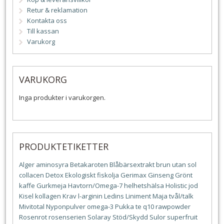
Retur & reklamation
Kontakta oss
Till kassan
Varukorg
VARUKORG
Inga produkter i varukorgen.
PRODUKTETIKETTER
Alger
aminosyra
Betakaroten
Blåbärsextrakt
brun utan sol
collacen
Detox
Ekologiskt
fiskolja
Gerimax
Ginseng
Grönt
kaffe
Gurkmeja
Havtorn/Omega-7
helhetshälsa
Holistic
jod
Kisel
kollagen
Krav
l-arginin
Ledins
Liniment
Maja tvål/talk
Mivitotal
Nyponpulver
omega-3
Pukka te
q10
rawpowder
Rosenrot
rosenserien
Solaray
Stöd/Skydd
Sulor
superfruit