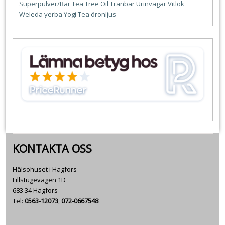
Superpulver/Bär
Tea Tree Oil
Tranbär
Urinvägar
Vitlök
Weleda
yerba
Yogi Tea
öronljus
KONTAKTA OSS
Hälsohuset i Hagfors
Lillstugevägen 1D
683 34 Hagfors
Tel:
0563-12073
,
072-0667548