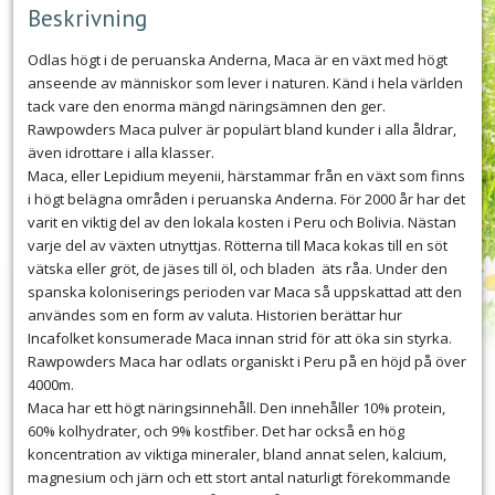
Beskrivning
Odlas högt i de peruanska Anderna, Maca är en växt med högt
anseende av människor som lever i naturen. Känd i hela världen
tack vare den enorma mängd näringsämnen den ger.
Rawpowders Maca pulver är populärt bland kunder i alla åldrar,
även idrottare i alla klasser.
Maca, eller Lepidium meyenii, härstammar från en växt som finns
i högt belägna områden i peruanska Anderna. För 2000 år har det
varit en viktig del av den lokala kosten i Peru och Bolivia. Nästan
varje del av växten utnyttjas. Rötterna till Maca kokas till en söt
vätska eller gröt, de jäses till öl, och bladen äts råa. Under den
spanska koloniserings perioden var Maca så uppskattad att den
användes som en form av valuta. Historien berättar hur
Incafolket konsumerade Maca innan strid för att öka sin styrka.
Rawpowders Maca har odlats organiskt i Peru på en höjd på över
4000m.
Maca har ett högt näringsinnehåll. Den innehåller 10% protein,
60% kolhydrater, och 9% kostfiber. Det har också en hög
koncentration av viktiga mineraler, bland annat selen, kalcium,
magnesium och järn och ett stort antal naturligt förekommande