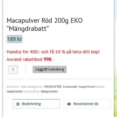
Macapulver Röd 200g EKO
”Mängdrabatt”
189
kr
Handla för 400:- och få 10 % på hela ditt köp!
Använd rabattkod
998
.
Macapulver Röd 200g EKO "Mängdrabatt" mängd
Lägg till i varukorg
Artikelnr:
2685
Kategorier:
PRODUKTER
,
Livsmedel
,
Superfood
Etikett:
rawpowder
Varumärke:
Rawpowder
Beskrivning
Recensioner (0)