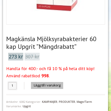
Magkänsla Mjölksyrabakterier 60
kap Upgrit ”Mängdrabatt”
273
kr
307
kr
Det
Det
ursprungliga
nuvarande
priset
priset
Handla för 400:- och få 10 % på hela ditt köp!
var:
är:
307 kr.
273 kr.
Använd rabattkod
998
.
Magkänsla Mjölksyrabakterier 60 kap Upgrit "Mängdrabatt" mängd
Lägg till i varukorg
Artikelnr:
6082
Kategorier:
KAMPANJER
,
PRODUKTER
,
Mage/Tarm
Varumärke:
Upgrit