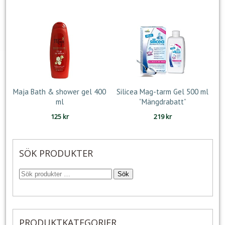
priset
priset
var:
är:
198 kr.
179 kr.
Maja Bath & shower gel 400
Silicea Mag-tarm Gel 500 ml
ml
”Mängdrabatt”
125
kr
219
kr
SÖK PRODUKTER
Sök
PRODUKTKATEGORIER