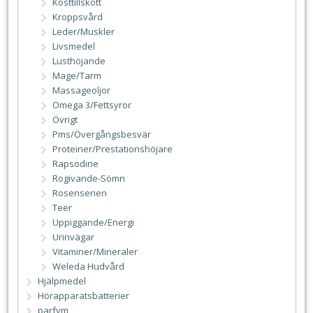
Kosttillskott
Kroppsvård
Leder/Muskler
Livsmedel
Lusthöjande
Mage/Tarm
Massageoljor
Omega 3/Fettsyror
Övrigt
Pms/Övergångsbesvär
Proteiner/Prestationshöjare
Rapsodine
Rogivande-Sömn
Rosenserien
Teer
Uppiggande/Energi
Urinvägar
Vitaminer/Mineraler
Weleda Hudvård
Hjälpmedel
Hörapparatsbatterier
parfym