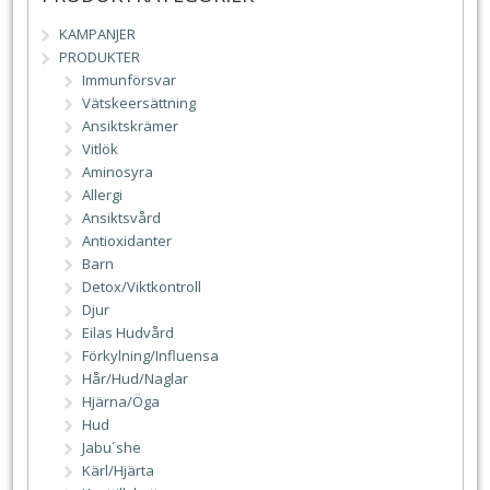
KAMPANJER
PRODUKTER
Immunförsvar
Vätskeersättning
Ansiktskrämer
Vitlök
Aminosyra
Allergi
Ansiktsvård
Antioxidanter
Barn
Detox/Viktkontroll
Djur
Eilas Hudvård
Förkylning/Influensa
Hår/Hud/Naglar
Hjärna/Öga
Hud
Jabu´she
Kärl/Hjärta