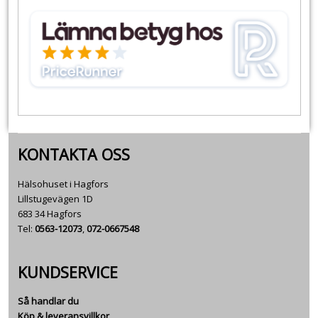
KONTAKTA OSS
Hälsohuset i Hagfors
Lillstugevägen 1D
683 34 Hagfors
Tel:
0563-12073
,
072-0667548
KUNDSERVICE
Så handlar du
Köp & leveransvillkor