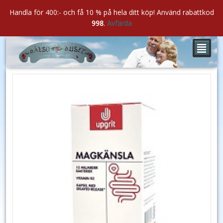
Handla för 400:- och få 10 % på hela ditt köp! Använd rabattkod
998
.
Avfärda
²