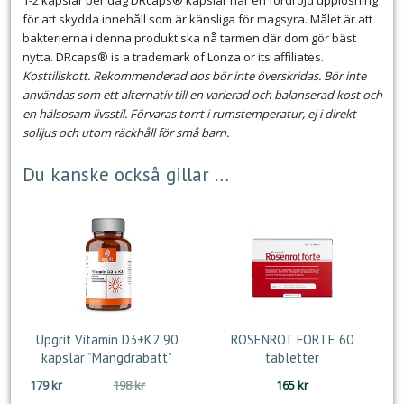
1-2 kapslar per dag DRcaps® kapslar har en fördröjd upplösning
för att skydda innehåll som är känsliga för magsyra. Målet är att
bakterierna i denna produkt ska nå tarmen där dom gör bäst
nytta. DRcaps® is a trademark of Lonza or its affiliates.
Kosttillskott. Rekommenderad dos bör inte överskridas. Bör inte
användas som ett alternativ till en varierad och balanserad kost och
en hälsosam livsstil. Förvaras torrt i rumstemperatur, ej i direkt
solljus och utom räckhåll för små barn.
Du kanske också gillar …
Upgrit Vitamin D3+K2 90
ROSENROT FORTE 60
kapslar ”Mängdrabatt”
tabletter
Det
Det
179
kr
198
kr
165
kr
ursprungliga
nuvarande