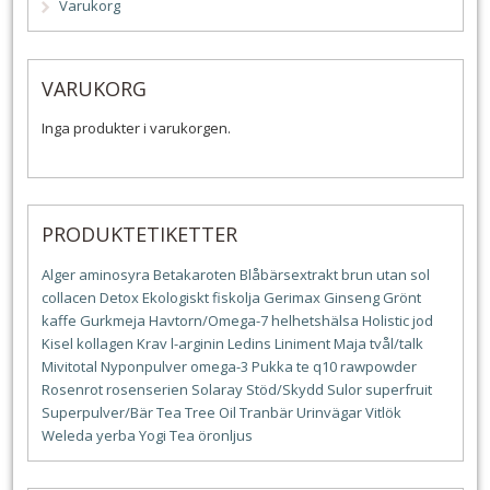
Varukorg
VARUKORG
Inga produkter i varukorgen.
PRODUKTETIKETTER
Alger
aminosyra
Betakaroten
Blåbärsextrakt
brun utan sol
collacen
Detox
Ekologiskt
fiskolja
Gerimax
Ginseng
Grönt
kaffe
Gurkmeja
Havtorn/Omega-7
helhetshälsa
Holistic
jod
Kisel
kollagen
Krav
l-arginin
Ledins
Liniment
Maja tvål/talk
Mivitotal
Nyponpulver
omega-3
Pukka te
q10
rawpowder
Rosenrot
rosenserien
Solaray
Stöd/Skydd
Sulor
superfruit
Superpulver/Bär
Tea Tree Oil
Tranbär
Urinvägar
Vitlök
Weleda
yerba
Yogi Tea
öronljus