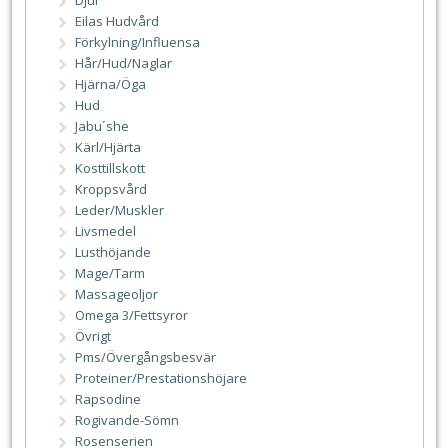
Djur
Eilas Hudvård
Förkylning/Influensa
Hår/Hud/Naglar
Hjärna/Öga
Hud
Jabu´she
Kärl/Hjärta
Kosttillskott
Kroppsvård
Leder/Muskler
Livsmedel
Lusthöjande
Mage/Tarm
Massageoljor
Omega 3/Fettsyror
Övrigt
Pms/Övergångsbesvär
Proteiner/Prestationshöjare
Rapsodine
Rogivande-Sömn
Rosenserien