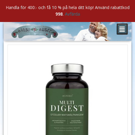
Handla för 400:- och få 10 % på hela ditt köp! Använd rabattkod
998
.
Avfärda
²