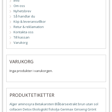
Info
Om oss
Nyhetsbrev
Så handlar du
Köp & leveransvillkor
Retur & reklamation
Kontakta oss
Till kassan
Varukorg
VARUKORG
Inga produkter i varukorgen.
PRODUKTETIKETTER
Alger
aminosyra
Betakaroten
Blåbärsextrakt
brun utan sol
collacen
Detox
Ekologiskt
fiskolja
Gerimax
Ginseng
Grönt