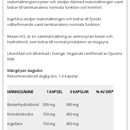
matsmältningsenzymer och stödjer därmed matsmältningen samt
bidrar till tarmkanalens normala funktion och komfort.
Ingefära stödjer matsmältningen och bidrar till fysiskt
välbefinnande samt tarmkanalens normala funktion.
Betain HCL är en sammansättning av aminosyran betan och
hydroklorid, som bidrar till normal produktion av magsyra.
Utvecklad och tillverkad i Sverige. Veganskt certifierad av Djurens
Rätt.
Mängd per dagsdos
Rekommenderad daglig dos: 1-3 kapslar
NÄRINGSÄMNE
1 KAPSEL
3 KAPSLAR
% AV DRI*
Betainhydroklorid
300 mg
900 mg
Kronärtskocka
150 mg
450 mg
Ingefära
150 mg
450 mg