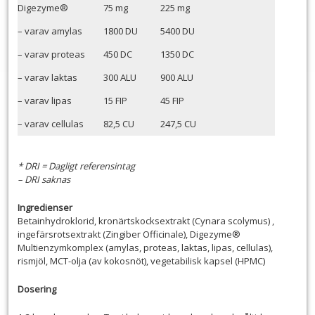
Digezyme®
75 mg
225 mg
– varav amylas
1800 DU
5400 DU
– varav proteas
450 DC
1350 DC
– varav laktas
300 ALU
900 ALU
– varav lipas
15 FIP
45 FIP
– varav cellulas
82,5 CU
247,5 CU
* DRI = Dagligt referensintag
– DRI saknas
Ingredienser
Betainhydroklorid, kronärtskocksextrakt (Cynara scolymus) ,
ingefärsrotsextrakt (Zingiber Officinale), Digezyme®
Multienzymkomplex (amylas, proteas, laktas, lipas, cellulas),
rismjöl, MCT-olja (av kokosnöt), vegetabilisk kapsel (HPMC)
Dosering