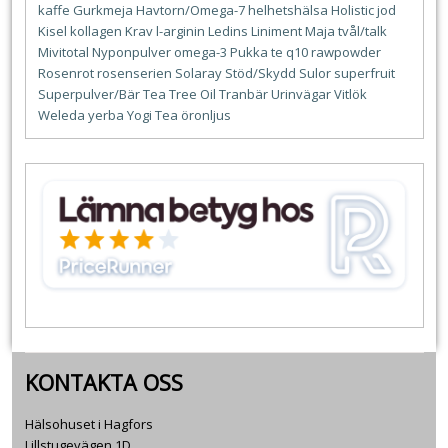
kaffe
Gurkmeja
Havtorn/Omega-7
helhetshälsa
Holistic
jod
Kisel
kollagen
Krav
l-arginin
Ledins
Liniment
Maja tvål/talk
Mivitotal
Nyponpulver
omega-3
Pukka te
q10
rawpowder
Rosenrot
rosenserien
Solaray
Stöd/Skydd
Sulor
superfruit
Superpulver/Bär
Tea Tree Oil
Tranbär
Urinvägar
Vitlök
Weleda
yerba
Yogi Tea
öronljus
KONTAKTA OSS
Hälsohuset i Hagfors
Lillstugevägen 1D