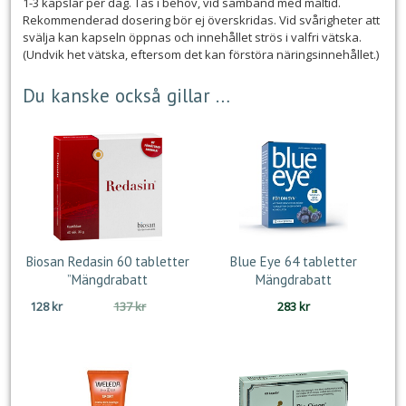
1-3 kapslar per dag. Tas i behov, vid samband med måltid.
Rekommenderad dosering bör ej överskridas. Vid svårigheter att
svälja kan kapseln öppnas och innehållet strös i valfri vätska.
(Undvik het vätska, eftersom det kan förstöra näringsinnehållet.)
Du kanske också gillar …
Biosan Redasin 60 tabletter
Blue Eye 64 tabletter
”Mängdrabatt
Mängdrabatt
Det
Det
128
kr
137
kr
283
kr
ursprungliga
nuvarande
priset
priset
var:
är:
137 kr.
128 kr.