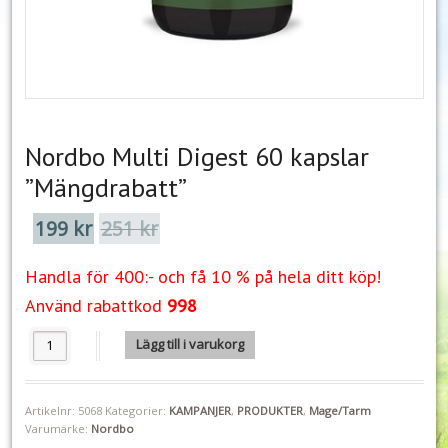
Nordbo Multi Digest 60 kapslar
”Mängdrabatt”
199
kr
251
kr
Det
Det
ursprungliga
nuvarande
priset
priset
Handla för 400:- och få 10 % på hela ditt köp!
var:
är:
251 kr.
199 kr.
Använd rabattkod
998
Nordbo Multi Digest 60 kapslar "Mängdrabatt" mängd
Lägg till i varukorg
Artikelnr:
5068
Kategorier:
KAMPANJER
,
PRODUKTER
,
Mage/Tarm
Varumärke:
Nordbo