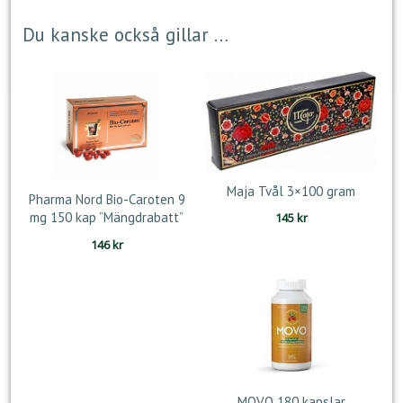
Du kanske också gillar …
Maja Tvål 3×100 gram
Pharma Nord Bio-Caroten 9
mg 150 kap ”Mängdrabatt”
145
kr
146
kr
MOVO 180 kapslar