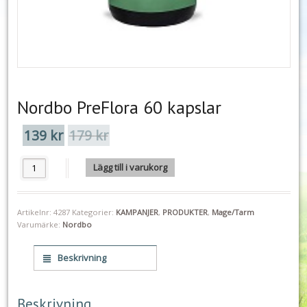
Nordbo PreFlora 60 kapslar
139
kr
179
kr
Det
Det
ursprungliga
nuvarande
priset
priset
Nordbo PreFlora 60 kapslar mängd
Lägg till i varukorg
var:
är:
179 kr.
139 kr.
Artikelnr:
4287
Kategorier:
KAMPANJER
,
PRODUKTER
,
Mage/Tarm
Varumärke:
Nordbo
Beskrivning
Beskrivning