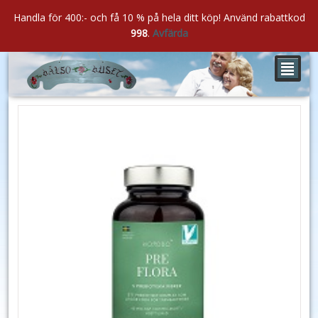
Handla för 400:- och få 10 % på hela ditt köp! Använd rabattkod
998
.
Avfärda
²