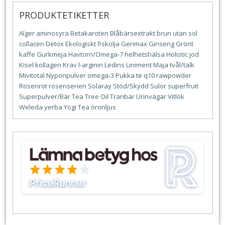
PRODUKTETIKETTER
Alger
aminosyra
Betakaroten
Blåbärsextrakt
brun utan sol
collacen
Detox
Ekologiskt
fiskolja
Gerimax
Ginseng
Grönt
kaffe
Gurkmeja
Havtorn/Omega-7
helhetshälsa
Holistic
jod
Kisel
kollagen
Krav
l-arginin
Ledins
Liniment
Maja tvål/talk
Mivitotal
Nyponpulver
omega-3
Pukka te
q10
rawpowder
Rosenrot
rosenserien
Solaray
Stöd/Skydd
Sulor
superfruit
Superpulver/Bär
Tea Tree Oil
Tranbär
Urinvägar
Vitlök
Weleda
yerba
Yogi Tea
öronljus