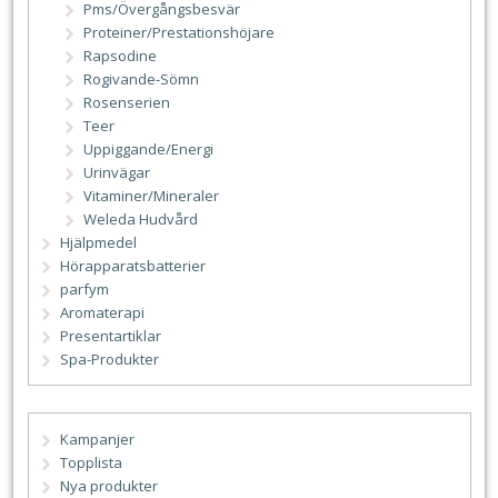
Pms/Övergångsbesvär
Proteiner/Prestationshöjare
Rapsodine
Rogivande-Sömn
Rosenserien
Teer
Uppiggande/Energi
Urinvägar
Vitaminer/Mineraler
Weleda Hudvård
Hjälpmedel
Hörapparatsbatterier
parfym
Aromaterapi
Presentartiklar
Spa-Produkter
Kampanjer
Topplista
Nya produkter