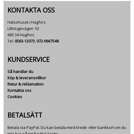
KONTAKTA OSS
Hälsohuset i Hagfors
Lillstugevägen 1D
683 34 Hagfors
Tel:
0563-12073
,
072-0667548
KUNDSERVICE
Så handlar du
Köp & leveransvillkor
Retur & reklamation
Kontakta oss
Cookies
BETALSÄTT
Betala via PayPal. Du kan betala med kredit- eller bankkort om du
inte har något PayPal-konto.