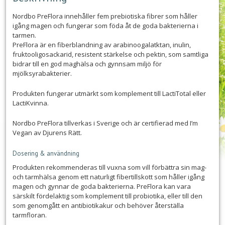
Nordbo PreFlora innehåller fem prebiotiska fibrer som håller
igång magen och fungerar som föda åt de goda bakterierna i
tarmen.
PreFlora är en fiberblandning av arabinoogalatktan, inulin,
fruktooligosackarid, resistent stärkelse och pektin, som samtliga
bidrar till en god maghälsa och gynnsam miljö för
mjölksyrabakterier.
Produkten fungerar utmärkt som komplement till LactiTotal eller
LactiKvinna.
Nordbo PreFlora tillverkas i Sverige och är certifierad med I’m
Vegan av Djurens Rätt.
Dosering & användning
Produkten rekommenderas till vuxna som vill förbättra sin mag-
och tarmhälsa genom ett naturligt fibertillskott som håller igång
magen och gynnar de goda bakterierna. PreFlora kan vara
särskilt fördelaktig som komplement till probiotika, eller till den
som genomgått en antibiotikakur och behöver återställa
tarmfloran.