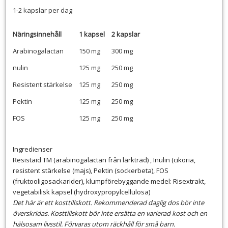
1-2 kapslar per dag
Näringsinnehåll
1 kapsel
2 kapslar
Arabinogalactan
150 mg
300 mg
nulin
125 mg
250 mg
Resistent stärkelse
125 mg
250 mg
Pektin
125 mg
250 mg
FOS
125 mg
250 mg
Ingredienser
Resistaid TM (arabinogalactan från lärkträd) , Inulin (cikoria,
resistent stärkelse (majs), Pektin (sockerbeta), FOS
(fruktooligosackarider), klumpförebyggande medel: Risextrakt,
vegetabilisk kapsel (hydroxypropylcellulosa)
Det här är ett kosttillskott. Rekommenderad daglig dos bör inte
överskridas. Kosttillskott bör inte ersätta en varierad kost och en
hälsosam livsstil. Förvaras utom räckhåll för små barn.