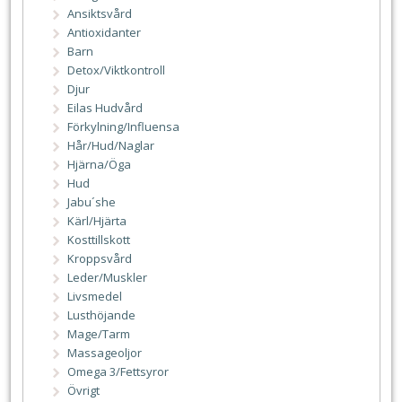
Ansiktsvård
Antioxidanter
Barn
Detox/Viktkontroll
Djur
Eilas Hudvård
Förkylning/Influensa
Hår/Hud/Naglar
Hjärna/Öga
Hud
Jabu´she
Kärl/Hjärta
Kosttillskott
Kroppsvård
Leder/Muskler
Livsmedel
Lusthöjande
Mage/Tarm
Massageoljor
Omega 3/Fettsyror
Övrigt