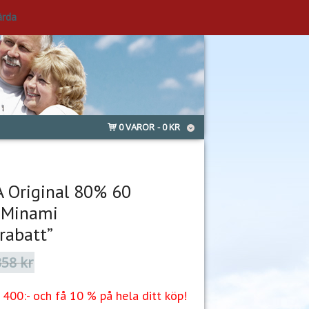
ärda
0 VAROR
0 KR
 Original 80% 60
 Minami
rabatt”
358
kr
Det
Det
ursprungliga
nuvarande
priset
priset
400:- och få 10 % på hela ditt köp!
var:
är: