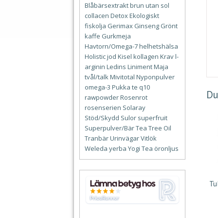
Blåbärsextrakt
brun utan sol
collacen
Detox
Ekologiskt
fiskolja
Gerimax
Ginseng
Grönt
kaffe
Gurkmeja
Havtorn/Omega-7
helhetshälsa
Holistic
jod
Kisel
kollagen
Krav
l-
arginin
Ledins
Liniment
Maja
tvål/talk
Mivitotal
Nyponpulver
omega-3
Pukka te
q10
Du
rawpowder
Rosenrot
rosenserien
Solaray
Stöd/Skydd
Sulor
superfruit
Superpulver/Bär
Tea Tree Oil
Tranbär
Urinvägar
Vitlök
Weleda
yerba
Yogi Tea
öronljus
Tu