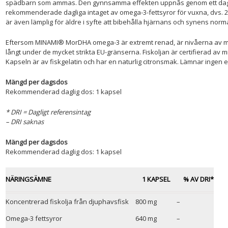
spädbarn som ammas. Den gynnsamma effekten uppnås genom ett dagli
rekommenderade dagliga intaget av omega-3-fettsyror för vuxna, dvs. 
är även lämplig för äldre i syfte att bibehålla hjärnans och synens norm
Eftersom MINAMI® MorDHA omega-3 är extremt renad, är nivåerna av mi
långt under de mycket strikta EU-gränserna. Fiskoljan är certifierad av m
Kapseln är av fiskgelatin och har en naturlig citronsmak. Lämnar ingen 
Mängd per dagsdos
Rekommenderad daglig dos: 1 kapsel
* DRI = Dagligt referensintag
– DRI saknas
Mängd per dagsdos
Rekommenderad daglig dos: 1 kapsel
NÄRINGSÄMNE
1 KAPSEL
% AV DRI*
Koncentrerad fiskolja från djuphavsfisk
800 mg
–
Omega-3 fettsyror
640 mg
–