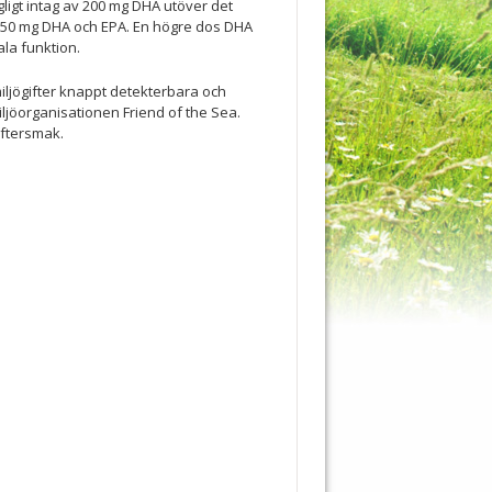
gt intag av 200 mg DHA utöver det
250 mg DHA och EPA. En högre dos DHA
ala funktion.
ljögifter knappt detekterbara och
iljöorganisationen Friend of the Sea.
eftersmak.