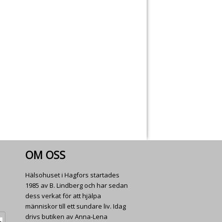
OM OSS
Hälsohuset i Hagfors startades
1985 av B. Lindberg och har sedan
dess verkat för att hjälpa
människor till ett sundare liv. Idag
drivs butiken av Anna-Lena