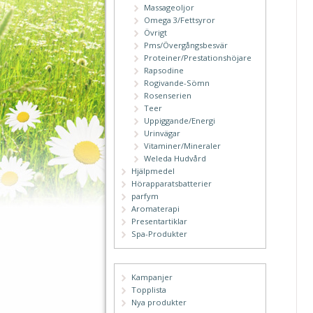
Massageoljor
Omega 3/Fettsyror
Övrigt
Pms/Övergångsbesvär
Proteiner/Prestationshöjare
Rapsodine
Rogivande-Sömn
Rosenserien
Teer
Uppiggande/Energi
Urinvägar
Vitaminer/Mineraler
Weleda Hudvård
Hjälpmedel
Hörapparatsbatterier
parfym
Aromaterapi
Presentartiklar
Spa-Produkter
Kampanjer
Topplista
Nya produkter