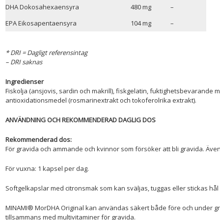
DHA Dokosahexaensyra
480 mg
–
EPA Eikosapentaensyra
104 mg
–
* DRI = Dagligt referensintag
– DRI saknas
Ingredienser
Fiskolja (ansjovis, sardin och makrill), fiskgelatin, fuktighetsbevarande m
antioxidationsmedel (rosmarinextrakt och tokoferolrika extrakt).
ANVÄNDNING OCH REKOMMENDERAD DAGLIG DOS
Rekommenderad dos:
För gravida och ammande och kvinnor som försöker att bli gravida. Äve
För vuxna: 1 kapsel per dag.
Softgelkapslar med citronsmak som kan sväljas, tuggas eller stickas hål
MINAMI® MorDHA Original kan användas säkert både före och under gr
tillsammans med multivitaminer för gravida.