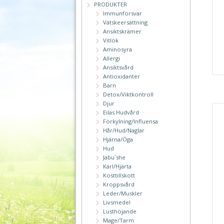
PRODUKTER
Immunförsvar
Vätskeersättning
Ansiktskrämer
Vitlök
Aminosyra
Allergi
Ansiktsvård
Antioxidanter
Barn
Detox/Viktkontroll
Djur
Eilas Hudvård
Förkylning/Influensa
Hår/Hud/Naglar
Hjärna/Öga
Hud
Jabu´she
Kärl/Hjärta
Kosttillskott
Kroppsvård
Leder/Muskler
Livsmedel
Lusthöjande
Mage/Tarm