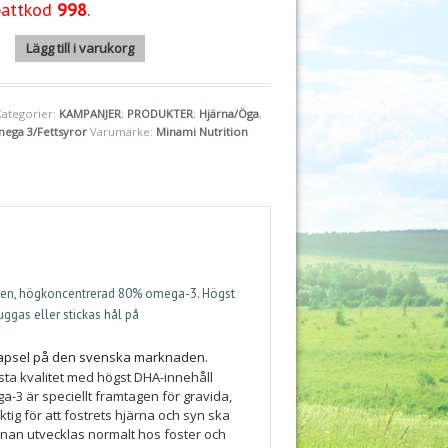
358 kr.
293 kr.
battkod
998
.
nal 80% 60 kapslar Minami "Mängdrabatt" mängd
Lägg till i varukorg
Kategorier:
KAMPANJER
,
PRODUKTER
,
Hjärna/Öga
,
ega 3/Fettsyror
Varumärke:
Minami Nutrition
t ren, högkoncentrerad 80% omega-3. Högst
ggas eller stickas hål på
apsel på den svenska marknaden.
sta kvalitet med högst DHA-innehåll
 är speciellt framtagen för gravida,
ig för att fostrets hjärna och syn ska
ärnan utvecklas normalt hos foster och