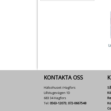
U
KONTAKTA OSS
K
Hälsohuset i Hagfors
Så
Lillstugevägen 1D
Kö
683 34 Hagfors
Re
Tel:
0563-12073
,
072-0667548
Ko
Co