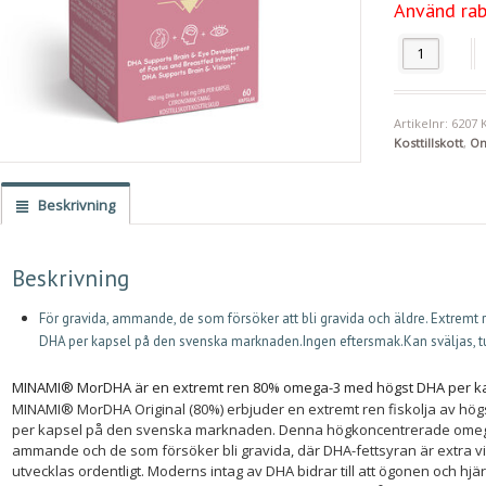
Använd ra
MorDHA Origi
Artikelnr:
6207
Kosttillskott
,
Om
Beskrivning
Beskrivning
För gravida, ammande, de som försöker att bli gravida och äldre. Extrem
DHA per kapsel på den svenska marknaden.Ingen eftersmak.Kan sväljas, tu
MINAMI® MorDHA är en extremt ren 80% omega-3 med högst DHA per k
MINAMI® MorDHA Original (80%) erbjuder en extremt ren fiskolja av hög
per kapsel på den svenska marknaden. Denna högkoncentrerade omega-3
ammande och de som försöker bli gravida, där DHA-fettsyran är extra vikt
utvecklas ordentligt. Moderns intag av DHA bidrar till att ögonen och hj