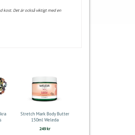
ad kost. Det är också viktigt med en
kra
Stretch Mark Body Butter
s
150ml Weleda
249
kr