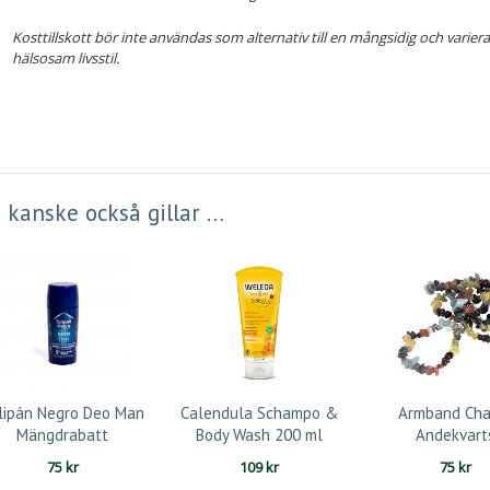
Kosttillskott bör inte användas som alternativ till en mångsidig och varier
hälsosam livsstil.
 kanske också gillar …
lipán Negro Deo Man
Calendula Schampo &
Armband Cha
Mängdrabatt
Body Wash 200 ml
Andekvart
75
kr
109
kr
75
kr