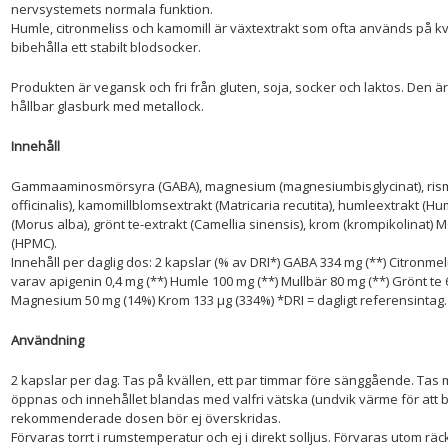
nervsystemets normala funktion.
Humle, citronmeliss och kamomill är växtextrakt som ofta används på kväl
bibehålla ett stabilt blodsocker.
Produkten är vegansk och fri från gluten, soja, socker och laktos. Den är 
hållbar glasburk med metallock.
Innehåll
Gammaaminosmörsyra (GABA), magnesium (magnesiumbisglycinat), rismjö
officinalis), kamomillblomsextrakt (Matricaria recutita), humleextrakt (H
(Morus alba), grönt te-extrakt (Camellia sinensis), krom (krompikolinat) M
(HPMC).
Innehåll per daglig dos: 2 kapslar (% av DRI*) GABA 334 mg (**) Citronmel
varav apigenin 0,4 mg (**) Humle 100 mg (**) Mullbär 80 mg (**) Grönt te 
Magnesium 50 mg (14%) Krom 133 µg (334%) *DRI = dagligt referensintag. *
Användning
2 kapslar per dag. Tas på kvällen, ett par timmar före sänggående. Tas 
öppnas och innehållet blandas med valfri vätska (undvik värme för att 
rekommenderade dosen bör ej överskridas.
Förvaras torrt i rumstemperatur och ej i direkt solljus. Förvaras utom räck