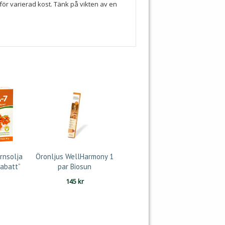
för varierad kost. Tänk på vikten av en
rnsolja
Öronljus WellHarmony 1
abatt”
par Biosun
145
kr