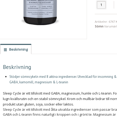
Sleep Cycle 1
Artikelnr:
6747
Sömn
Varumär
Beskrivning
Beskrivning
Stödjer sömncykeln med 8 aktiva ingredienser. Utvecklad för insomnin
GABA, kamomill, magnesium & L-teanin
Sleep Cycle är ett tillskott med GABA, magnesium, humle och L-teanin. F
lugn kvällsrutin och en stabil sömncykel. Krom och mullbär bidrar till n
produkt utan gluten, soja, socker eller laktos.
Sleep Cycle är ett tillskott med åtta utvalda ingredienser som passar bra t
GABA och L-teanin finns naturligt i kroppen och i grönt te. Magnesium är et