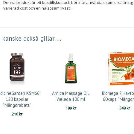
Denna produkt är ett kosttillskott och bör inte användas som ersättning 
varierad kost och en hälsosam livsstil.
 kanske också gillar …
dicineGarden KSM66
Arnica Massage Oil.
Biomega 7 Havto
120 kapslar
Weleda 100 ml
60kaps. ”Mängdr
”Mängdrabatt”
199
kr
349
kr
216
kr