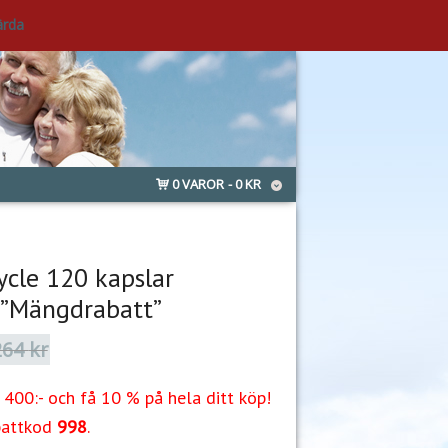
ärda
0 VAROR
0 KR
ycle 120 kapslar
 ”Mängdrabatt”
264
kr
Det
Det
ursprungliga
nuvarande
priset
priset
400:- och få 10 % på hela ditt köp!
var:
är:
264 kr.
229 kr.
battkod
998
.