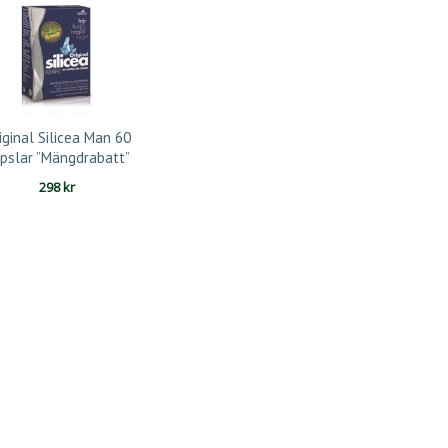
iginal Silicea Man 60
pslar ”Mängdrabatt”
298
kr