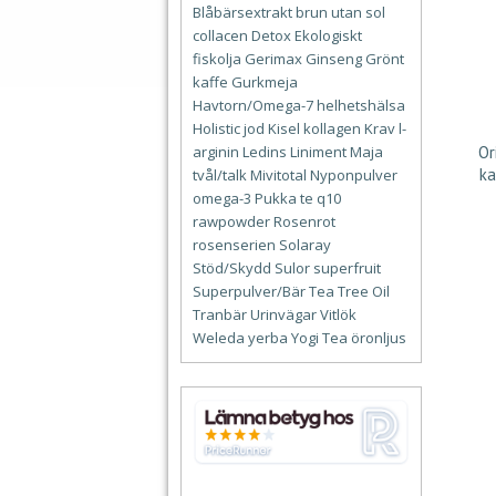
Blåbärsextrakt
brun utan sol
collacen
Detox
Ekologiskt
fiskolja
Gerimax
Ginseng
Grönt
kaffe
Gurkmeja
Havtorn/Omega-7
helhetshälsa
Holistic
jod
Kisel
kollagen
Krav
l-
Or
arginin
Ledins
Liniment
Maja
ka
tvål/talk
Mivitotal
Nyponpulver
omega-3
Pukka te
q10
rawpowder
Rosenrot
rosenserien
Solaray
Stöd/Skydd
Sulor
superfruit
Superpulver/Bär
Tea Tree Oil
Tranbär
Urinvägar
Vitlök
Weleda
yerba
Yogi Tea
öronljus