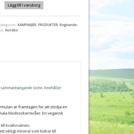
20 kapslar Nordbo "Mängdrabatt" mängd
Lägg till i varukorg
Kategorier:
KAMPANJER
,
PRODUKTER
,
Rogivande-
ke:
Nordbo
g & sammanhängande sömn. Innehåller
ormulan är framtagen för att stödja en
ormala blodsockernivåer. En vegansk
ill kvällsrutinen.
t viktigt mineral som bidrar till