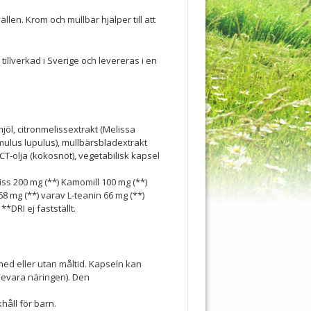
len. Krom och mullbär hjälper till att
tillverkad i Sverige och levereras i en
l, citronmelissextrakt (Melissa
umulus lupulus), mullbärsbladextrakt
CT-olja (kokosnöt), vegetabilisk kapsel
iss 200 mg (**) Kamomill 100 mg (**)
68 mg (**) varav L-teanin 66 mg (**)
*DRI ej fastställt.
med eller utan måltid. Kapseln kan
bevara näringen). Den
håll för barn.