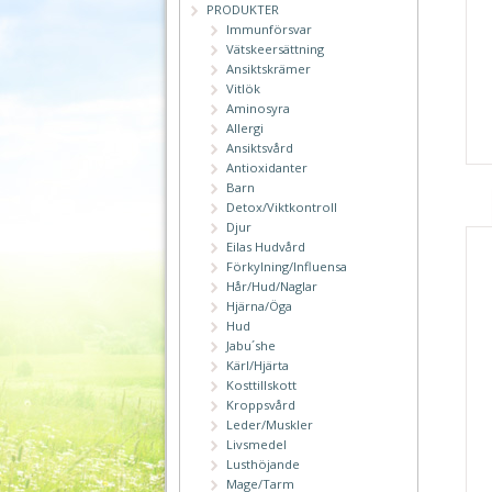
PRODUKTER
Immunförsvar
Vätskeersättning
Ansiktskrämer
Vitlök
Aminosyra
Allergi
Ansiktsvård
Antioxidanter
Barn
Detox/Viktkontroll
Djur
Eilas Hudvård
Förkylning/Influensa
Hår/Hud/Naglar
Hjärna/Öga
Hud
Jabu´she
Kärl/Hjärta
Kosttillskott
Kroppsvård
Leder/Muskler
Livsmedel
Lusthöjande
Mage/Tarm