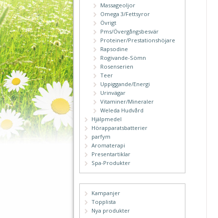
Massageoljor
Omega 3/Fettsyror
Övrigt
Pms/Övergångsbesvär
Proteiner/Prestationshöjare
Rapsodine
Rogivande-Sömn
Rosenserien
Teer
Uppiggande/Energi
Urinvägar
Vitaminer/Mineraler
Weleda Hudvård
Hjälpmedel
Hörapparatsbatterier
parfym
Aromaterapi
Presentartiklar
Spa-Produkter
Kampanjer
Topplista
Nya produkter