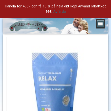
Handla för 400:- och få 10 % på hela ditt köp! Använd rabattkod
998
.
Avfärda
²