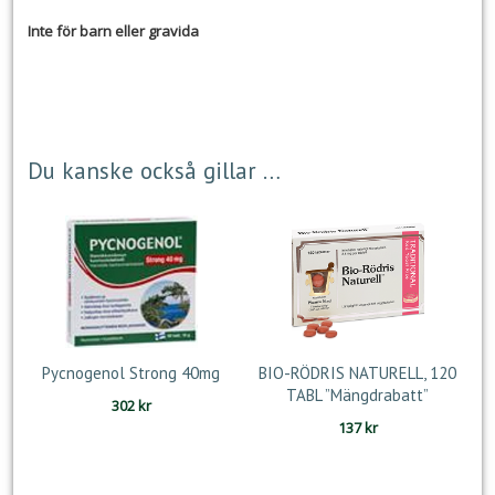
Inte för barn eller gravida
Du kanske också gillar …
Pycnogenol Strong 40mg
BIO-RÖDRIS NATURELL, 120
TABL ”Mängdrabatt”
302
kr
137
kr