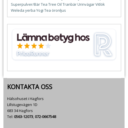
Superpulver/Bär
Tea Tree Oil
Tranbär
Urinvägar
Vitlök
Weleda
yerba
Yogi Tea
öronljus
KONTAKTA OSS
Hälsohuset i Hagfors
Lillstugevägen 1D
683 34 Hagfors
Tel:
0563-12073
,
072-0667548