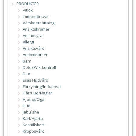
PRODUKTER
Vitlök
Immunförsvar
Vätskeersättning
Ansiktskrämer
Aminosyra
Allergi
Ansiktsvård
Antioxidanter
Barn
Detox/Viktkontroll
Djur
Eilas Hudvård
Förkylning/Influensa
Hår/Hud/Naglar
Hjärna/Öga
Hud
Jabu´she
Kärl/Hjärta
Kosttillskott
Kroppsvård