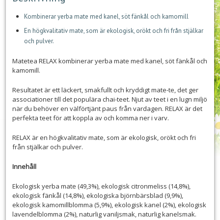
Kombinerar yerba mate med kanel, söt fänkål och kamomill
En högkvalitativ mate, som är ekologisk, orökt och fri från stjälkar
och pulver.
Matetea RELAX kombinerar yerba mate med kanel, söt fänkål och
kamomill.
Resultatet är ett läckert, smakfullt och kryddigt mate-te, det ger
associationer till det populära chai-teet. Njut av teet i en lugn miljö
när du behöver en välförtjänt paus från vardagen. RELAX är det
perfekta teet för att koppla av och komma ner i varv.
RELAX är en högkvalitativ mate, som är ekologisk, orökt och fri
från stjälkar och pulver.
Innehåll
Ekologisk yerba mate (49,3%), ekologisk citronmeliss (14,8%),
ekologisk fänkål (14,8%), ekologiska björnbärsblad (9,9%),
ekologisk kamomillblomma (5,9%), ekologisk kanel (2%), ekologisk
lavendelblomma (2%), naturlig vaniljsmak, naturlig kanelsmak.