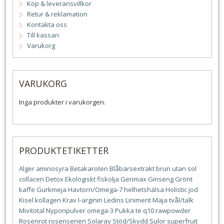
Köp & leveransvillkor
Retur & reklamation
Kontakta oss
Till kassan
Varukorg
VARUKORG
Inga produkter i varukorgen.
PRODUKTETIKETTER
Alger
aminosyra
Betakaroten
Blåbärsextrakt
brun utan sol
collacen
Detox
Ekologiskt
fiskolja
Gerimax
Ginseng
Grönt
kaffe
Gurkmeja
Havtorn/Omega-7
helhetshälsa
Holistic
jod
Kisel
kollagen
Krav
l-arginin
Ledins
Liniment
Maja tvål/talk
Mivitotal
Nyponpulver
omega-3
Pukka te
q10
rawpowder
Rosenrot
rosenserien
Solaray
Stöd/Skydd
Sulor
superfruit