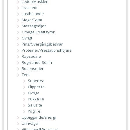
Leder/Muskler
Livsmedel
Lusthöjande
Mage/Tarm
Massageoljor
Omega 3/Fettsyror
Övrigt
Pms/Övergångsbesvär
Proteiner/Prestationshöjare
Rapsodine
Rogivande-Sömn
Rosenserien
Teer
Supertea
Clipper te
Övriga
Pukka Te
Salus te
Yogi Te
Uppiggande/Energi
Urinvägar
Vitaminer/Mineraler