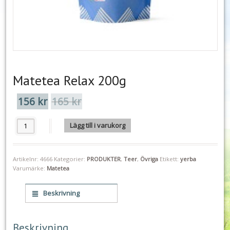
Matetea Relax 200g
156
kr
165
kr
Det
Det
ursprungliga
nuvarande
priset
priset
Matetea Relax 200g mängd
Lägg till i varukorg
var:
är:
165 kr.
156 kr.
Artikelnr:
4666
Kategorier:
PRODUKTER
,
Teer
,
Övriga
Etikett:
yerba
Varumärke:
Matetea
Beskrivning
Beskrivning