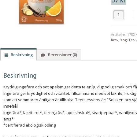
57
kr
Yogi Tea, Gin
Artikelnr:
1782
Krav
,
Yogi Tea
Beskrivning
Recensioner (0)
Beskrivning
Kryddig ingefära och söt apelsin ger detta te en ljuvligt solig smak och f
Ingefära ger kryddighet och vitalitet. Tillsammans med söt lakrits, fruktig
som att sommaren äntligen är tillbaka. Teets essens är: ”Solsken och sj
Innehåll
ingefära*, lakritsrot*, citrongräs*, apelsinskal*, svartpeppar*, vaniljex
anis*
*certifierad ekologisk odling