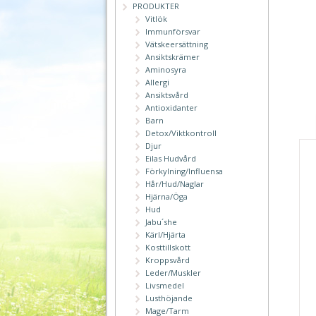
PRODUKTER
Vitlök
Immunförsvar
Vätskeersättning
Ansiktskrämer
Aminosyra
Allergi
Ansiktsvård
Antioxidanter
Barn
Detox/Viktkontroll
Djur
Eilas Hudvård
Förkylning/Influensa
Hår/Hud/Naglar
Hjärna/Öga
Hud
Jabu´she
Kärl/Hjärta
Kosttillskott
Kroppsvård
Leder/Muskler
Livsmedel
Lusthöjande
Mage/Tarm