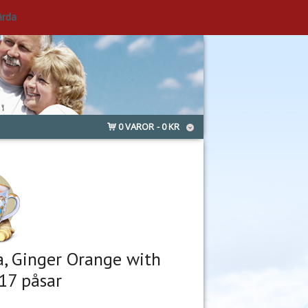
ärda
0 VAROR
0 KR
a, Ginger Orange with
 17 påsar