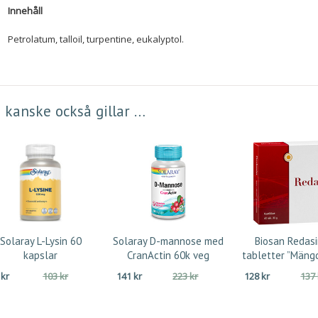
Innehåll
Petrolatum, talloil, turpentine, eukalyptol.
 kanske också gillar …
Solaray L-Lysin 60
Solaray D-mannose med
Biosan Redasi
kapslar
CranActin 60k veg
tabletter ”Mäng
Det
Det
Det
Det
5
kr
103
kr
141
kr
223
kr
128
kr
137
ursprungliga
nuvarande
ursprungliga
nuvarande
priset
priset
priset
priset