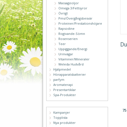
Massageoljor
Omega 3/Fettsyror
Övrigt
Pms/Övergångsbesvär
Proteiner/Prestationshöjare
Rapsodine
Rogivande-Sömn
Rosenserien
Du
Teer
Uppiggande/Energi
Urinvägar
Vitaminer/Mineraler
Weleda Hudvård
Hjälpmedel
Hörapparatsbatterier
parfym
Aromaterapi
Presentartiklar
Spa-Produkter
7
Kampanjer
Topplista
Nya produkter