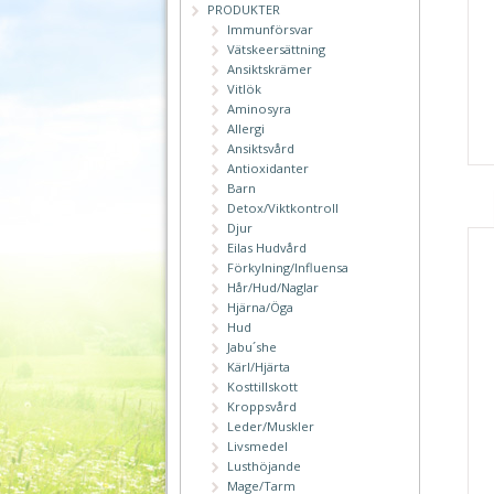
PRODUKTER
Immunförsvar
Vätskeersättning
Ansiktskrämer
Vitlök
Aminosyra
Allergi
Ansiktsvård
Antioxidanter
Barn
Detox/Viktkontroll
Djur
Eilas Hudvård
Förkylning/Influensa
Hår/Hud/Naglar
Hjärna/Öga
Hud
Jabu´she
Kärl/Hjärta
Kosttillskott
Kroppsvård
Leder/Muskler
Livsmedel
Lusthöjande
Mage/Tarm