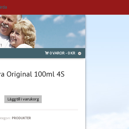
ärda
0 VAROR
0 KR
va Original 100ml 4S
ginal 100ml 4S mängd
Lägg till i varukorg
ategori:
PRODUKTER