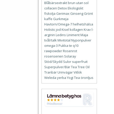
Blåbärsextrakt
brun utan sol
collacen
Detox
Ekologiskt
fiskolja
Gerimax
Ginseng
Grönt
kaffe
Gurkmeja
Havtorn/Omega-7
helhetshälsa
Holistic
jod
Kisel
kollagen
Krav
l-
arginin
Ledins
Liniment
Maja
tvål/talk
Mivitotal
Nyponpulver
omega-3
Pukka te
q10
rawpowder
Rosenrot
rosenserien
Solaray
Stöd/Skydd
Sulor
superfruit
Superpulver/Bär
Tea Tree Oil
Tranbär
Urinvägar
Vitlök
Weleda
yerba
Yogi Tea
öronljus