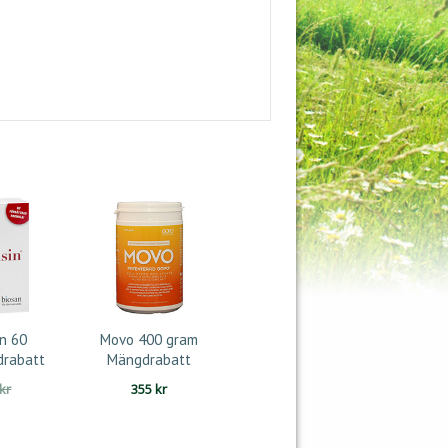
n 60
Movo 400 gram
drabatt
Mängdrabatt
Det
Det
kr
355
kr
ursprungliga
nuvarande
priset
priset