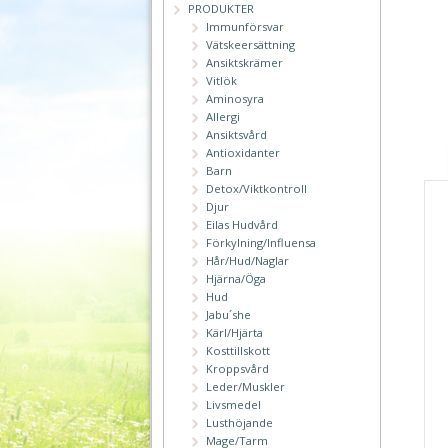
PRODUKTER
Immunförsvar
Vätskeersättning
Ansiktskrämer
Vitlök
Aminosyra
Allergi
Ansiktsvård
Antioxidanter
Barn
Detox/Viktkontroll
Djur
Eilas Hudvård
Förkylning/Influensa
Hår/Hud/Naglar
Hjärna/Öga
Hud
Jabu´she
Kärl/Hjärta
Kosttillskott
Kroppsvård
Leder/Muskler
Livsmedel
Lusthöjande
Mage/Tarm