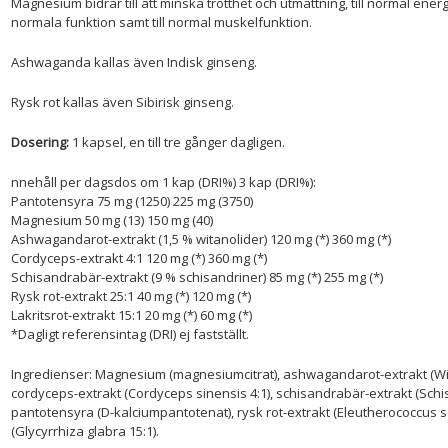
Magnesium bidrar till att minska trötthet och utmattning, till normal ener
normala funktion samt till normal muskelfunktion.
Ashwaganda kallas även Indisk ginseng.
Rysk rot kallas även Sibirisk ginseng.
Dosering:
1 kapsel, en till tre gånger dagligen.
nnehåll per dagsdos om 1 kap (DRI%) 3 kap (DRI%):
Pantotensyra 75 mg (1250) 225 mg (3750)
Magnesium 50 mg (13) 150 mg (40)
Ashwagandarot-extrakt (1,5 % witanolider) 120 mg (*) 360 mg (*)
Cordyceps-extrakt 4:1 120 mg (*) 360 mg (*)
Schisandrabär-extrakt (9 % schisandriner) 85 mg (*) 255 mg (*)
Rysk rot-extrakt 25:1 40 mg (*) 120 mg (*)
Lakritsrot-extrakt 15:1 20 mg (*) 60 mg (*)
*Dagligt referensintag (DRI) ej fastställt.
Ingredienser: Magnesium (magnesiumcitrat), ashwagandarot-extrakt (Wit
cordyceps-extrakt (Cordyceps sinensis 4:1), schisandrabär-extrakt (Schi
pantotensyra (D-kalciumpantotenat), rysk rot-extrakt (Eleutherococcus sen
(Glycyrrhiza glabra 15:1).