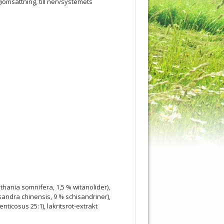
giomsättning, till nervsystemets
hania somnifera, 1,5 % witanolider),
sandra chinensis, 9 % schisandriner),
ticosus 25:1), lakritsrot-extrakt