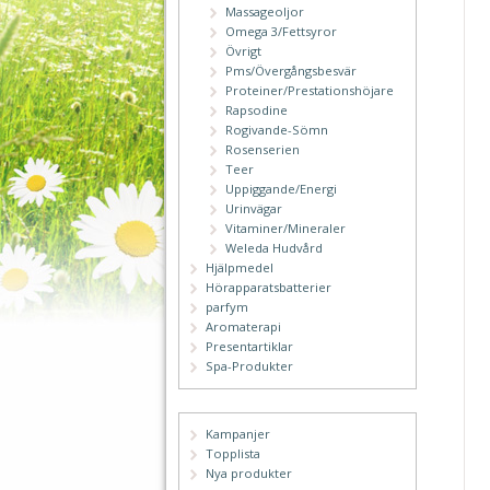
Massageoljor
Omega 3/Fettsyror
Övrigt
Pms/Övergångsbesvär
Proteiner/Prestationshöjare
Rapsodine
Rogivande-Sömn
Rosenserien
Teer
Uppiggande/Energi
Urinvägar
Vitaminer/Mineraler
Weleda Hudvård
Hjälpmedel
Hörapparatsbatterier
parfym
Aromaterapi
Presentartiklar
Spa-Produkter
Kampanjer
Topplista
Nya produkter