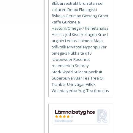
Blåbärsextrakt
brun utan sol
collacen
Detox
Ekologiskt
fiskolja
Gerimax
Ginseng
Grönt
kaffe
Gurkmeja
Havtorn/Omega-7
helhetshälsa
Holistic
jod
Kisel
kollagen
Krav
l-
arginin
Ledins
Liniment
Maja
tvål/talk
Mivitotal
Nyponpulver
omega-3
Pukka te
q10
rawpowder
Rosenrot
rosenserien
Solaray
Stöd/Skydd
Sulor
superfruit
Superpulver/Bär
Tea Tree Oil
Tranbär
Urinvägar
Vitlök
Weleda
yerba
Yogi Tea
öronljus