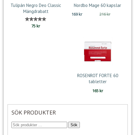
Tulipán Negro Deo Classic
Nordbo Mage 60 kapslar
Mängdrabatt
Det
Det
169
kr
216
kr
ursprungliga
nuvarande
Betygsatt
75
kr
priset
priset
5.00
var:
är:
av 5
216 kr.
169 kr.
ROSENROT FORTE 60
tabletter
165
kr
SÖK PRODUKTER
Sök