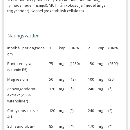
fyllnadsmedel (rismjöl), MCT från kokosolja (medellånga
triglycerider). Kapsel (vegetabilisk cellulosa).
Näringsvärden
Innehåll per dagsdos
1
kap
(DRI%)
2
kap
(DRI%)
om
Pantotensyra
75
mg
(1250)
150
mg
(2500)
(vitamin B5)
Magnesium
50
mg
(13)
100
mg
(26)
Ashwagandarot-
120
mg
(*)
240
mg
(*)
extrakt (2,5 %
witanolider)
Cordyceps-extrakt
120
mg
(*)
240
mg
(*)
4:1
Schisandrabär-
85
mg
(*)
170
mg
(*)