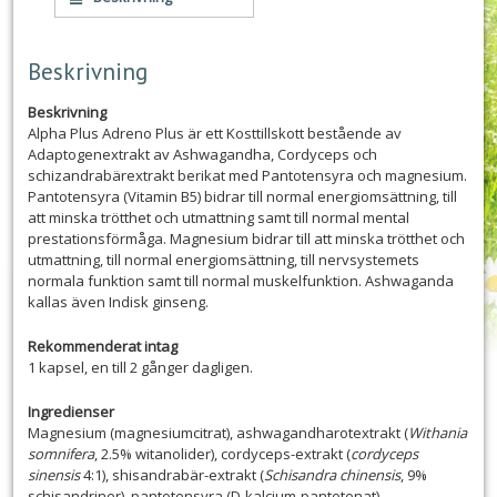
Beskrivning
Beskrivning
Alpha Plus Adreno Plus är ett Kosttillskott bestående av
Adaptogenextrakt av Ashwagandha, Cordyceps och
schizandrabärextrakt berikat med Pantotensyra och magnesium.
Pantotensyra (Vitamin B5) bidrar till normal energiomsättning, till
att minska trötthet och utmattning samt till normal mental
prestationsförmåga. Magnesium bidrar till att minska trötthet och
utmattning, till normal energiomsättning, till nervsystemets
normala funktion samt till normal muskelfunktion. Ashwaganda
kallas även Indisk ginseng.
Rekommenderat intag
1 kapsel, en till 2 gånger dagligen.
Ingredienser
Magnesium (magnesiumcitrat), ashwagandharotextrakt (
Withania
somnifera
, 2.5% witanolider), cordyceps-extrakt (
cordyceps
sinensis
4:1), shisandrabär-extrakt (
Schisandra chinensis
, 9%
schisandriner), pantotensyra (D-kalcium-pantotenat),