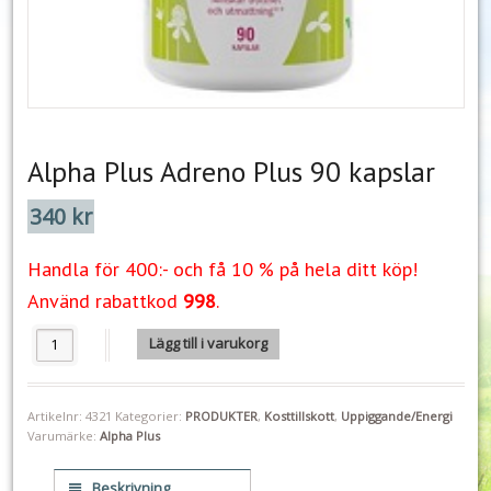
Alpha Plus Adreno Plus 90 kapslar
340
kr
Handla för 400:- och få 10 % på hela ditt köp!
Använd rabattkod
998
.
Alpha Plus Adreno Plus 90 kapslar mängd
Lägg till i varukorg
Artikelnr:
4321
Kategorier:
PRODUKTER
,
Kosttillskott
,
Uppiggande/Energi
Varumärke:
Alpha Plus
Beskrivning