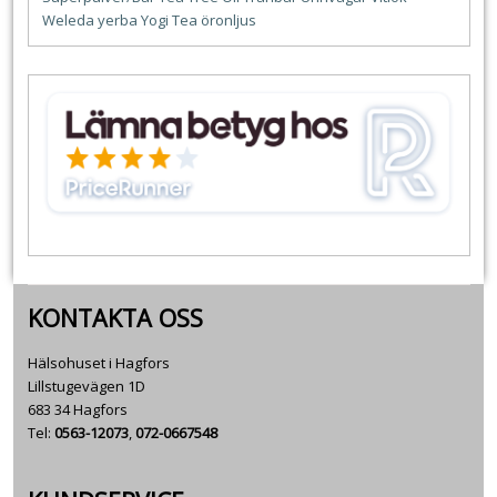
Weleda
yerba
Yogi Tea
öronljus
KONTAKTA OSS
Hälsohuset i Hagfors
Lillstugevägen 1D
683 34 Hagfors
Tel:
0563-12073
,
072-0667548