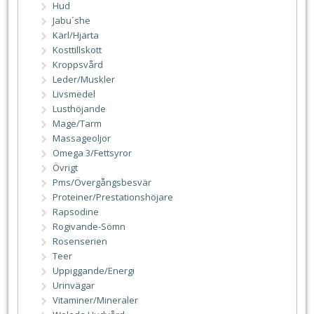
Hud
Jabu´she
Kärl/Hjärta
Kosttillskott
Kroppsvård
Leder/Muskler
Livsmedel
Lusthöjande
Mage/Tarm
Massageoljor
Omega 3/Fettsyror
Övrigt
Pms/Övergångsbesvär
Proteiner/Prestationshöjare
Rapsodine
Rogivande-Sömn
Rosenserien
Teer
Uppiggande/Energi
Urinvägar
Vitaminer/Mineraler