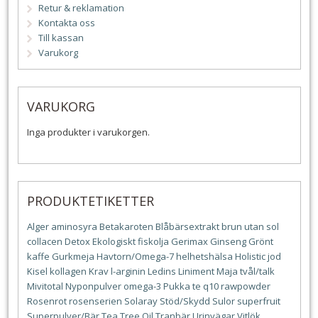
Retur & reklamation
Kontakta oss
Till kassan
Varukorg
VARUKORG
Inga produkter i varukorgen.
PRODUKTETIKETTER
Alger
aminosyra
Betakaroten
Blåbärsextrakt
brun utan sol
collacen
Detox
Ekologiskt
fiskolja
Gerimax
Ginseng
Grönt
kaffe
Gurkmeja
Havtorn/Omega-7
helhetshälsa
Holistic
jod
Kisel
kollagen
Krav
l-arginin
Ledins
Liniment
Maja tvål/talk
Mivitotal
Nyponpulver
omega-3
Pukka te
q10
rawpowder
Rosenrot
rosenserien
Solaray
Stöd/Skydd
Sulor
superfruit
Superpulver/Bär
Tea Tree Oil
Tranbär
Urinvägar
Vitlök