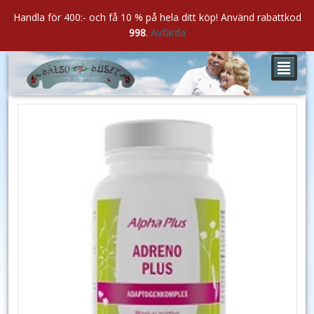
Handla för 400:- och få 10 % på hela ditt köp! Använd rabattkod
998
.
Avfärda
²