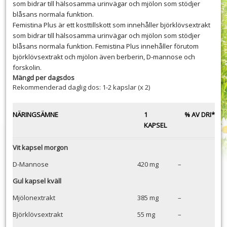
som bidrar till hälsosamma urinvägar och mjölon som stödjer
blåsans normala funktion.
Femistina Plus är ett kosttillskott som innehåller björklövsextrakt
som bidrar till hälsosamma urinvägar och mjölon som stödjer
blåsans normala funktion. Femistina Plus innehåller förutom
björklövsextrakt och mjölon även berberin, D-mannose och
forskolin.
Mängd per dagsdos
Rekommenderad daglig dos: 1-2 kapslar (x 2)
NÄRINGSÄMNE
1
% AV DRI*
KAPSEL
Vit kapsel morgon
D-Mannose
420 mg
–
Gul kapsel kväll
Mjölonextrakt
385 mg
–
Björklövsextrakt
55 mg
–