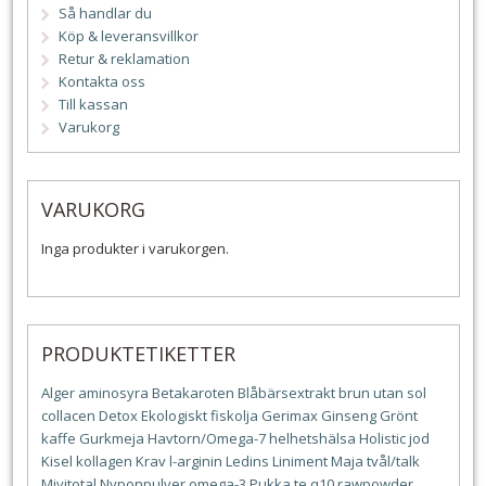
Så handlar du
Köp & leveransvillkor
Retur & reklamation
Kontakta oss
Till kassan
Varukorg
VARUKORG
Inga produkter i varukorgen.
PRODUKTETIKETTER
Alger
aminosyra
Betakaroten
Blåbärsextrakt
brun utan sol
collacen
Detox
Ekologiskt
fiskolja
Gerimax
Ginseng
Grönt
kaffe
Gurkmeja
Havtorn/Omega-7
helhetshälsa
Holistic
jod
Kisel
kollagen
Krav
l-arginin
Ledins
Liniment
Maja tvål/talk
Mivitotal
Nyponpulver
omega-3
Pukka te
q10
rawpowder