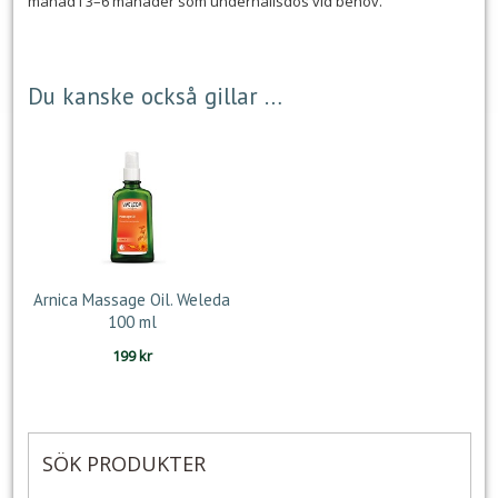
månad i 3–6 månader som underhållsdos vid behov.
Du kanske också gillar …
Arnica Massage Oil. Weleda
100 ml
199
kr
SÖK PRODUKTER