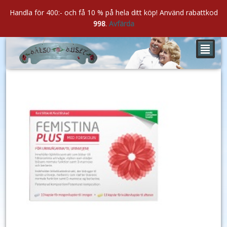
Handla för 400:- och få 10 % på hela ditt köp! Använd rabattkod
998
.
Avfärda
²