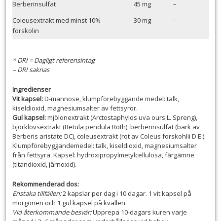
Berberinsulfat
45 mg
–
Coleusextrakt med minst 10%
30 mg
–
forskolin
* DRI = Dagligt referensintag
– DRI saknas
Ingredienser
Vit kapsel:
D-mannose, klumpförebyggande medel: talk,
kiseldioxid, magnesiumsalter av fettsyror.
Gul kapsel:
mjölonextrakt (Arctostaphylos uva ours L. Spreng),
björklövsextrakt (Betula pendula Roth), berberinsulfat (bark av
Berberis aristate DC), coleusextrakt (rot av Coleus forskohlii D.E.).
Klumpförebyggandemedel: talk, kiseldioxid, magnesiumsalter
från fettsyra. Kapsel: hydroxipropylmetylcellulosa, färgämne
(titandioxid, järnoxid).
Rekommenderad dos:
Enstaka tillfällen:
2 kapslar per dag i 10 dagar. 1 vit kapsel på
morgonen och 1 gul kapsel på kvällen.
Vid återkommande besvär:
Upprepa 10-dagars kuren varje