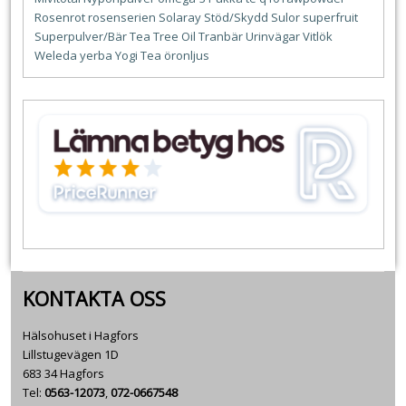
Rosenrot
rosenserien
Solaray
Stöd/Skydd
Sulor
superfruit
Superpulver/Bär
Tea Tree Oil
Tranbär
Urinvägar
Vitlök
Weleda
yerba
Yogi Tea
öronljus
KONTAKTA OSS
Hälsohuset i Hagfors
Lillstugevägen 1D
683 34 Hagfors
Tel:
0563-12073
,
072-0667548