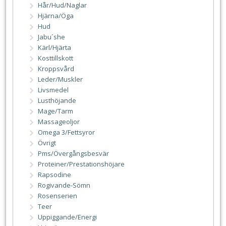
Hår/Hud/Naglar
Hjärna/Öga
Hud
Jabu´she
Kärl/Hjärta
Kosttillskott
Kroppsvård
Leder/Muskler
Livsmedel
Lusthöjande
Mage/Tarm
Massageoljor
Omega 3/Fettsyror
Övrigt
Pms/Övergångsbesvär
Proteiner/Prestationshöjare
Rapsodine
Rogivande-Sömn
Rosenserien
Teer
Uppiggande/Energi