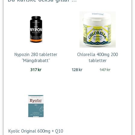
Nypozin 280 tabletter
Chlorella 400mg 200
”Mängdrabatt”
tabletter
Det
Det
317
kr
128
kr
147
kr
ursprungliga
nuvarande
priset
priset
var:
är:
147 kr.
128 kr.
Kyolic Original 600mg + Q10