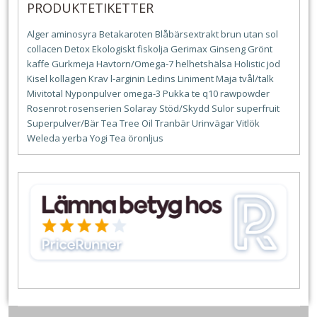
PRODUKTETIKETTER
Alger
aminosyra
Betakaroten
Blåbärsextrakt
brun utan sol
collacen
Detox
Ekologiskt
fiskolja
Gerimax
Ginseng
Grönt
kaffe
Gurkmeja
Havtorn/Omega-7
helhetshälsa
Holistic
jod
Kisel
kollagen
Krav
l-arginin
Ledins
Liniment
Maja tvål/talk
Mivitotal
Nyponpulver
omega-3
Pukka te
q10
rawpowder
Rosenrot
rosenserien
Solaray
Stöd/Skydd
Sulor
superfruit
Superpulver/Bär
Tea Tree Oil
Tranbär
Urinvägar
Vitlök
Weleda
yerba
Yogi Tea
öronljus