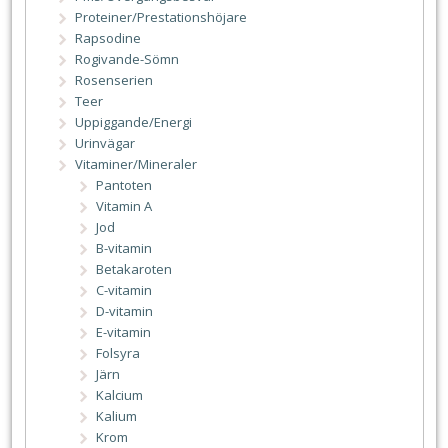
Proteiner/Prestationshöjare
Rapsodine
Rogivande-Sömn
Rosenserien
Teer
Uppiggande/Energi
Urinvägar
Vitaminer/Mineraler
Pantoten
Vitamin A
Jod
B-vitamin
Betakaroten
C-vitamin
D-vitamin
E-vitamin
Folsyra
Järn
Kalcium
Kalium
Krom