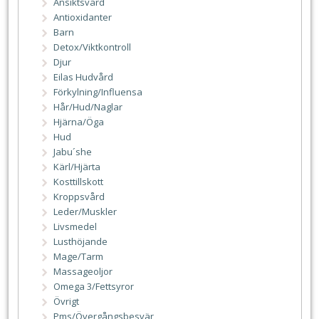
Ansiktsvård
Antioxidanter
Barn
Detox/Viktkontroll
Djur
Eilas Hudvård
Förkylning/Influensa
Hår/Hud/Naglar
Hjärna/Öga
Hud
Jabu´she
Kärl/Hjärta
Kosttillskott
Kroppsvård
Leder/Muskler
Livsmedel
Lusthöjande
Mage/Tarm
Massageoljor
Omega 3/Fettsyror
Övrigt
Pms/Övergångsbesvär