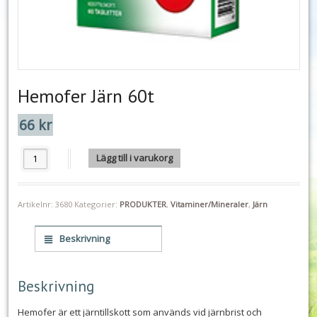
Hemofer Järn 60t
66
kr
Hemofer Järn 60t mängd
Lägg till i varukorg
Artikelnr:
3680
Kategorier:
PRODUKTER
,
Vitaminer/Mineraler
,
Järn
Beskrivning
Beskrivning
Hemofer är ett järntillskott som används vid järnbrist och