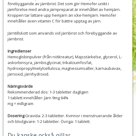
förebyggande av järnbrist. Det som gör Hemofer unikt i
jämförelse med andra järnpreparat är innehållet av hemjärn.
Kroppen tar lättare upp hemjärn än icke-hemjärn. Hemofer
innehåller även vitamin C för bättre upptag av järn.
Järntillskott som används vid järnbrist och förebyggande av
järnbrist.
Ingredienser
Hemoglobinpulver (från nötkreatur), Majsstärkelse, glycerol, L-
askorbinsyra, järnbisglycinat, trikalciumfosfat,
hydroxipropylmetylcellulosa, magnesiumsalter, karnaubavax,
järnoxid, järnhydroxid.
Näringsvärde
Rekommenderad dos: 1-3 tabletter dagligen
1 tablett innehåller: Järn 9mg 64%
mg = milligram
Dosering
:Gravida: 2-3 tabletter. Kvinnor i menstruerande ålder
och blodgivare: 1-2 tabletter. Övriga: 1 tablett.
Du kanske också gillar …