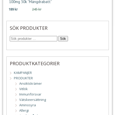
100mg 30k ”Mängdrabatt”
Det
Det
189
kr
245
kr
ursprungliga
nuvarande
priset
priset
var:
är:
SÖK PRODUKTER
245 kr.
189 kr.
Sök
PRODUKTKATEGORIER
KAMPANJER
PRODUKTER
Ansiktskrämer
Vitlök
Immunförsvar
Vätskeersättning
Aminosyra
Allergi