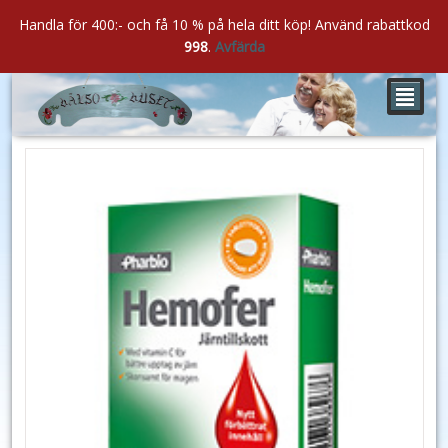
Handla för 400:- och få 10 % på hela ditt köp! Använd rabattkod
998
.
Avfärda
²