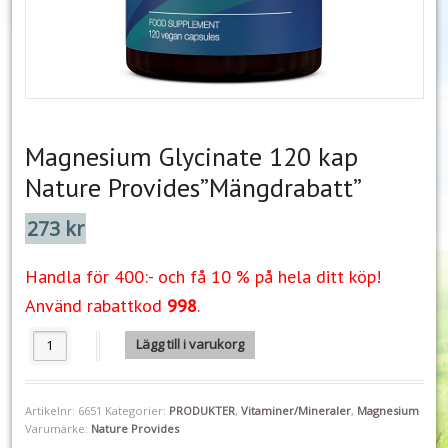
Magnesium Glycinate 120 kap
Nature Provides”Mängdrabatt”
273
kr
Handla för 400:- och få 10 % på hela ditt köp!
Använd rabattkod
998
.
Magnesium Glycinate 120 kap Nature Provides"Mängdrabatt" mängd
Lägg till i varukorg
Artikelnr:
6651
Kategorier:
PRODUKTER
,
Vitaminer/Mineraler
,
Magnesium
Varumärke:
Nature Provides