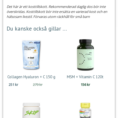
Det här är ett kosttillskott. Rekommenderad daglig dos bör inte
överskridas. Kosttillskott bör inte ersätta en varierad kost och en
hälsosam livsstil. Förvaras utom räckhåll för små barn
Du kanske också gillar …
Collagen Hyaluron + C 150 g
MSM + Vitamin C 120t
Det
Det
251
kr
279
kr
156
kr
ursprungliga
nuvarande
priset
priset
var:
är:
279 kr.
251 kr.