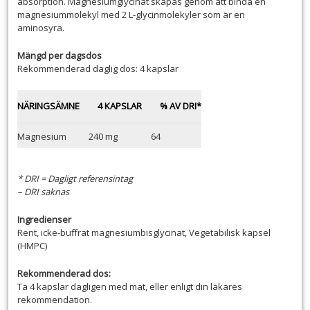
absorption. Magnesiumglycinat skapas genom att binda en
magnesiummolekyl med 2 L-glycinmolekyler som är en
aminosyra.
Mängd per dagsdos
Rekommenderad daglig dos: 4 kapslar
NÄRINGSÄMNE
4 KAPSLAR
% AV DRI*
Magnesium
240 mg
64
* DRI = Dagligt referensintag
– DRI saknas
Ingredienser
Rent, icke-buffrat magnesiumbisglycinat, Vegetabilisk kapsel
(HMPC)
Rekommenderad dos:
Ta 4 kapslar dagligen med mat, eller enligt din läkares
rekommendation.