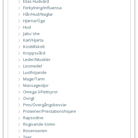
Eilas Hudvård
Förkylning/Influensa
Hår/Hud/Naglar
Hjärna/Öga
Hud
Jabu´she
Kärl/Hjärta
Kosttillskott
Kroppsvård
Leder/Muskler
Livsmedel
Lusthöjande
Mage/Tarm
Massageoljor
Omega 3/Fettsyror
Övrigt
Pms/Övergångsbesvär
Proteiner/Prestationshöjare
Rapsodine
Rogivande-Sömn
Rosenserien
Teer