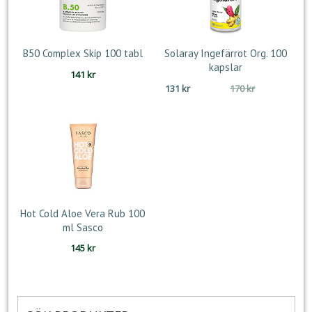
B50 Complex Skip 100 tabl
Solaray Ingefärrot Org. 100
kapslar
141
kr
Det
Det
131
kr
170
kr
ursprungliga
nuvarande
priset
priset
var:
är:
170 kr.
131 kr.
Hot Cold Aloe Vera Rub 100
ml Sasco
145
kr