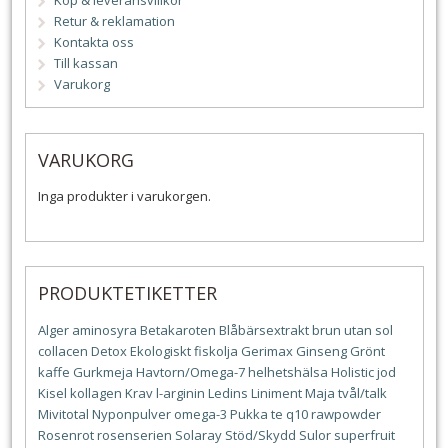
Köp & leveransvillkor
Retur & reklamation
Kontakta oss
Till kassan
Varukorg
VARUKORG
Inga produkter i varukorgen.
PRODUKTETIKETTER
Alger
aminosyra
Betakaroten
Blåbärsextrakt
brun utan sol
collacen
Detox
Ekologiskt
fiskolja
Gerimax
Ginseng
Grönt
kaffe
Gurkmeja
Havtorn/Omega-7
helhetshälsa
Holistic
jod
Kisel
kollagen
Krav
l-arginin
Ledins
Liniment
Maja tvål/talk
Mivitotal
Nyponpulver
omega-3
Pukka te
q10
rawpowder
Rosenrot
rosenserien
Solaray
Stöd/Skydd
Sulor
superfruit