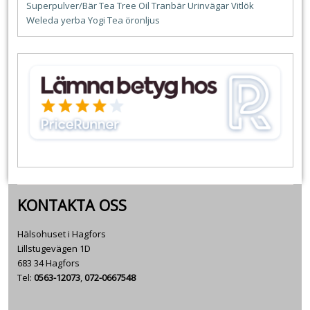
Superpulver/Bär
Tea Tree Oil
Tranbär
Urinvägar
Vitlök
Weleda
yerba
Yogi Tea
öronljus
KONTAKTA OSS
Hälsohuset i Hagfors
Lillstugevägen 1D
683 34 Hagfors
Tel:
0563-12073
,
072-0667548