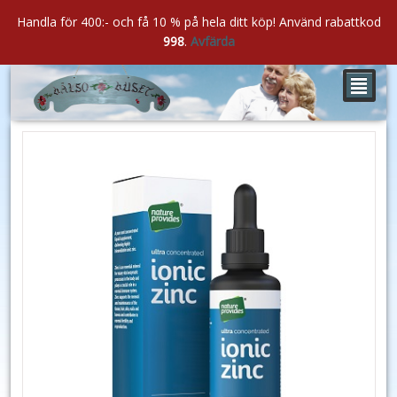
Handla för 400:- och få 10 % på hela ditt köp! Använd rabattkod
998
.
Avfärda
²