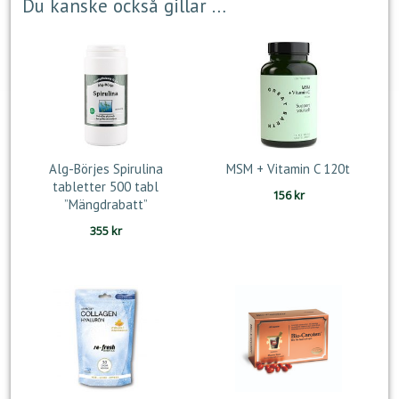
Du kanske också gillar …
Alg-Börjes Spirulina
MSM + Vitamin C 120t
tabletter 500 tabl
156
kr
”Mängdrabatt”
355
kr