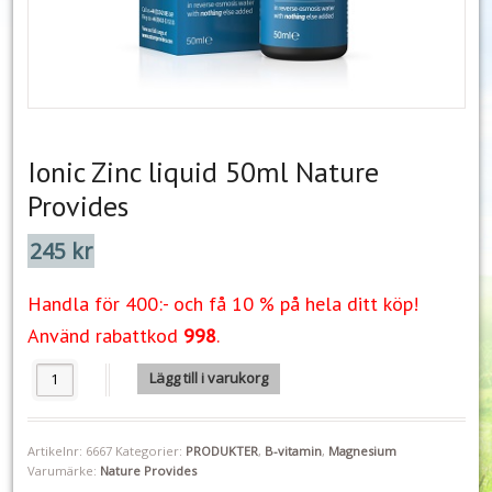
Ionic Zinc liquid 50ml Nature
Provides
245
kr
Handla för 400:- och få 10 % på hela ditt köp!
Använd rabattkod
998
.
Ionic Zinc liquid 50ml Nature Provides mängd
Lägg till i varukorg
Artikelnr:
6667
Kategorier:
PRODUKTER
,
B-vitamin
,
Magnesium
Varumärke:
Nature Provides