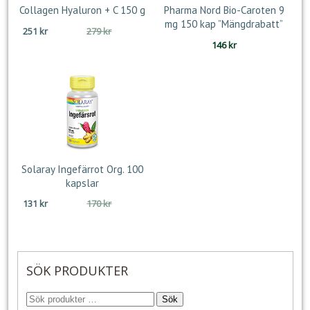
Collagen Hyaluron + C 150 g
Pharma Nord Bio-Caroten 9
mg 150 kap ”Mängdrabatt”
Det
Det
251
kr
279
kr
ursprungliga
nuvarande
146
kr
priset
priset
var:
är:
279 kr.
251 kr.
Solaray Ingefärrot Org. 100
kapslar
Det
Det
131
kr
170
kr
ursprungliga
nuvarande
priset
priset
var:
är:
170 kr.
131 kr.
SÖK PRODUKTER
Sök