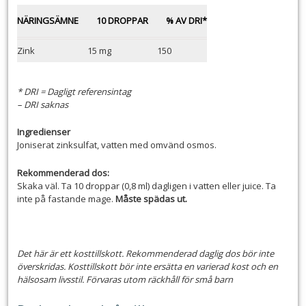
NÄRINGSÄMNE
10 DROPPAR
% AV DRI*
Zink
15 mg
150
* DRI = Dagligt referensintag
– DRI saknas
Ingredienser
Joniserat zinksulfat, vatten med omvänd osmos.
Rekommenderad dos:
Skaka väl. Ta 10 droppar (0,8 ml) dagligen i vatten eller juice. Ta
inte på fastande mage.
Måste spädas ut.
Det här är ett kosttillskott. Rekommenderad daglig dos bör inte
överskridas. Kosttillskott bör inte ersätta en varierad kost och en
hälsosam livsstil. Förvaras utom räckhåll för små barn