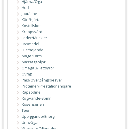
Hjärna/Öga
Hud
Jabu´she
Kärl/Hjärta
Kosttillskott
Kroppsvård
Leder/Muskler
Livsmedel
Lusthöjande
Mage/Tarm
Massageoljor
Omega 3/Fettsyror
Övrigt
Pms/Övergångsbesvär
Proteiner/Prestationshöjare
Rapsodine
Rogivande-Sömn
Rosenserien
Teer
Uppiggande/Energi
Urinvägar
Vitaminer/Mineraler