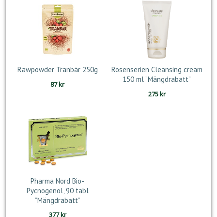
var:
är:
var:
är:
189 kr.
165 kr.
223 kr.
141 kr.
Rawpowder Tranbär 250g
Rosenserien Cleansing cream
150 ml ”Mängdrabatt”
87
kr
275
kr
Pharma Nord Bio-
Pycnogenol, 90 tabl
”Mängdrabatt”
377
kr