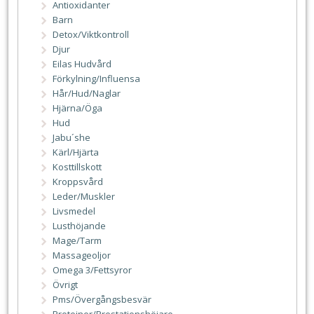
Antioxidanter
Barn
Detox/Viktkontroll
Djur
Eilas Hudvård
Förkylning/Influensa
Hår/Hud/Naglar
Hjärna/Öga
Hud
Jabu´she
Kärl/Hjärta
Kosttillskott
Kroppsvård
Leder/Muskler
Livsmedel
Lusthöjande
Mage/Tarm
Massageoljor
Omega 3/Fettsyror
Övrigt
Pms/Övergångsbesvär