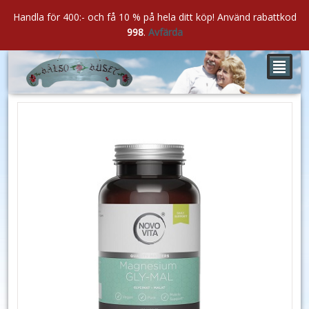
Handla för 400:- och få 10 % på hela ditt köp! Använd rabattkod
998
.
Avfärda
²