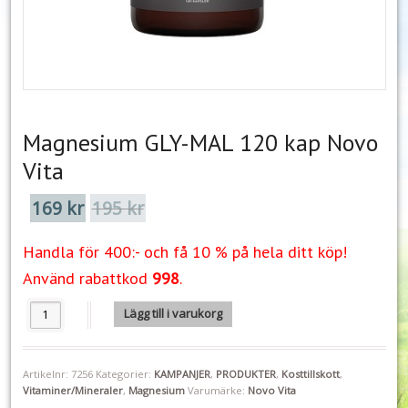
Magnesium GLY-MAL 120 kap Novo
Vita
169
kr
195
kr
Det
Det
ursprungliga
nuvarande
priset
priset
Handla för 400:- och få 10 % på hela ditt köp!
var:
är:
195 kr.
169 kr.
Använd rabattkod
998
.
Magnesium GLY-MAL 120 kap Novo Vita mängd
Lägg till i varukorg
Artikelnr:
7256
Kategorier:
KAMPANJER
,
PRODUKTER
,
Kosttillskott
,
Vitaminer/Mineraler
,
Magnesium
Varumärke:
Novo Vita