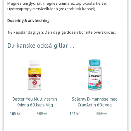
Magnesiumglycinat, magnesiummalat, tapiokastärkelse.
Hydroxipropylmetylcellulosa (vegetabilisk kapsel).
Dosering & användning
1-3 kapslar dagligen. Den dagliga dosen bör inte överskridas.
Du kanske också gillar …
Better You Multivitamin
Solaray D-mannose med
Kvinna 60 kaps Veg
CranActin 60k veg
Det
Det
Det
Det
165
kr
189
kr
141
kr
223
kr
ursprungliga
nuvarande
ursprungliga
nuvarande
priset
priset
priset
priset