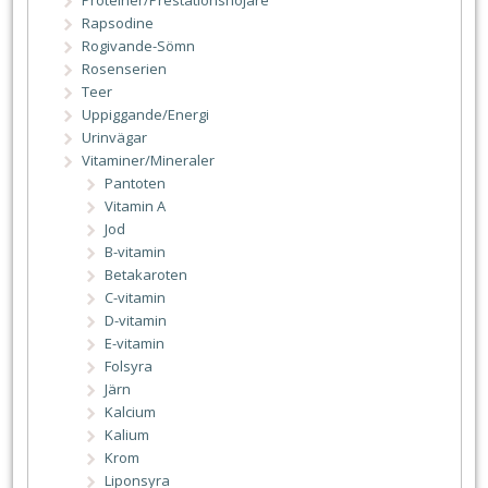
Proteiner/Prestationshöjare
Rapsodine
Rogivande-Sömn
Rosenserien
Teer
Uppiggande/Energi
Urinvägar
Vitaminer/Mineraler
Pantoten
Vitamin A
Jod
B-vitamin
Betakaroten
C-vitamin
D-vitamin
E-vitamin
Folsyra
Järn
Kalcium
Kalium
Krom
Liponsyra