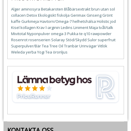
Alger
aminosyra
Betakaroten
Blåbärsextrakt
brun utan sol
collacen
Detox
Ekologiskt
fiskolja
Gerimax
Ginseng
Grönt
kaffe
Gurkmeja
Havtorn/Omega-7
helhetshälsa
Holistic
jod
Kisel
kollagen
Krav
l-arginin
Ledins
Liniment
Maja tvål/talk
Mivitotal
Nyponpulver
omega-3
Pukka te
q10
rawpowder
Rosenrot
rosenserien
Solaray
Stöd/Skydd
Sulor
superfruit
Superpulver/Bär
Tea Tree Oil
Tranbär
Urinvägar
Vitlök
Weleda
yerba
Yogi Tea
öronljus
KONTAKTA OSS