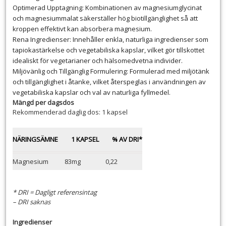
Optimerad Upptagning: Kombinationen av magnesiumglycinat
och magnesiummalat säkerställer hög biotillgänglighet så att
kroppen effektivt kan absorbera magnesium.
Rena Ingredienser: Innehåller enkla, naturliga ingredienser som
tapiokastärkelse och vegetabiliska kapslar, vilket gör tillskottet
idealiskt för vegetarianer och hälsomedvetna individer.
Miljövänlig och Tillgänglig Formulering: Formulerad med miljötänk
och tillgänglighet i åtanke, vilket återspeglas i användningen av
vegetabiliska kapslar och val av naturliga fyllmedel.
Mängd per dagsdos
Rekommenderad daglig dos: 1 kapsel
NÄRINGSÄMNE
1 KAPSEL
% AV DRI*
Magnesium
83mg
0,22
* DRI = Dagligt referensintag
– DRI saknas
Ingredienser