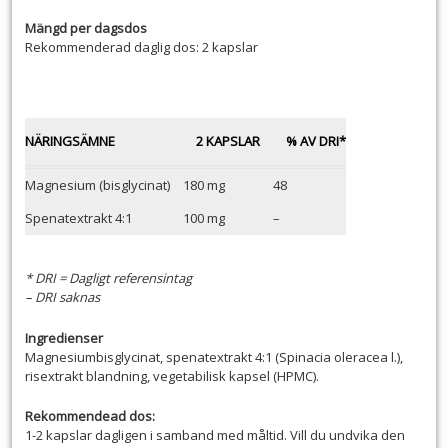
Mängd per dagsdos
Rekommenderad daglig dos: 2 kapslar
NÄRINGSÄMNE
2 KAPSLAR
% AV DRI*
Magnesium (bisglycinat)
180 mg
48
Spenatextrakt 4:1
100 mg
–
* DRI = Dagligt referensintag
– DRI saknas
Ingredienser
Magnesiumbisglycinat, spenatextrakt 4:1 (Spinacia oleracea l.),
risextrakt blandning, vegetabilisk kapsel (HPMC).
Rekommendead dos:
1-2 kapslar dagligen i samband med måltid. Vill du undvika den