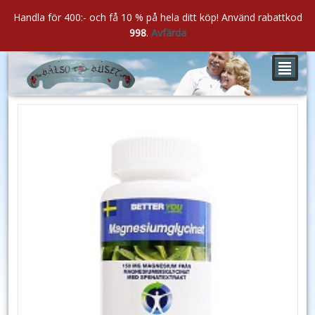
Handla för 400:- och få 10 % på hela ditt köp! Använd rabattkod
998
.
Avfärda
²