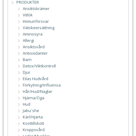
PRODUKTER
Ansiktskrämer
Vitlök
Immunförsvar
Vätskeersättning
Aminosyra
Allergi
Ansiktsvård
Antioxidanter
Barn
Detox/Viktkontroll
Djur
Eilas Hudvård
Förkylning/Influensa
Hår/Hud/Naglar
Hjärna/Öga
Hud
Jabu´she
Kärl/Hjärta
Kosttillskott
Kroppsvård
Leder/Muskler