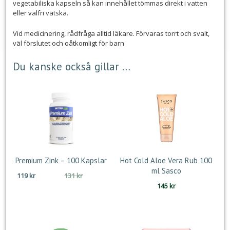
vegetabiliska kapseln så kan innehållet tömmas direkt i vatten
eller valfri vätska.
Vid medicinering, rådfråga alltid läkare. Förvaras torrt och svalt,
väl förslutet och oåtkomligt för barn
Du kanske också gillar …
Premium Zink – 100 Kapslar
Hot Cold Aloe Vera Rub 100
ml Sasco
Det
Det
119
kr
131
kr
ursprungliga
nuvarande
145
kr
priset
priset
var:
är:
131 kr.
119 kr.