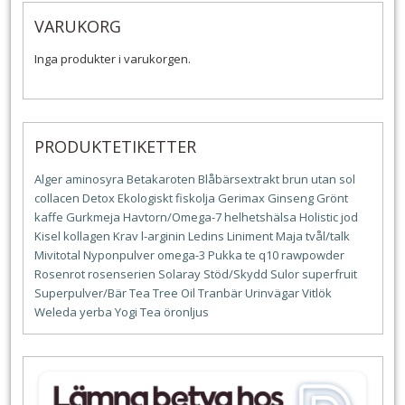
VARUKORG
Inga produkter i varukorgen.
PRODUKTETIKETTER
Alger
aminosyra
Betakaroten
Blåbärsextrakt
brun utan sol
collacen
Detox
Ekologiskt
fiskolja
Gerimax
Ginseng
Grönt
kaffe
Gurkmeja
Havtorn/Omega-7
helhetshälsa
Holistic
jod
Kisel
kollagen
Krav
l-arginin
Ledins
Liniment
Maja tvål/talk
Mivitotal
Nyponpulver
omega-3
Pukka te
q10
rawpowder
Rosenrot
rosenserien
Solaray
Stöd/Skydd
Sulor
superfruit
Superpulver/Bär
Tea Tree Oil
Tranbär
Urinvägar
Vitlök
Weleda
yerba
Yogi Tea
öronljus