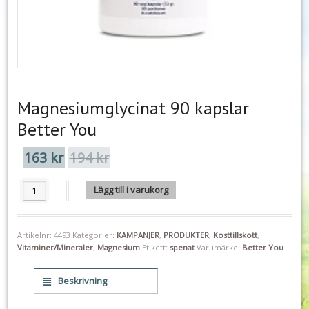
Magnesiumglycinat 90 kapslar
Better You
163
kr
194
kr
Det
Det
ursprungliga
nuvarande
priset
priset
Magnesiumglycinat 90 kapslar Better You mängd
Lägg till i varukorg
var:
är:
194 kr.
163 kr.
Artikelnr:
4493
Kategorier:
KAMPANJER
,
PRODUKTER
,
Kosttillskott
,
Vitaminer/Mineraler
,
Magnesium
Etikett:
spenat
Varumärke:
Better You
Beskrivning