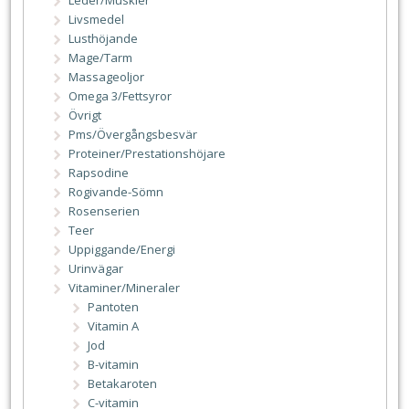
Livsmedel
Lusthöjande
Mage/Tarm
Massageoljor
Omega 3/Fettsyror
Övrigt
Pms/Övergångsbesvär
Proteiner/Prestationshöjare
Rapsodine
Rogivande-Sömn
Rosenserien
Teer
Uppiggande/Energi
Urinvägar
Vitaminer/Mineraler
Pantoten
Vitamin A
Jod
B-vitamin
Betakaroten
C-vitamin