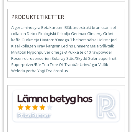
PRODUKTETIKETTER
Alger
aminosyra
Betakaroten
Blåbärsextrakt
brun utan sol
collacen
Detox
Ekologiskt
fiskolja
Gerimax
Ginseng
Grönt
kaffe
Gurkmeja
Havtorn/Omega-7
helhetshälsa
Holistic
jod
Kisel
kollagen
Krav
l-arginin
Ledins
Liniment
Maja tvål/talk
Mivitotal
Nyponpulver
omega-3
Pukka te
q10
rawpowder
Rosenrot
rosenserien
Solaray
Stöd/Skydd
Sulor
superfruit
Superpulver/Bär
Tea Tree Oil
Tranbär
Urinvägar
Vitlök
Weleda
yerba
Yogi Tea
öronljus