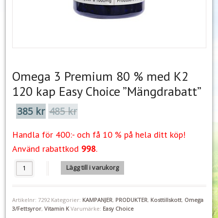
Omega 3 Premium 80 % med K2
120 kap Easy Choice ”Mängdrabatt”
385
kr
485
kr
Det
Det
ursprungliga
nuvarande
priset
priset
Handla för 400:- och få 10 % på hela ditt köp!
var:
är:
485 kr.
385 kr.
Använd rabattkod
998
.
Omega 3 Premium 80 % med K2 120 kap Easy Choice "Mängdrabatt" 
Lägg till i varukorg
Artikelnr:
7292
Kategorier:
KAMPANJER
,
PRODUKTER
,
Kosttillskott
,
Omega
3/Fettsyror
,
Vitamin K
Varumärke:
Easy Choice