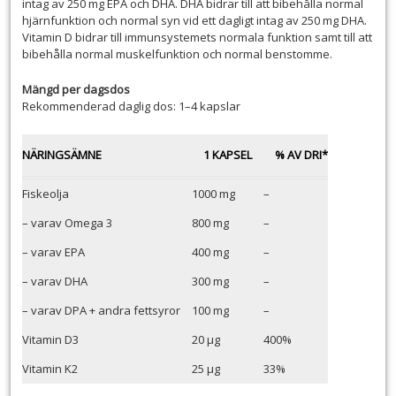
intag av 250 mg EPA och DHA. DHA bidrar till att bibehålla normal
hjärnfunktion och normal syn vid ett dagligt intag av 250 mg DHA.
Vitamin D bidrar till immunsystemets normala funktion samt till att
bibehålla normal muskelfunktion och normal benstomme.
Mängd per dagsdos
Rekommenderad daglig dos: 1–4 kapslar
NÄRINGSÄMNE
1 KAPSEL
% AV DRI*
Fiskeolja
1000 mg
–
– varav Omega 3
800 mg
–
– varav EPA
400 mg
–
– varav DHA
300 mg
–
– varav DPA + andra fettsyror
100 mg
–
Vitamin D3
20 µg
400%
Vitamin K2
25 µg
33%