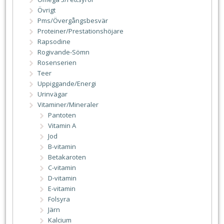
Övrigt
Pms/Övergångsbesvär
Proteiner/Prestationshöjare
Rapsodine
Rogivande-Sömn
Rosenserien
Teer
Uppiggande/Energi
Urinvägar
Vitaminer/Mineraler
Pantoten
Vitamin A
Jod
B-vitamin
Betakaroten
C-vitamin
D-vitamin
E-vitamin
Folsyra
Järn
Kalcium