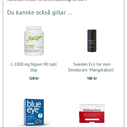
Du kanske också gillar …
C-1000 mg Nypon 90 tabl
Sweden Eco for men
Skip
Deodorant ”Mängdrabatt”
128
kr
185
kr