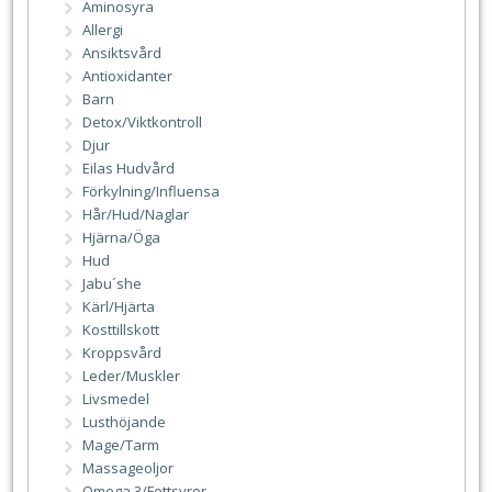
Aminosyra
Allergi
Ansiktsvård
Antioxidanter
Barn
Detox/Viktkontroll
Djur
Eilas Hudvård
Förkylning/Influensa
Hår/Hud/Naglar
Hjärna/Öga
Hud
Jabu´she
Kärl/Hjärta
Kosttillskott
Kroppsvård
Leder/Muskler
Livsmedel
Lusthöjande
Mage/Tarm
Massageoljor
Omega 3/Fettsyror