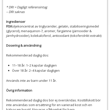
* DRI = Dagligt referensintag
– DRI saknas
Ingredienser
FISK
oljekoncentrat av triglycerider, gelatin, stabiliseringsmedel
(glycerol), menaquinon-7, aromer, färgämne (järnoxider &
järnhydroxider), kolekalciferol, antioxidant (tokoferolrikt extrakt)
Dosering & användning
Rekommenderad daglig dos:
11–18 år: 1–2 kapslar dagligen
Över 18 år: 2–4 kapslar dagligen
Används inte av barn under 11 år.
Övrig information
Rekommenderad daglig dos bör ej överskridas. Kosttillskott bör
inte användas som ersättning för en varierad kost och en
hälsosam livsstil. Förvaras oåtkomligt för barn.