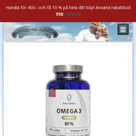
Handla för 400:- och få 10 % på hela ditt köp! Använd rabattkod
998
.
Avfärda
²