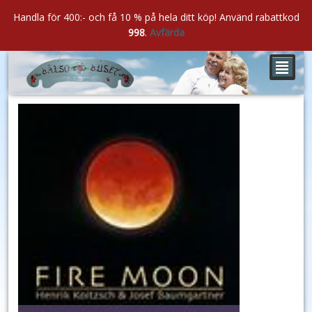
Handla för 400:- och få 10 % på hela ditt köp! Använd rabattkod
998
.
Avfärda
²