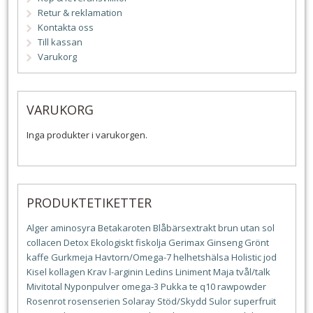
Retur & reklamation
Kontakta oss
Till kassan
Varukorg
VARUKORG
Inga produkter i varukorgen.
PRODUKTETIKETTER
Alger
aminosyra
Betakaroten
Blåbärsextrakt
brun utan sol
collacen
Detox
Ekologiskt
fiskolja
Gerimax
Ginseng
Grönt
kaffe
Gurkmeja
Havtorn/Omega-7
helhetshälsa
Holistic
jod
Kisel
kollagen
Krav
l-arginin
Ledins
Liniment
Maja tvål/talk
Mivitotal
Nyponpulver
omega-3
Pukka te
q10
rawpowder
Rosenrot
rosenserien
Solaray
Stöd/Skydd
Sulor
superfruit