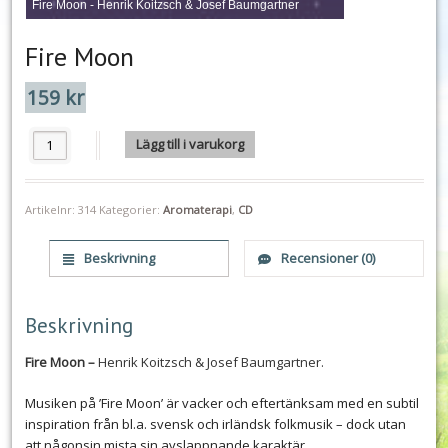
Fire Moon - Henrik Koitzsch & Josef Baumgartner
Fire Moon
159
kr
Fire Moon mängd
Lägg till i varukorg
Artikelnr:
314
Kategorier:
Aromaterapi
,
CD
Beskrivning
Recensioner (0)
Beskrivning
Fire Moon –
Henrik Koitzsch & Josef Baumgartner.
Musiken på ’Fire Moon’ är vacker och eftertänksam med en subtil
inspiration från bl.a. svensk och irländsk folkmusik – dock utan
att någonsin mista sin avslappnande karaktär.