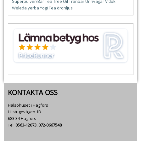
Superpulver/Bär
Tea Tree Oil
Tranbär
Urinvägar
Vitlök
Weleda
yerba
Yogi Tea
öronljus
KONTAKTA OSS
Hälsohuset i Hagfors
Lillstugevägen 1D
683 34 Hagfors
Tel:
0563-12073
,
072-0667548