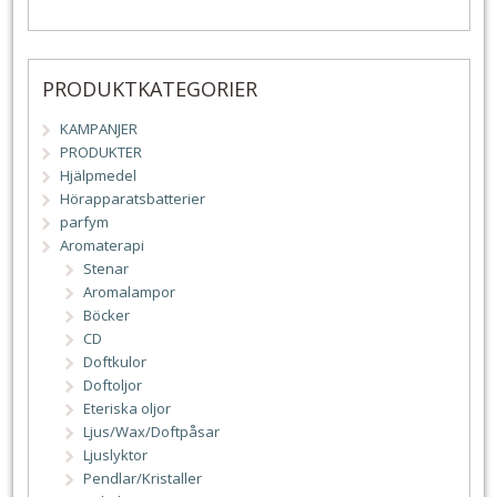
PRODUKTKATEGORIER
KAMPANJER
PRODUKTER
Hjälpmedel
Hörapparatsbatterier
parfym
Aromaterapi
Stenar
Aromalampor
Böcker
CD
Doftkulor
Doftoljor
Eteriska oljor
Ljus/Wax/Doftpåsar
Ljuslyktor
Pendlar/Kristaller