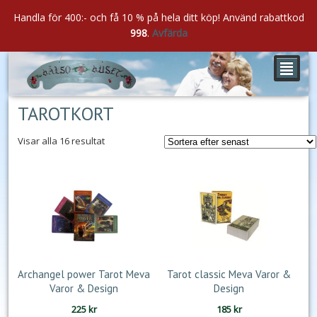
Handla för 400:- och få 10 % på hela ditt köp! Använd rabattkod
998
.
Avfärda
²
TAROTKORT
Sortera
Visar alla 16 resultat
efter
senaste
Archangel power Tarot Meva
Tarot classic Meva Varor &
Varor & Design
Design
225
kr
185
kr