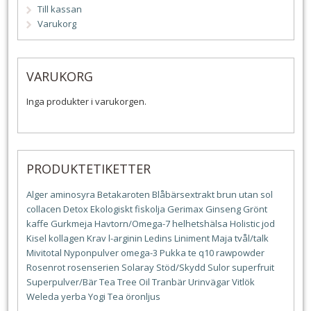
Till kassan
Varukorg
VARUKORG
Inga produkter i varukorgen.
PRODUKTETIKETTER
Alger
aminosyra
Betakaroten
Blåbärsextrakt
brun utan sol
collacen
Detox
Ekologiskt
fiskolja
Gerimax
Ginseng
Grönt
kaffe
Gurkmeja
Havtorn/Omega-7
helhetshälsa
Holistic
jod
Kisel
kollagen
Krav
l-arginin
Ledins
Liniment
Maja tvål/talk
Mivitotal
Nyponpulver
omega-3
Pukka te
q10
rawpowder
Rosenrot
rosenserien
Solaray
Stöd/Skydd
Sulor
superfruit
Superpulver/Bär
Tea Tree Oil
Tranbär
Urinvägar
Vitlök
Weleda
yerba
Yogi Tea
öronljus