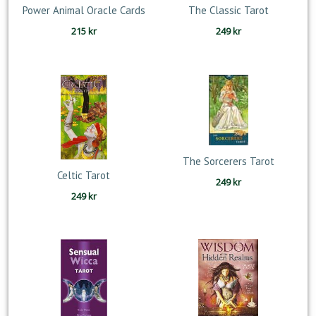
Power Animal Oracle Cards
The Classic Tarot
215
kr
249
kr
The Sorcerers Tarot
Celtic Tarot
249
kr
249
kr