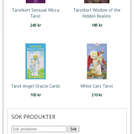
Tarotkort Sensual Wicca
Tarotkort Wisdom of the
Tarot
Hidden Realms
245
kr
185
kr
Tarot Angel Oracle Cards
White Cats Tarot
105
kr
210
kr
SÖK PRODUKTER
Sök