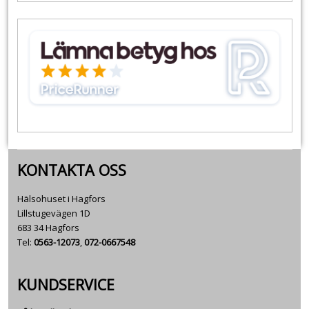
KONTAKTA OSS
Hälsohuset i Hagfors
Lillstugevägen 1D
683 34 Hagfors
Tel:
0563-12073
,
072-0667548
KUNDSERVICE