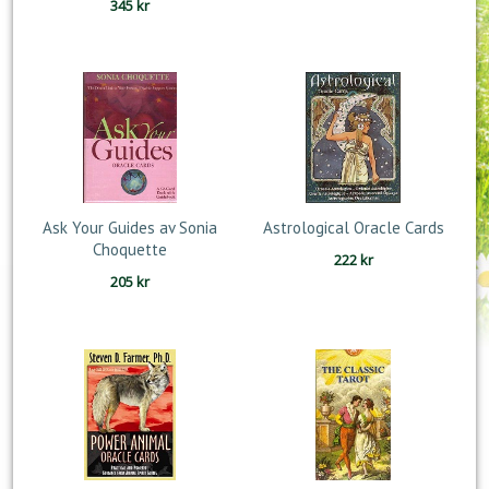
345
kr
Ask Your Guides av Sonia
Astrological Oracle Cards
Choquette
222
kr
205
kr