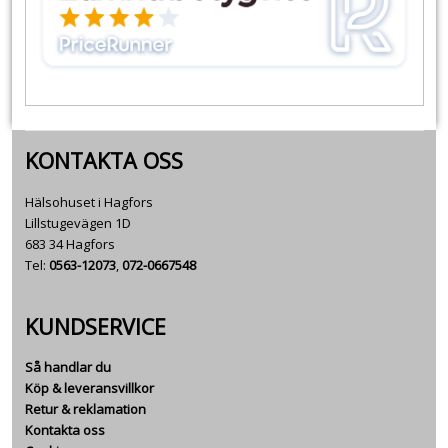
KONTAKTA OSS
Hälsohuset i Hagfors
Lillstugevägen 1D
683 34 Hagfors
Tel:
0563-12073
,
072-0667548
KUNDSERVICE
Så handlar du
Köp & leveransvillkor
Retur & reklamation
Kontakta oss