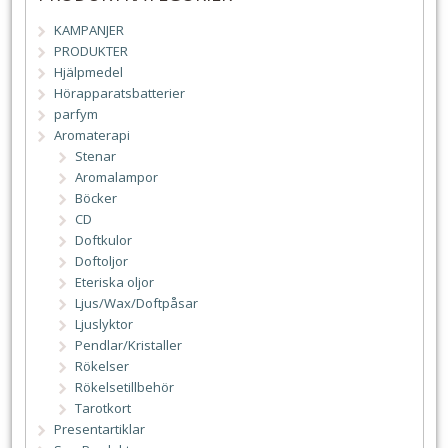
KAMPANJER
PRODUKTER
Hjälpmedel
Hörapparatsbatterier
parfym
Aromaterapi
Stenar
Aromalampor
Böcker
CD
Doftkulor
Doftoljor
Eteriska oljor
Ljus/Wax/Doftpåsar
Ljuslyktor
Pendlar/Kristaller
Rökelser
Rökelsetillbehör
Tarotkort
Presentartiklar