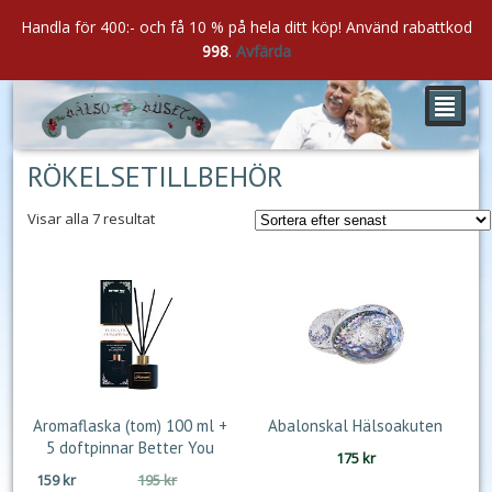
Handla för 400:- och få 10 % på hela ditt köp! Använd rabattkod
998
.
Avfärda
²
RÖKELSETILLBEHÖR
Sortera
Visar alla 7 resultat
efter
senaste
Aromaflaska (tom) 100 ml +
Abalonskal Hälsoakuten
5 doftpinnar Better You
175
kr
Det
Det
159
kr
195
kr