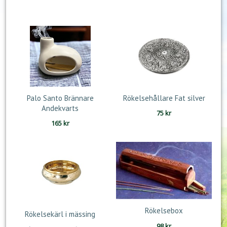
ursprungliga
nuvarande
priset
priset
var:
är:
195 kr.
159 kr.
Palo Santo Brännare
Rökelsehållare Fat silver
Andekvarts
75
kr
165
kr
Rökelsebox
Rökelsekärl i mässing
98
kr