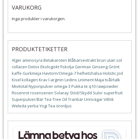
VARUKORG
Inga produkter i varukorgen.
PRODUKTETIKETTER
Alger
aminosyra
Betakaroten
Blåbärsextrakt
brun utan sol
collacen
Detox
Ekologiskt
fiskolja
Gerimax
Ginseng
Grönt
kaffe
Gurkmeja
Havtorn/Omega-7
helhetshälsa
Holistic
jod
Kisel
kollagen
Krav
l-arginin
Ledins
Liniment
Maja tvål/talk
Mivitotal
Nyponpulver
omega-3
Pukka te
q10
rawpowder
Rosenrot
rosenserien
Solaray
Stöd/Skydd
Sulor
superfruit
Superpulver/Bär
Tea Tree Oil
Tranbär
Urinvägar
Vitlök
Weleda
yerba
Yogi Tea
öronljus