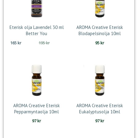
Eterisk olja Lavendel 30 ml
AROMA Creative Eterisk
Better You
Blodapelsinolja 10ml
Det
Det
165
kr
195
kr
95
kr
ursprungliga
nuvarande
priset
priset
var:
är:
195 kr.
165 kr.
AROMA Creative Eterisk
AROMA Creative Eterisk
Pepparmyntaolja 10ml
Eukalyptusolja 10ml
97
kr
97
kr