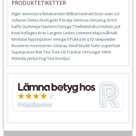
PRODUKTETIKETTER
Alger
aminosyra
Betakaroten
Blåbärsextrakt
brun utan sol
collacen
Detox
Ekologiskt
fiskolja
Gerimax
Ginseng
Grönt
kaffe
Gurkmeja
Havtorn/Omega-7
helhetshälsa
Holistic
jod
Kisel
kollagen
Krav
l-arginin
Ledins
Liniment
Maja tvål/talk
Mivitotal
Nyponpulver
omega-3
Pukka te
q10
rawpowder
Rosenrot
rosenserien
Solaray
Stöd/Skydd
Sulor
superfruit
Superpulver/Bär
Tea Tree Oil
Tranbär
Urinvägar
Vitlök
Weleda
yerba
Yogi Tea
öronljus