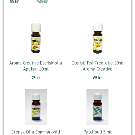
Det
Det
99
kr
129
kr
ursprungliga
nuvarande
priset
priset
var:
är:
129 kr.
99 kr.
Aroma Creative Eterisk olja
Eterisk Tea Tree-olja 10ml
Apelsin 10ml
Aroma Creative
75
kr
85
kr
Eterisk Olja Sommarkväll
Patchouli 5 ml