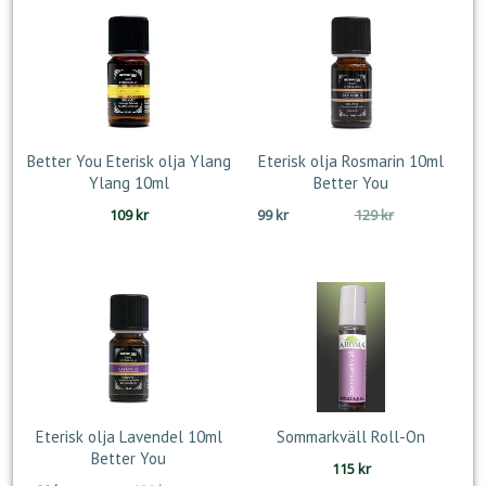
Better You Eterisk olja Ylang
Eterisk olja Rosmarin 10ml
Ylang 10ml
Better You
Det
Det
109
kr
99
kr
129
kr
ursprungliga
nuvarande
priset
priset
var:
är:
129 kr.
99 kr.
Eterisk olja Lavendel 10ml
Sommarkväll Roll-On
Better You
115
kr