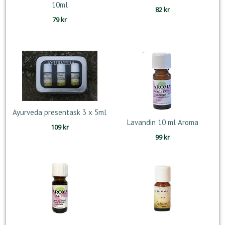
10ml
82
kr
79
kr
Ayurveda presentask 3 x 5ml
Lavandin 10 ml Aroma
109
kr
99
kr