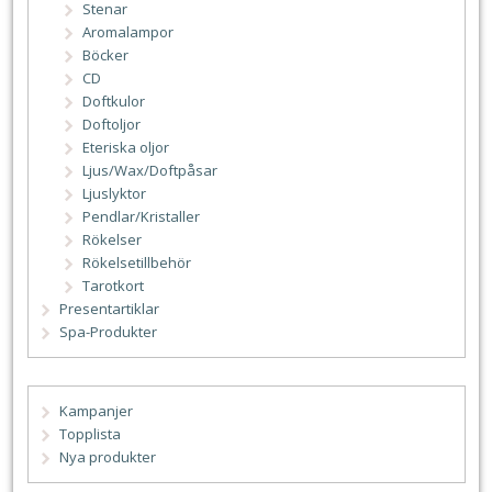
Stenar
Aromalampor
Böcker
CD
Doftkulor
Doftoljor
Eteriska oljor
Ljus/Wax/Doftpåsar
Ljuslyktor
Pendlar/Kristaller
Rökelser
Rökelsetillbehör
Tarotkort
Presentartiklar
Spa-Produkter
Kampanjer
Topplista
Nya produkter