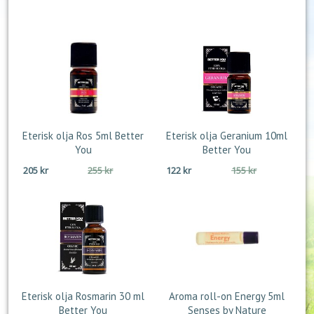
ursprungliga
nuvarande
ursprungliga
nuvarande
priset
priset
priset
priset
var:
är:
var:
är:
699 kr.
575 kr.
185 kr.
155 kr.
Eterisk olja Ros 5ml Better
Eterisk olja Geranium 10ml
You
Better You
Det
Det
Det
Det
205
kr
255
kr
122
kr
155
kr
ursprungliga
nuvarande
ursprungliga
nuvarande
priset
priset
priset
priset
var:
är:
var:
är:
255 kr.
205 kr.
155 kr.
122 kr.
Eterisk olja Rosmarin 30 ml
Aroma roll-on Energy 5ml
Better You
Senses by Nature