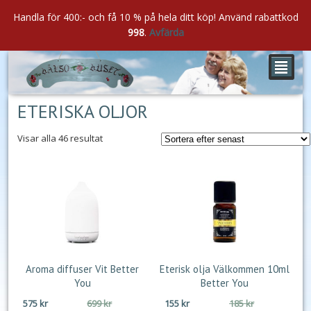
Handla för 400:- och få 10 % på hela ditt köp! Använd rabattkod
998
.
Avfärda
²
ETERISKA OLJOR
Sortera
Visar alla 46 resultat
efter
senaste
Aroma diffuser Vit Better
Eterisk olja Välkommen 10ml
You
Better You
Det
Det
Det
Det
575
kr
699
kr
155
kr
185
kr