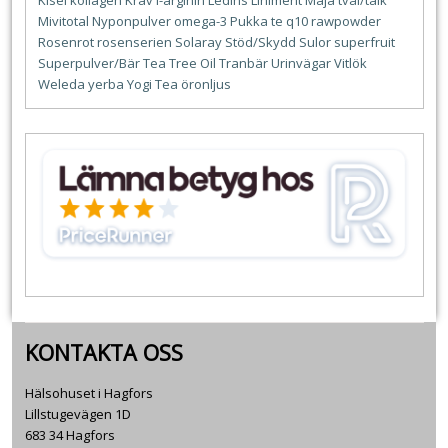
Kisel
kollagen
Krav
l-arginin
Ledins
Liniment
Maja tvål/talk
Mivitotal
Nyponpulver
omega-3
Pukka te
q10
rawpowder
Rosenrot
rosenserien
Solaray
Stöd/Skydd
Sulor
superfruit
Superpulver/Bär
Tea Tree Oil
Tranbär
Urinvägar
Vitlök
Weleda
yerba
Yogi Tea
öronljus
KONTAKTA OSS
Hälsohuset i Hagfors
Lillstugevägen 1D
683 34 Hagfors