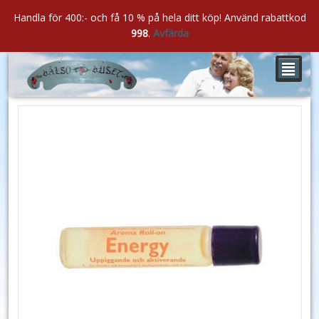
Handla för 400:- och få 10 % på hela ditt köp! Använd rabattkod
998
.
Avfärda
²