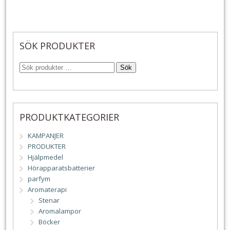
ursprungliga
nuvarande
priset
priset
var:
är:
375 kr.
312 kr.
SÖK PRODUKTER
Sök
PRODUKTKATEGORIER
KAMPANJER
PRODUKTER
Hjälpmedel
Hörapparatsbatterier
parfym
Aromaterapi
Stenar
Aromalampor
Böcker