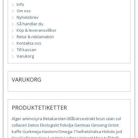
Info
Om oss
Nyhetsbrev
Så handlar du
Köp & leveransvillkor
Retur & reklamation
Kontakta oss
Till kassan
Varukorg
VARUKORG
PRODUKTETIKETTER
Alger
aminosyra
Betakaroten
Blåbärsextrakt
brun utan sol
collacen
Detox
Ekologiskt
fiskolja
Gerimax
Ginseng
Grönt
kaffe
Gurkmeja
Havtorn/Omega-7
helhetshälsa
Holistic
jod