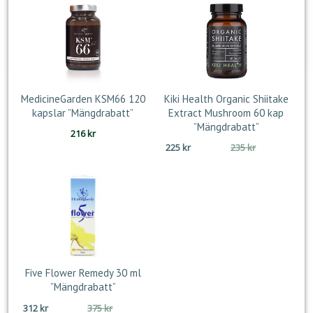
MedicineGarden KSM66 120
Kiki Health Organic Shiitake
kapslar ”Mängdrabatt”
Extract Mushroom 60 kap
”Mängdrabatt”
216
kr
Det
Det
225
kr
235
kr
ursprungliga
nuvarande
priset
priset
var:
är:
235 kr.
225 kr.
Five Flower Remedy 30 ml
”Mängdrabatt”
Det
Det
312
kr
375
kr