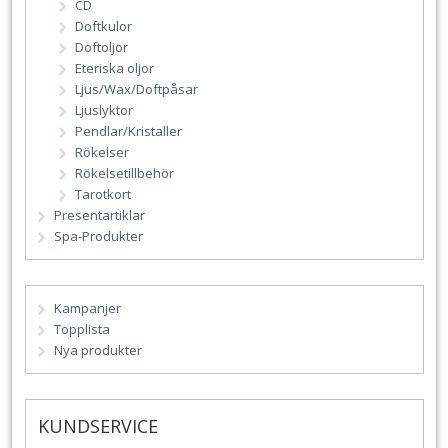
CD
Doftkulor
Doftoljor
Eteriska oljor
Ljus/Wax/Doftpåsar
Ljuslyktor
Pendlar/Kristaller
Rökelser
Rökelsetillbehör
Tarotkort
Presentartiklar
Spa-Produkter
Kampanjer
Topplista
Nya produkter
KUNDSERVICE