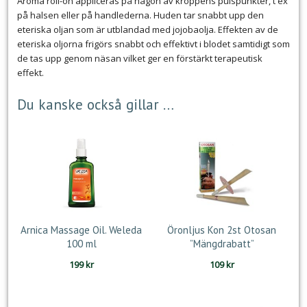
Aroma roll-on appliceras på någon av kroppens pulspunkter, t ex
på halsen eller på handlederna. Huden tar snabbt upp den
eteriska oljan som är utblandad med jojobaolja. Effekten av de
eteriska oljorna frigörs snabbt och effektivt i blodet samtidigt som
de tas upp genom näsan vilket ger en förstärkt terapeutisk
effekt.
Du kanske också gillar …
Arnica Massage Oil. Weleda
Öronljus Kon 2st Otosan
100 ml
”Mängdrabatt”
199
kr
109
kr