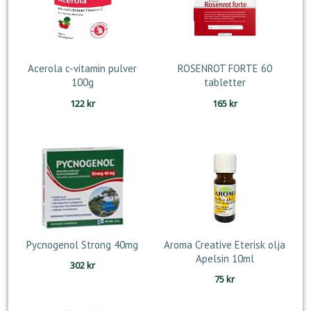
Acerola c-vitamin pulver
ROSENROT FORTE 60
100g
tabletter
122
kr
165
kr
Pycnogenol Strong 40mg
Aroma Creative Eterisk olja
Apelsin 10ml
302
kr
75
kr