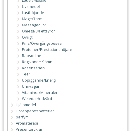
Leder/Muskler
Livsmedel
Lusthöjande
Mage/Tarm
Massageoljor
Omega 3/Fettsyror
Övrigt
Pms/Övergångsbesvär
Proteiner/Prestationshöjare
Rapsodine
Rogivande-Sömn
Rosenserien
Teer
Uppiggande/Energi
Urinvägar
Vitaminer/Mineraler
Weleda Hudvård
Hjälpmedel
Hörapparatsbatterier
parfym
Aromaterapi
Presentartiklar