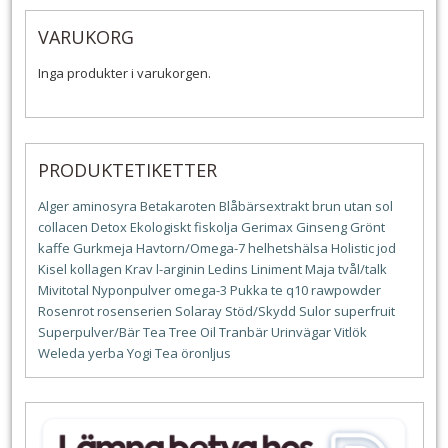
VARUKORG
Inga produkter i varukorgen.
PRODUKTETIKETTER
Alger
aminosyra
Betakaroten
Blåbärsextrakt
brun utan sol
collacen
Detox
Ekologiskt
fiskolja
Gerimax
Ginseng
Grönt
kaffe
Gurkmeja
Havtorn/Omega-7
helhetshälsa
Holistic
jod
Kisel
kollagen
Krav
l-arginin
Ledins
Liniment
Maja tvål/talk
Mivitotal
Nyponpulver
omega-3
Pukka te
q10
rawpowder
Rosenrot
rosenserien
Solaray
Stöd/Skydd
Sulor
superfruit
Superpulver/Bär
Tea Tree Oil
Tranbär
Urinvägar
Vitlök
Weleda
yerba
Yogi Tea
öronljus