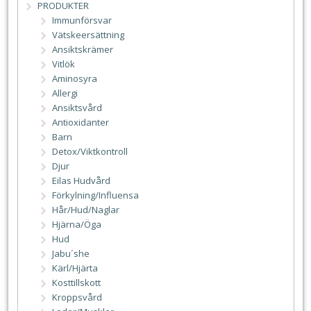
PRODUKTER
Immunförsvar
Vätskeersättning
Ansiktskrämer
Vitlök
Aminosyra
Allergi
Ansiktsvård
Antioxidanter
Barn
Detox/Viktkontroll
Djur
Eilas Hudvård
Förkylning/Influensa
Hår/Hud/Naglar
Hjärna/Öga
Hud
Jabu´she
Kärl/Hjärta
Kosttillskott
Kroppsvård