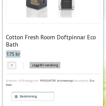
Cotton Fresh Room Doftpinnar Eco
Bath
175
kr
Cotton Fresh Room Doftpinnar Eco Bath mängd
Lägg till i varukorg
Artikelnr:
6759
Kategorier:
PRODUKTER
,
Aromaterapi
Varumärke:
Eco
Bath
Beskrivning