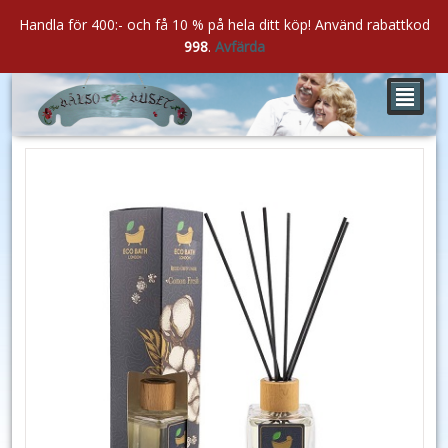
Handla för 400:- och få 10 % på hela ditt köp! Använd rabattkod
998
.
Avfärda
²