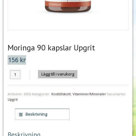
Moringa 90 kapslar Upgrit
156
kr
Moringa 90 kapslar Upgrit mängd
Lägg till i varukorg
Artikelnr:
6936
Kategorier:
Kosttillskott
,
Vitaminer/Mineraler
Varumärke:
Upgrit
Beskrivning
Beskrivning