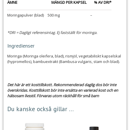
ÄMNE
MÄNGD PER KAPSEL
% AV DRI*
Moringapulver (blad)
500 mg
–
*DRI = Dagligt referensintag. Ej fastställt för moringa.
Ingredienser
Moringa (Moringa oleifera, blad), rismjöl, vegetabiliskt kapselskal
(hypromellos), bambuextrakt (Bambusa vulgaris, stam och blad).
Det här är ett kosttillskott. Rekommenderad daglig dos bör inte
överskridas. Kosttillskott bör inte ersätta en varierad kost och en
hälsosam livsstil. Förvaras utom räckhåll för små barn
Du kanske också gillar …