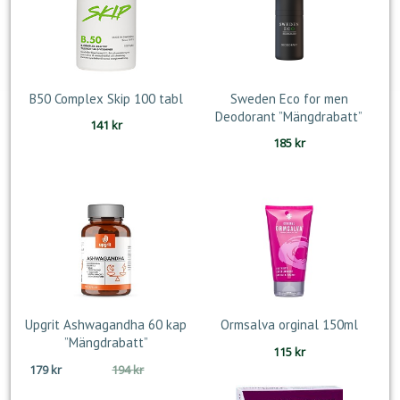
B50 Complex Skip 100 tabl
Sweden Eco for men
Deodorant ”Mängdrabatt”
141
kr
185
kr
Upgrit Ashwagandha 60 kap
Ormsalva orginal 150ml
”Mängdrabatt”
115
kr
Det
Det
179
kr
194
kr
ursprungliga
nuvarande