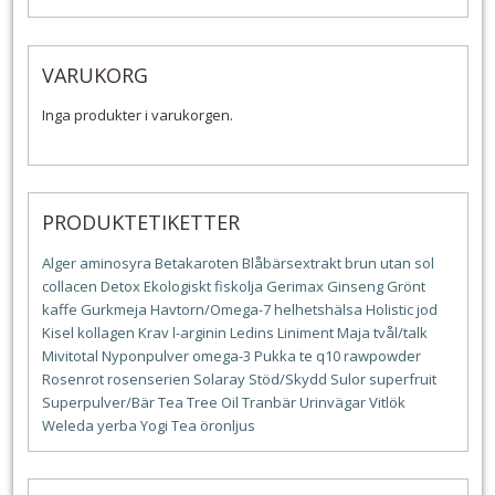
VARUKORG
Inga produkter i varukorgen.
PRODUKTETIKETTER
Alger
aminosyra
Betakaroten
Blåbärsextrakt
brun utan sol
collacen
Detox
Ekologiskt
fiskolja
Gerimax
Ginseng
Grönt
kaffe
Gurkmeja
Havtorn/Omega-7
helhetshälsa
Holistic
jod
Kisel
kollagen
Krav
l-arginin
Ledins
Liniment
Maja tvål/talk
Mivitotal
Nyponpulver
omega-3
Pukka te
q10
rawpowder
Rosenrot
rosenserien
Solaray
Stöd/Skydd
Sulor
superfruit
Superpulver/Bär
Tea Tree Oil
Tranbär
Urinvägar
Vitlök
Weleda
yerba
Yogi Tea
öronljus