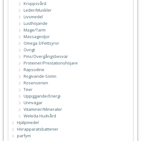
Kroppsvård
Leder/Muskler
Livsmedel
Lusthöjande
Mage/Tarm
Massageoljor
Omega 3/Fettsyror
Övrigt
Pms/Övergångsbesvär
Proteiner/Prestationshöjare
Rapsodine
Rogivande-Sömn
Rosenserien
Teer
Uppiggande/Energi
Urinvägar
Vitaminer/Mineraler
Weleda Hudvård
Hjälpmedel
Hörapparatsbatterier
parfym