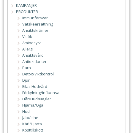
KAMPANJER
PRODUKTER
Immunförsvar
Vätskeersättning
Ansiktskrämer
Vitlök
Aminosyra
Allergi
Ansiktsvård
Antioxidanter
Barn
Detox/Viktkontroll
Djur
Eilas Hudvård
Förkylning/Influensa
Hår/Hud/Naglar
Hjärna/Öga
Hud
Jabu´she
Kärl/Hjärta
Kosttillskott