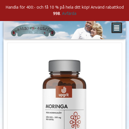
Handla för 400:- och få 10 % på hela ditt köp! Använd rabattkod
998
.
Avfärda
²