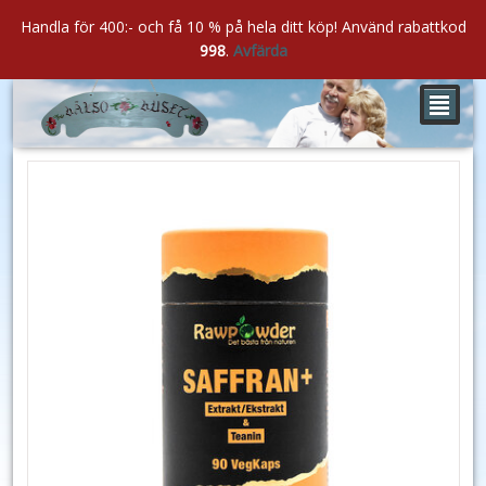
Handla för 400:- och få 10 % på hela ditt köp! Använd rabattkod
998
.
Avfärda
²