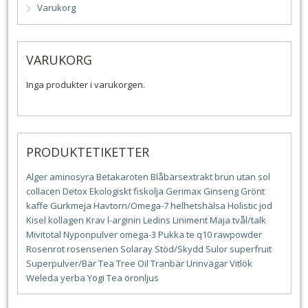
Varukorg
VARUKORG
Inga produkter i varukorgen.
PRODUKTETIKETTER
Alger
aminosyra
Betakaroten
Blåbärsextrakt
brun utan sol
collacen
Detox
Ekologiskt
fiskolja
Gerimax
Ginseng
Grönt
kaffe
Gurkmeja
Havtorn/Omega-7
helhetshälsa
Holistic
jod
Kisel
kollagen
Krav
l-arginin
Ledins
Liniment
Maja tvål/talk
Mivitotal
Nyponpulver
omega-3
Pukka te
q10
rawpowder
Rosenrot
rosenserien
Solaray
Stöd/Skydd
Sulor
superfruit
Superpulver/Bär
Tea Tree Oil
Tranbär
Urinvägar
Vitlök
Weleda
yerba
Yogi Tea
öronljus