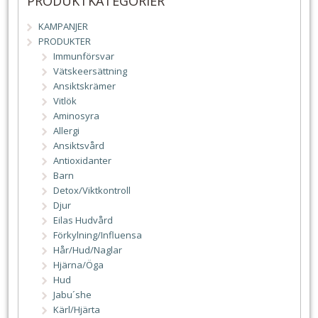
PRODUKTKATEGORIER
KAMPANJER
PRODUKTER
Immunförsvar
Vätskeersättning
Ansiktskrämer
Vitlök
Aminosyra
Allergi
Ansiktsvård
Antioxidanter
Barn
Detox/Viktkontroll
Djur
Eilas Hudvård
Förkylning/Influensa
Hår/Hud/Naglar
Hjärna/Öga
Hud
Jabu´she
Kärl/Hjärta