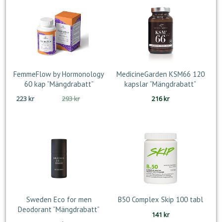
FemmeFlow by Hormonology
MedicineGarden KSM66 120
60 kap ”Mängdrabatt”
kapslar ”Mängdrabatt”
Det
Det
223
kr
293
kr
216
kr
ursprungliga
nuvarande
priset
priset
var:
är:
293 kr.
223 kr.
Sweden Eco for men
B50 Complex Skip 100 tabl
Deodorant ”Mängdrabatt”
141
kr