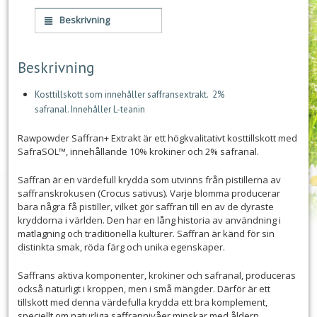
Beskrivning
Beskrivning
Kosttillskott som innehåller saffransextrakt. 2%
safranal. Innehåller L-teanin
Rawpowder Saffran+ Extrakt är ett högkvalitativt kosttillskott med
SafraSOL™, innehållande 10% krokiner och 2% safranal.
Saffran är en värdefull krydda som utvinns från pistillerna av
saffranskrokusen (Crocus sativus). Varje blomma producerar
bara några få pistiller, vilket gör saffran till en av de dyraste
kryddorna i världen. Den har en lång historia av användning i
matlagning och traditionella kulturer. Saffran är känd för sin
distinkta smak, röda färg och unika egenskaper.
Saffrans aktiva komponenter, krokiner och safranal, produceras
också naturligt i kroppen, men i små mängder. Därför är ett
tillskott med denna värdefulla krydda ett bra komplement,
speciellt om naturliga saffrannivåer minskar med åldern.