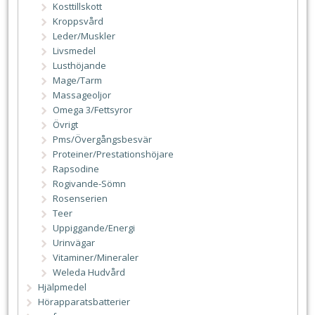
Kosttillskott
Kroppsvård
Leder/Muskler
Livsmedel
Lusthöjande
Mage/Tarm
Massageoljor
Omega 3/Fettsyror
Övrigt
Pms/Övergångsbesvär
Proteiner/Prestationshöjare
Rapsodine
Rogivande-Sömn
Rosenserien
Teer
Uppiggande/Energi
Urinvägar
Vitaminer/Mineraler
Weleda Hudvård
Hjälpmedel
Hörapparatsbatterier