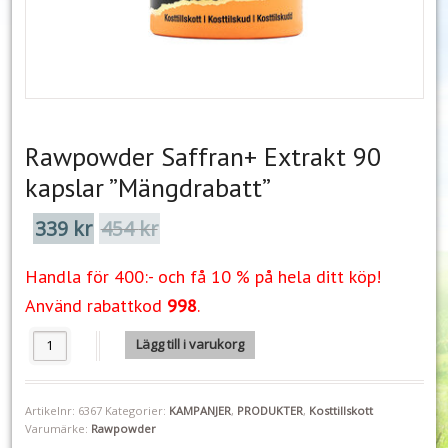
Rawpowder Saffran+ Extrakt 90
kapslar ”Mängdrabatt”
339
kr
454
kr
Det
Det
ursprungliga
nuvarande
priset
priset
Handla för 400:- och få 10 % på hela ditt köp!
var:
är:
454 kr.
339 kr.
Använd rabattkod
998
.
Rawpowder Saffran+ Extrakt 90 kapslar "Mängdrabatt" mängd
Lägg till i varukorg
Artikelnr:
6367
Kategorier:
KAMPANJER
,
PRODUKTER
,
Kosttillskott
Varumärke:
Rawpowder