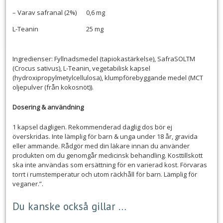
– Varav safranal (2%)
0,6 mg
L-Teanin
25 mg
Ingredienser: Fyllnadsmedel (tapiokastärkelse), SafraSOLTM
(Crocus sativus), L-Teanin, vegetabilisk kapsel
(hydroxipropylmetylcellulosa), klumpförebyggande medel (MCT
oljepulver (från kokosnöt)).
Dosering & användning
1 kapsel dagligen. Rekommenderad daglig dos bör ej
överskridas. Inte lämplig för barn & unga under 18 år, gravida
eller ammande. Rådgör med din läkare innan du använder
produkten om du genomgår medicinsk behandling. Kosttillskott
ska inte användas som ersättning för en varierad kost. Förvaras
torrt i rumstemperatur och utom räckhåll för barn. Lämplig för
veganer.”.
Du kanske också gillar …