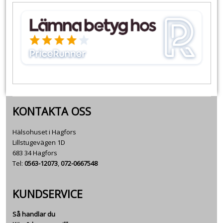
KONTAKTA OSS
Hälsohuset i Hagfors
Lillstugevägen 1D
683 34 Hagfors
Tel:
0563-12073
,
072-0667548
KUNDSERVICE
Så handlar du