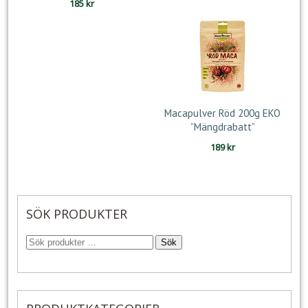
185
kr
Macapulver Röd 200g EKO
”Mängdrabatt”
189
kr
SÖK PRODUKTER
Sök